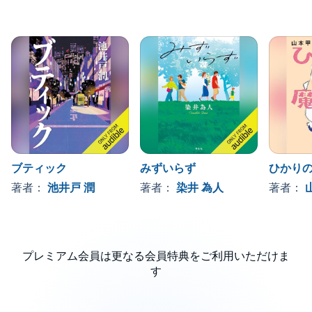
ブティック
みずいらず
ひかり
著者：
池井戸 潤
著者：
染井 為人
著者：
プレミアム会員は更なる会員特典をご利用いただけま
す