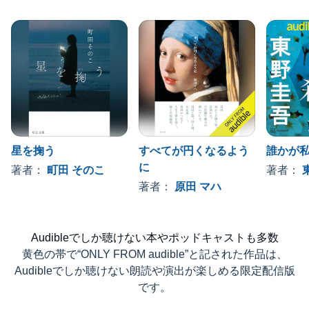
星を掬う
すべてが円くなるよう
誰かが
に
著者：
町田 そのこ
著者：
著者：
原田 マハ
Audibleでしか聴けない本やポッドキャストも多数
黄色の帯で“ONLY FROM audible”と記された作品は、
Audibleでしか聴けない朗読や演出が楽しめる限定配信版
です。