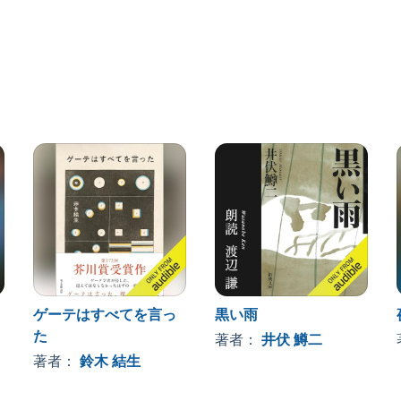
して知る人の心の真実とは?
ゲーテはすべてを言っ
黒い雨
た
著者：
井伏 鱒二
著者：
鈴木 結生
す。ご購入後、PCサイトのライブラリー、またはアプリ上