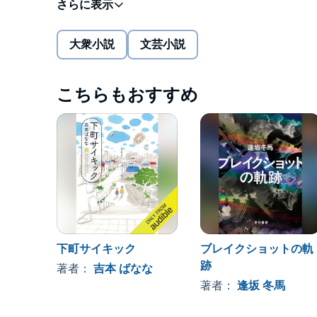
天才に変貌した青年が愛や憎しみ、喜びや孤独を通
大衆小説
文芸小説
全世界が涙した不朽の名作。
著者追悼の訳者あとがきを付した新版。
こちらもおすすめ
FLOWERS FOR ALGERNON
by Daniel Keyes
Copyright ⓒ 1959, 1966 by Daniel Keyes
Japanese audiobook rights arranged with
下町サイキック
ブレイクショットの軌
跡
著者：
吉本 ばなな
William Morris Endeavor Entertainment, LLC.
著者：
逢坂 冬馬
本タイトルには付属資料・PDFが用意されていま