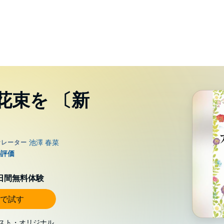
花束を 〔新
0日間無料体験
で試す
スト・オリジナル