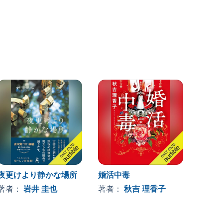
夜更けより静かな場所
婚活中毒
その復
ます
著者：
岩井 圭也
著者：
秋吉 理香子
著者