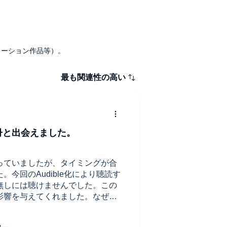
ナレーション作品等）。
最も関連性の高い
冊と出会えました。
っていましたが、タイミングが合
今回のAudible化により聴読す
無しには聴けませんでした。この
影響を与えてくれました。なぜも
、若い人に是非読んでほしい作品