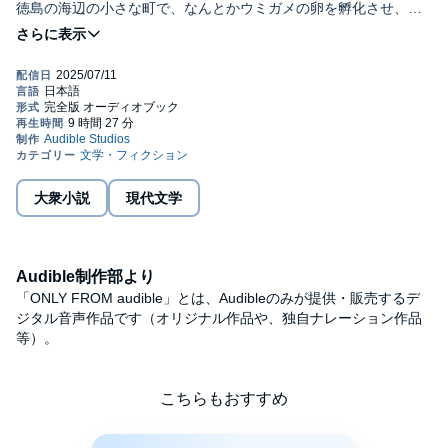
徳島の海辺の小さな町で、なんとかウミガメの卵を孵化させ、自
分ひとりの力で育てようとする、祖父と二人暮らしの中学生の女
©2025 伊与原新／新潮社 (P)2025 Audible, Inc.
の子。年老いた父親のために隕石を拾った場所を偽ろうとする北
海道の身重の女性。山口の見島で、萩焼に絶妙な色味を出すとい
う伝説の土を探す元カメラマンの男。長崎の空き家で、膨大な量
の謎の岩石やガラス製品を発見した若手公務員。都会から逃れ移
住した奈良の山奥で、ニホンオオカミに「出会った」ウェブデザ
イナーの女性ーー。人間の生をはるかに超える時の流れを見据え
た、科学だけが気づかせてくれる大切な未来。『宙わたる教室』
『月まで三キロ』『八月の銀の雪』の著者による、心揺さぶられ
る全五篇。
大衆小説
現代文学
Audible制作部より
「ONLY FROM audible」とは、Audibleのみが提供・販売するデ
ジタル音声作品です（オリジナル作品や、独自ナレーション作品
等）。
こちらもおすすめ