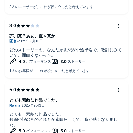
らず、むしろ日常の一部としてすんなりと心に入ってきま
す。「科学＝感動」になる瞬間が、静かに何度も訪れる。そ
れが本書の隠れた魅力です。
感動的でありながら、決して大げさじゃない。むしろ静か
に、しっかりと心を揺さぶってくれる、そんな一冊！未来の
見え方が、少し変わるかもですよ。
芥川賞？ああ、直木賞か
どのストーリーも、なんだか思想が中途半端で、教訓じみて
いて、面白くなかった。
とても素敵な作品でした。
とても、素敵な作品でした。
短編小説のそのどれもが素晴らしくて、胸が熱くなりまし
た。