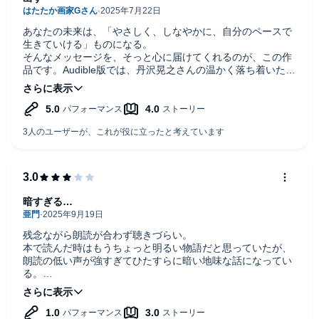
あなたの未来は、「やさしく、しなやかに、自分のペースで
生きていける」ものになる。
そんなメッセージを、そっと心に届けてくれるのが、この作
品です。Audible版では、丹沢晃之さんの温かく落ち着いたナ
レーションで、静かーに深ーく物語に入って行けます。
物語は全国の自然豊かな土地を舞台にした5つの短編で構成
されています。
・ウミガメを育てようとする中学生の少女
・伝説の土を追い求める元カメラマン
・空き家に眠る鉱物の謎に迫る公務員
などなど、どの主人公も一見普通の人たち。ですが、彼らが
向き合う「自然」や「科学」を通して、私たちは“今”ってい
う時間を未来へどうつなげるか、という深いテーマに気づか
暗すぎる…
されます。
残念ながら朗読が合わず聴きづらい。
この作品を聴いて思うのは、「小さな行動にも、大きな意味
本で読んだ時はもうちょっと明るい物語だと思っていたが、
がある」っていうこと。たとえすぐに成果が見えなくても、
朗読の低い声が強すぎてひたすらに暗い地味な話になってい
それが未来の誰かに希望を灯すかもしれない。そんな前向き
る。
な生き方が、物語の中にやさしく息づいています。
室内で家族が静かにしている時でないと聴けなかった。
このナレーターさんはミステリーやホラーサスペンスが向い
また、物語を通じて自然と身につくのが“科学的なものの見
ている。
方”です。地質学や生物学、環境へのまなざしなどが難解にな