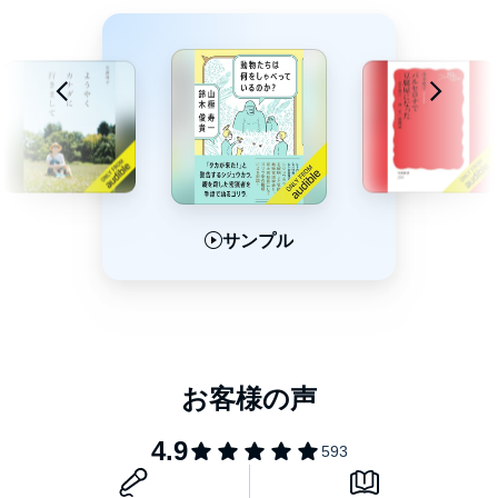
言葉を持つのは人間だけであり、鳥は感情で鳴いているとしか認
識されていなかった「常識」を覆し、「シジュウカラが20以上の
単語を組み合わせて文を作っている」ことを世界で初めて解明し
た研究者による科学エッセイ。
本タイトルには付属資料・PDFが用意されています。ご購入後、
PCサイトのライブラリー、またはアプリ上の「目次」からご確認
ください。
サンプル
サンプル
サンプル