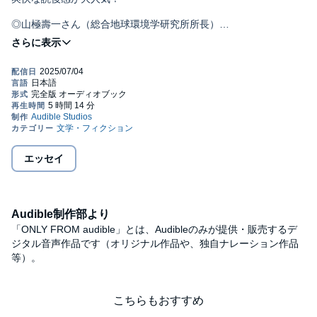
◎山極壽一さん（総合地球環境学研究所所長）
「現代のドリトル先生による新しい動物言語学の誕生だ」
©2025 toshitaka suzuki (P)2025 Audible, Inc.
◎仲野徹さん（生命科学者）
「内容は深いが、文章は平易にしてユーモアたっぷり。
これまで読んだサイエンス本でベスト」
◎三宅香帆さん（文芸評論家）
「『観察が上手い』人ってこう生きてるんだ！と興奮しました」
◎安野モヨコさん（漫画家）
エッセイ
「鈴木先生の後をついて行けば鳥たちが何を話しているのかわか
るかもしれない。
そんな気がして先生の後をついていく列に私も加わったのだ」
Audible制作部より
◎養老孟司さん（解剖学者）
「好きこそものの上手なれ、という。でも論語ではさらに上があ
「ONLY FROM audible」とは、Audibleのみが提供・販売するデ
るとする。これを好む者は、これを楽しむ者に如かず。楽しんで
ジタル音声作品です（オリジナル作品や、独自ナレーション作品
やっている人にはかなわない。著者の研究はまさに『これを楽し
等）。
む』の境地に入っている」
：：：：：：：：：：：：：：：：：：：：：：：：
こちらもおすすめ