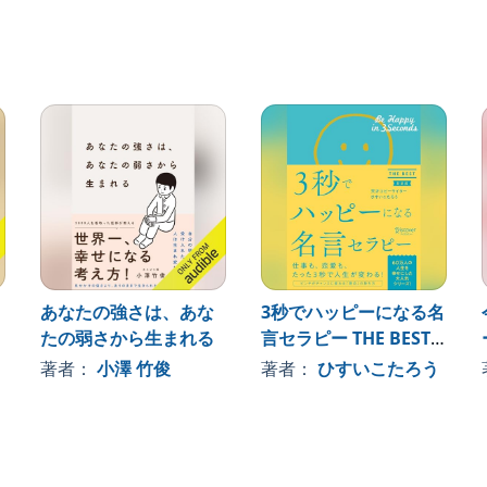
しい名言を選びに選び抜きました。ベートーヴェン、シ
スリー、ゲーテ、高杉晋作、金子みすゞ、岡本太郎……
かし方や取り入れ方を、８つのテーマごとに紹介しま
ったり、落ち込んだり、涙に暮れたり、夢や希望を見失
ガラリと変わり、明日を生きる勇気がわいてくるはずで
を見つける旅に出よう。
あなたの強さは、あな
3秒でハッピーになる名
あることが成功を生むのだ。
たの弱さから生まれる
言セラピー THE BEST
必ず成功するだろう」
【新装版】 (3秒でハッ
著者：
小澤 竹俊
著者：
ひすいこたろう
ピーになる名言セラピ
ーシリーズ)
」