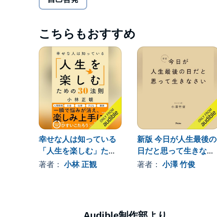
が、その集大成として、人生にずっと寄り添ってほ
ュバイツァー、オスカー・ワイルド、トマス・ハク
古今東西の偉人、賢人の名言と共に、その名言の生
こちらもおすすめ
す。
人生には、自信がなくなったり、誰かを妬ましく思
ったりする瞬間が訪れるものです。
そんなときこそ、この本をひらいてみてください。
タイトル通り、「たった３秒」で、目の前の現実が
す。
さあ、人生という「夏休み」を楽しみ、新しい自分
（こんな名言を掲載♪）
幸せな人は知っている
新版 今日が人生最後の
「成功したら幸せになれるのではない。先に幸せで
「人生を楽しむ」ため
日だと思って生きなさ
もしあなたが今の仕事に幸せを感じているのなら、
アルベルト・シュバイツァー（医師・哲学者）
の30法則
い
著者：
小林 正観
著者：
小澤 竹俊
「神は記憶を与えてくれた。
人生の冬の時期に、６月のバラを思い描けるように
ジェームス・マシュー・バリー（作家）
Audible制作部より