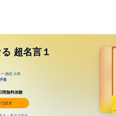
る 超名言１
0日間無料体験
で試す
スト・オリジナル