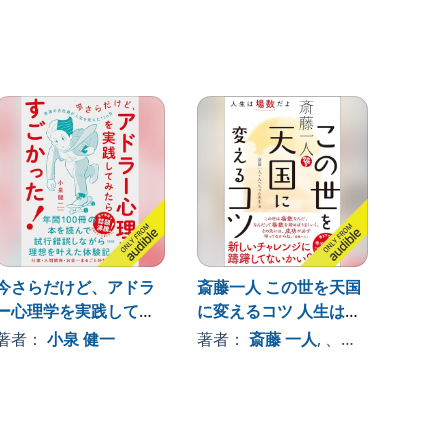
今さらだけど、アドラ
斎藤一人 この世を天国
人は運
ー心理学を実践してみ
に変えるコツ 人生は場
著者
たらすごかった！ 普通
数だよ
著者：
小泉 健一
著者：
斎藤 一人
, 、その他
の会社員が人生を変え
た12ヵ月（大和出版）