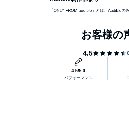
「僕の義務は猛烈に楽しむことだ」オスカー・ワイ
「ONLY FROM audible」とは、A
「私はよく人から成功する秘訣を教えてほしいとか
どうすれば夢を実現することができるかと尋ねられ
その答えは『自分でやってみる』ことです」
ウォルト・ディズニー（企業家・映画製作者）©2018 Kotaro H