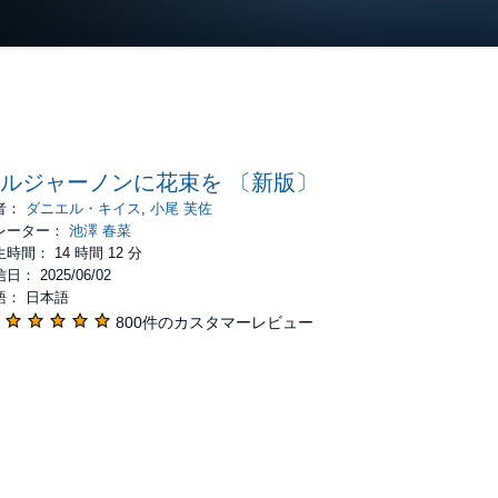
ルジャーノンに花束を 〔新版〕
者：
ダニエル・キイス
,
小尾 芙佐
レーター：
池澤 春菜
時間： 14 時間 12 分
日： 2025/06/02
語： 日本語
800件のカスタマーレビュー