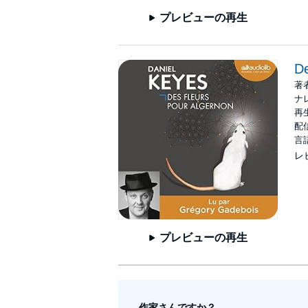
プレビューの再生
De
著
ナ
再生
配信
言
レ
プレビューの再生
作家さんですか？