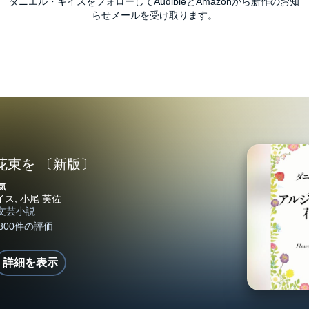
ダニエル・キイスをフォローしてAudibleとAmazonから新作のお知
らせメールを受け取ります。
花束を 〔新版〕
気
詳細を表示