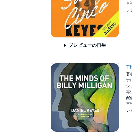
言
レ
プレビューの再生
Th
著
ナ
シ
再生
配信
言
レ