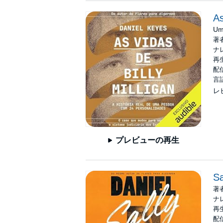
As
Uma
著
ナ
再生
配信
言
レ
プレビューの再生
Sa
著
ナ
再生
配信