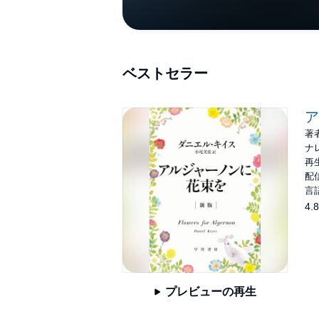
ベストセラー
ア
著
ナ
再生
配信
言
4.8
プレビューの再生