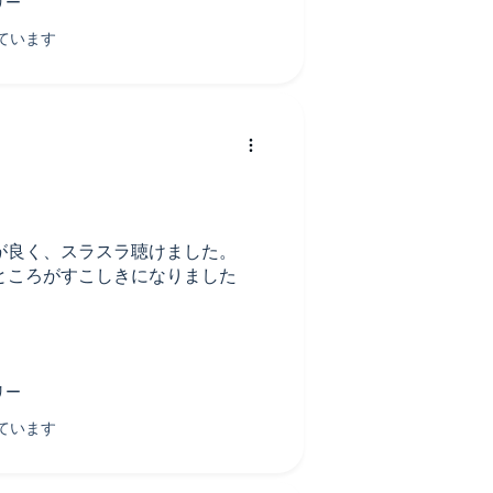
が良く、スラスラ聴けました。
ところがすこしきになりました
ホ愛といいますか、ゴッホを含
して弟のテオや全ての人がお互い
のもそうなのですが、時代を経て
ならない世界を描いていて、最後
りました。