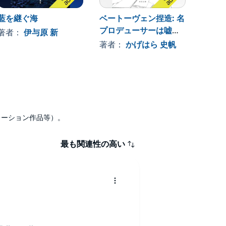
藍を継ぐ海
ベートーヴェン捏造: 名
山女日
プロデューサーは嘘を
著者：
伊与原 新
著者
つく
著者：
かげはら 史帆
ナレーション作品等）。
最も関連性の高い