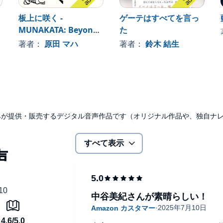
板上に咲く -
ゲーテはすべてを言っ
MUNAKATA: Beyond
た
Van Gogh
著者：
原田 マハ
著者：
鈴木 結生
udibleのみが提供・販売するデジタル音声作品です（オリジナル作品や、独自
すべて表示
中谷美紀さんが素晴らしい！