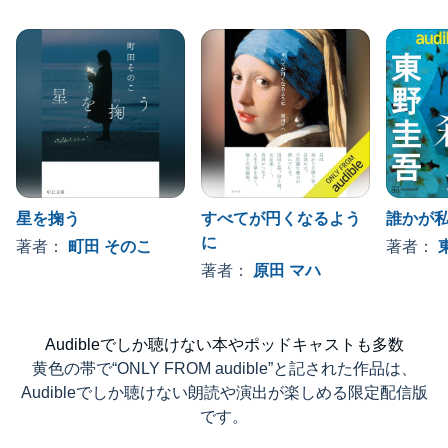
星を掬う
すべてが円くなるよう
誰かが
に
著者：
町田 そのこ
著者：
著者：
原田 マハ
Audibleでしか聴けない本やポッドキャストも多数
黄色の帯で“ONLY FROM audible”と記された作品は、
Audibleでしか聴けない朗読や演出が楽しめる限定配信版
です。