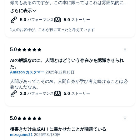
傾向もあるのですが、この本に限ってはこれは雰囲気的に著
者よりもAIが語っているようで独特なリスニング環境だった
と思います。兎にも角にも、素朴な見方では全面的に同調し
ますが、ユゥァルノァハラリ氏の警鐘にも同調する立場です
ので常に警戒しながら便利なツールとして活用していきたい
と思いました。
AIの解説なのに、人間とはどういう存在かを認識させられ
た。
人間があってこそのAI。人間自身が学び考え続けることは必
要なんだなぁ。
後書きだけ生成AIＩに書かせたことが洒落ている