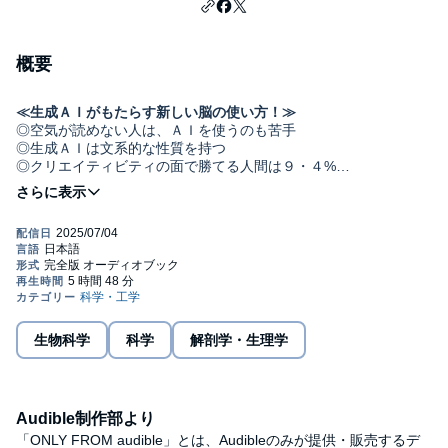
概要
≪生成ＡＩがもたらす新しい脳の使い方！≫
◎空気が読めない人は、ＡＩを使うのも苦手
◎生成ＡＩは文系的な性質を持つ
◎クリエイティビティの面で勝てる人間は９・４%
◎上手なプロンプトを書くコツ
◎ＡＩに「意識」は存在するのか…
最新の知見をたっぷり解説！
©2025 Yuji Ikegaya
「仮にＡＩなくして成立しない世界が訪れたとしても、人間が愚
かになることは決してありません」著者
【目次】
第１章 生成ＡＩとは何か
生物科学
科学
解剖学・生理学
第２章 人生を変える生成ＡＩを使いこなすスキル
第３章 「私」よりも「私」のことを知る存在
第４章 生成ＡＩが抱える10の問題
第５章 「新しい道具」がもたらす新しい脳の使い方
第６章 生成ＡＩは未来を導く「神」なのか？
Audible制作部より
「ONLY FROM audible」とは、Audibleのみが提供・販売するデ