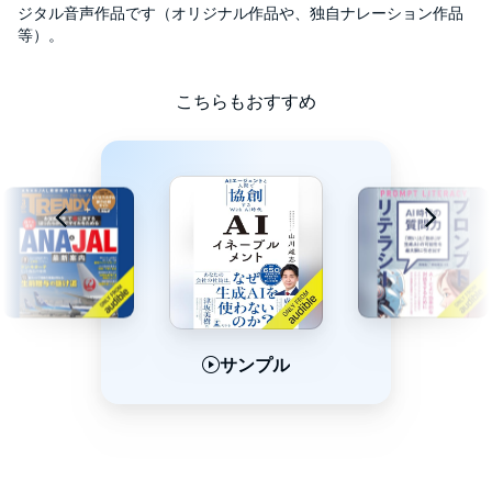
【本書より】
ジタル音声作品です（オリジナル作品や、独自ナレーション作品
ＡＩが存在するからといって、人間のすることがなくなるわけで
等）。
はありません。ＡＩに全てを任せることが、人間の生きる価値を
否定することではないのです。むしろその逆で、人間にはＡＩで
はできない能力がたくさんあり、その価値は決して失われませ
こちらもおすすめ
ん。たとえば「楽しむ」という行為はその最たるものです。
さらに言えば、本来は人間が苦手なことをＡＩに任せ、自分たち
は人間らしい行為に特化することで、「本来人間がするべきこ
と」に脳の使い方が特化されるはずです。
完璧な人間がいないように、完璧なＡＩも存在しないのです。
本タイトルには付属資料・PDFが用意されています。ご購入後、
PCサイトのライブラリー、またはアプリ上の「目次」からご確認
ください。
サンプル
サンプル
サンプル