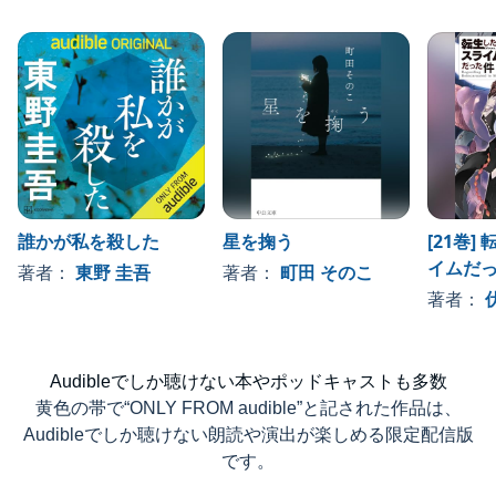
誰かが私を殺した
星を掬う
[21巻]
イムだっ
著者：
東野 圭吾
著者：
町田 そのこ
著者：
Audibleでしか聴けない本やポッドキャストも多数
黄色の帯で“ONLY FROM audible”と記された作品は、
Audibleでしか聴けない朗読や演出が楽しめる限定配信版
です。