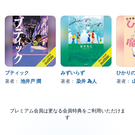
ブティック
みずいらず
ひかり
著者：
池井戸 潤
著者：
染井 為人
著者：
プレミアム会員は更なる会員特典をご利用いただけま
す