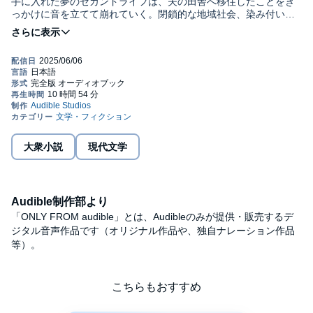
手に入れた夢のセカンドライフは、夫の田舎へ移住したことをき
っかけに音を立てて崩れていく。閉鎖的な地域社会、染み付いた
男尊女卑――時代遅れな現実を前に打ちのめされる郁子だった
が、ある日出会った銀髪の女性議員・市川ミサオの強烈な後押し
で、なぜか市議会議員に立候補することに……!? この土地で生ま
れ育った落合由香も巻き込み、ミサオ(80代)、郁子(60代)、由香
(30代)は世代をこえて「私たち」を取り巻く問題に立ち向かう!©
垣谷 美雨 (P)2025 Audible, Inc.
大衆小説
現代文学
Audible制作部より
「ONLY FROM audible」とは、Audibleのみが提供・販売するデ
ジタル音声作品です（オリジナル作品や、独自ナレーション作品
等）。
こちらもおすすめ