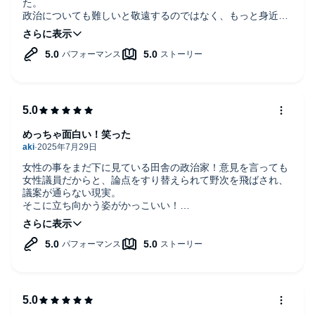
た。
政治についても難しいと敬遠するのではなく、もっと身近な
ところに身を向けていかないといけないと気づかされまし
た。
悪役の男性陣もイイ味出していました。
参院選間近、今回はちょっと真面目に投票したいと思いま
す。
めっちゃ面白い！笑った
女性の事をまだ下に見ている田舎の政治家！意見を言っても
女性議員だからと、論点をすり替えられて野次を飛ばされ、
議案が通らない現実。
そこに立ち向かう姿がかっこいい！
私は子育て世代女だから余計に思うのかも！？
爽快でスカッとした！オススメ！