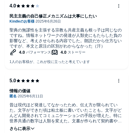
民主主義の自己修正メカニズムは大事にしたい
聖典の無謬性を主張する宗教も共産主義も根っ子は同じなの
ですね。情報ネットワークの発達が人類史にもたらした負の
影響など、考えさせられる内容でした。朗読だから仕方ない
ですが、本文と原注の区別がわからなかった（汗）
情報の価値
昔は現代ほど発達してなかったため、伝え方が限られてい
た。文字ができた頃は粘土板に書いていたことも。文字がど
んどん開発されてコミュニケーションの手段が増えた。特に
世界共通の数字は人類を変えた。文書が作られて契約書や所
有権も証明できるようになった。印刷技術を発明したことで
世界中に情報が拡散されるようになったが、悪い使い方も増