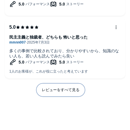
えた。魔女狩りなどもあり、独裁国もあった。処刑や拷問、
強制収容所などもある。法律を作り人を裁く裁判が作られ
た。秩序を保ち、情報の中から真実を知る。科学者も個人攻
撃があったりもした。ヒトラーやスターリンと言った独裁者
もそれなりに功績が残っている。人類は協力することでコミ
ュニケーション手段を増やしていった。
民主主義と独裁者、どちらも 怖いと思った
多くの事例で比較されており、分かりやすいから、知識のな
い人も、若い人も読んでみたら良い
レビューをすべて見る