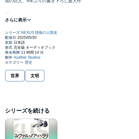
知の巨人、6年ぶりの書き下ろし超大作
「ネクサス」（NEXUS）とは？
――「つながり」「結びつき」「絆」「中心」「中枢」などの意
石器時代からシリコン時代まで、
「組織」（ネットワーク）が力をもたらす
私たち「賢いヒト」（ホモ・サピエンス）は、10万年に及ぶ発
明や発見や偉業を経て、途方もない力を身につけた。
それにもかかわらず、生態系の崩壊や世界戦争など、存亡にか
かわる数々の危機に直面している。
＊
世界
文明
サピエンスが真に賢いのなら、なぜこれほど自滅的なことをす
るのか？
その答えは、制御しきれないほどの力を生み出す、大規模な協
力のネットワーク――「情報ネットワーク」――の歴史にある。
＊
印刷術やマスメディアは文明に何をもたらしたのか？
シリーズを続ける
そして、まったく新しい情報テクノロジーであるAIは、何を変
えるのか？――
石器時代からシリコン時代まで、『サピエンス全史』の著者
が、人類の歴史をいま再び新たに語りなおす！