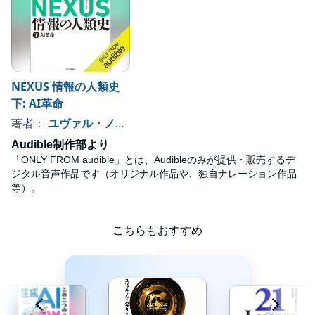
情報により発展を遂げた人類は、情報により没落する宿命なの
か。本書のAI論は、混迷する世界で民主主義を守るための羅針盤
になるだろう。
――斎藤幸平氏（経済思想家・『人新世の「資本論」』著者）
その深い洞察は、私たちが著書『PLURALITY』で提唱する多元的
NEXUS 情報の人類史
な共創の原理とも響き合い、進化するデジタル時代で人々を導く
下: AI革命
羅針盤となる。
――オードリー・タン氏（台湾・初代デジタル発展相）
著者：
ユヴァル・ノア・ハラリ (著)
, 、その他
©2025 Yuval Noah Harari / Yasushi Shibata, Japanese translation
Audible制作部より
published by KAWADE SHOBO SHINSHA Ltd. Publishers (P)2025
「ONLY FROM audible」とは、Audibleのみが提供・販売するデ
Audible, Inc.
ジタル音声作品です（オリジナル作品や、独自ナレーション作品
等）。
本タイトルには付属資料・PDFが用意されています。ご購入後、
PCサイトのライブラリー、またはアプリ上の「目次」からご確認
ください。
こちらもおすすめ