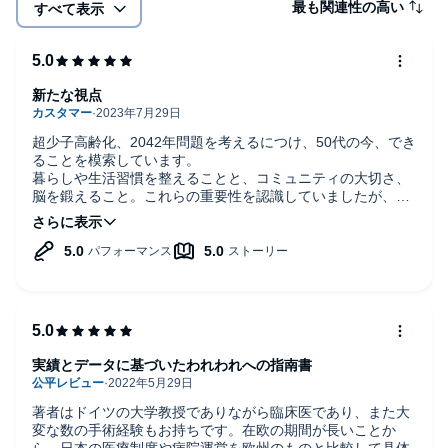
最も関連性の高い
すべて表示
専門分野である血液の流れを整えるという観点から、健康な体を
手に入れる方法を丁寧に解説した作品です。
新たな視点
活力あふれる生活をされている南氏の生活習慣を参考に、あなた
の体の不調ときちんと向き合い、
超少子高齢化、2042年問題を考えるにつけ、50代の今、でき
ることを模索しています。
血流を良くする生活を始めれば、あなたの毎日の生活はより健康
暮らしや生活習慣を整えることと、コミュニティの大切さ、
的で充実したものになることでしょう。
脳を鍛えること。これらの重要性を認識していましたが、
「自律神経を鍛えると、体力の衰えを感じない。」という著
者の言葉は、驚きで、私に、新たな視点を持たせてくれた。
素晴らしい。
病気になる前に。そして、より長く楽しく充実した人生を手に入
れるために。
自律神経の乱れを整え、活力あふれる健康な体を手に入れましょ
う。(C)2014 アチーブメント出版、オトバンク
実績とデータに基づいたわれわれへの指南書
著者はドイツの大学教授でありながら臨床医であり、また大
変な数の手術経験もお持ちです。在欧の期間が長いことか
ら、日本の医療制度や病院運営を欧州のものと比較して具体