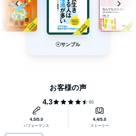
また、なんとなく調子が悪いけれど、病気と診断されていなけれ
ば健康だと思いながら生活していませんか？
当てはまる項目があった方は、自律神経が乱れている可能性があ
ります。
サンプル
サンプル
サンプル
自律神経の乱れは万病のもと。
実際に、自律神経失調症から免疫力が低下し、がんになってしま
った人も多いのです。
しかも、自律神経を整えれば、あなたが普段抱えている「調子が
悪い」という感覚は消えて、
もっと活力にあふれた健康な体を手に入れることができ、病気を
予防する以上のメリットが得られます。
本作品は、65歳を超えても現役で活躍する、世界ナンバーワンの
日本人心臓外科医・南和友氏が