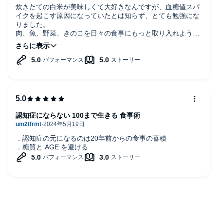
炊きたての白米が美味しくて大好きなんですが、血糖値スパ
イクを起こす原因になっていたとは知らず、とても勉強にな
りました。
肉、魚、野菜、きのこを日々の食事にもっと取り入れようと
思います。
スナック菓子はつい買ってしまいがちですが、最近は値上げ
してるのでこれを機に買うのをやめます。
専門的な説明もわかりやすくて、ナレーションも聞きやすく
素晴らしかったです。
認知症にならない 100まで生きる 食事術
．認知症の元になるのは20年前からの食事の蓄積
．糖質と AGE を避ける