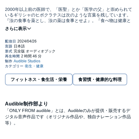
2000年以上前の医師で、「医聖」とか「医学の父」と崇められて
いるギリシャのヒポクラテスは次のような言葉を残しています。
『汝の食事を薬とし、汝の薬は食事とせよ』。『食べ物は健康と
長寿と我々の幸福の源』ーー。
皆さんは歳をとると物忘れが進み、脳の機能が低下するのは加齢
現象で仕方ないことだと考えているでしょう。その考え方は間違
っています。適切な食事を行い、健康的な生活習慣を身に付け
て、それを実行すれば、脳の機能を低下させず、記憶力の低下も
大幅に抑えることができるのです。
本書が詳しく述べるのは、一体どういう食事をしたら脳の機能低
下を抑えて認知症を予防することができるかということです。
フィットネス・食生活・栄養
食習慣・健康的な料理
その前提として大事なことは、認知症は歳をとってなるのではな
く、この病気になるには20年ほどの時間がかかっているというこ
となのです。さらに言えば、一度認知症になってしまうと、その
Audible制作部より
治療は極めて困難です。この数年の間に治療に効果があるとされ
「ONLY FROM audible」とは、Audibleのみが提供・販売するデ
る薬も出てきていますが、たいへん高価で、広く行きわたるには
ジタル音声作品です（オリジナル作品や、独自ナレーション作品
まだ時間がかかるでしょう。若年性認知症は50歳ぐらいから始ま
認知症があなたの毎日の食事によって起こる病気で、それを改善
等）。
りますから、30歳を過ぎたら認知症にならないような食事を心が
すれば、認知症にならずに百歳まで健康に生きることが可能なの
ける必要があるということなのです。
です。