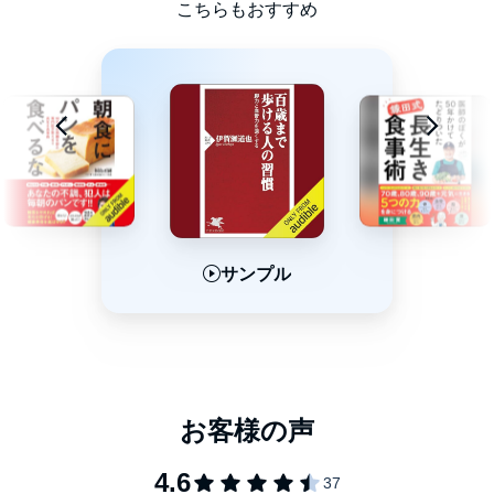
こちらもおすすめ
なぜ糖尿病の専門医である私が認知症の予防について語る資格が
あるのかと言えば、認知症は糖尿病に非常に似ているからです。
糖尿病も一度なったら絶対に治らない病気です。どんなに食事を
気をつけて運動して薬を飲んでも絶対に決して治らないのです。
この病気も20年前からその兆候は始まっています。つまり20年
間、糖尿病を避ける食事をしなかったために、なんと20年後に糖
では、どのように食事に気を付ければいいのでしょうか。
尿病が出てくるわけです。糖尿病も認知症も、体の血管と血液の
不具合が引き起こす病気です。そのメカニズムはとても似ている
のです。
それは、糖尿病にならない食事法や高血糖値を改善させる食事法
に酷似しています。認知症を予防するために気をつけないといけ
ないのは、あなたたちが毎日食べてるご飯やパンやお菓子やケー
キです。一番好きなものが認知症を引き起こす原因だということ
サンプル
サンプル
サンプル
です。本書では、その理由をわかりやすく説明します。
でも、皆さんが知りたいのは、理屈ではなく具体的な方法ですよ
ね。ですから、そのやり方を医学的な立場から詳しく説明しま
す。この本を読んで、絶対に将来衰えない脳を作ってください。
認知症にならないためにはどうしたら良いか。ほんとにそれを予
防する方法はあるのかーー。
あります。それは食事を気をつけるということです。それは延べ
２０万人以上の糖尿病患者をみてきた私の確信です。