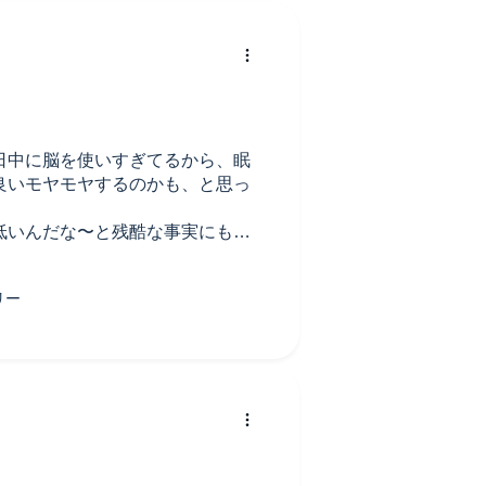
ので、運動やシャワーなど無意識
追い続けてしまうのはインプット
ているから。「アラームが鳴った
す
日中に脳を使いすぎてるから、眠
。
良いモヤモヤするのかも、と思っ
ていたのですが、「こうだから」
す。
低いんだな〜と残酷な事実にも、
か？
るから悪いんだろうなと諦めの気
のですが、3.5倍でも聞き取れまし
いたかもしれない。
く話している印象でちょっと面白
のハウツーを知りたかったのに、
、いっか。