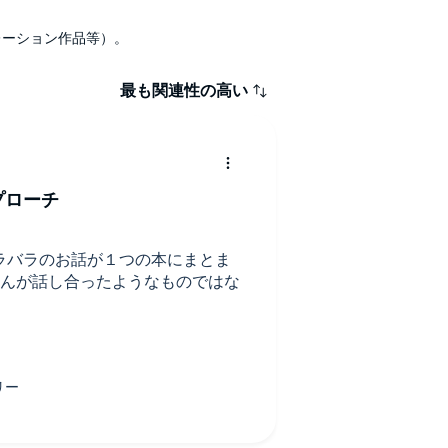
ナレーション作品等）。
最も関連性の高い
プローチ
ラバラのお話が１つの本にまとま
さんが話し合ったようなものではな
分も多かったですがためになる話
考がちらばるのは「デフォルトモ