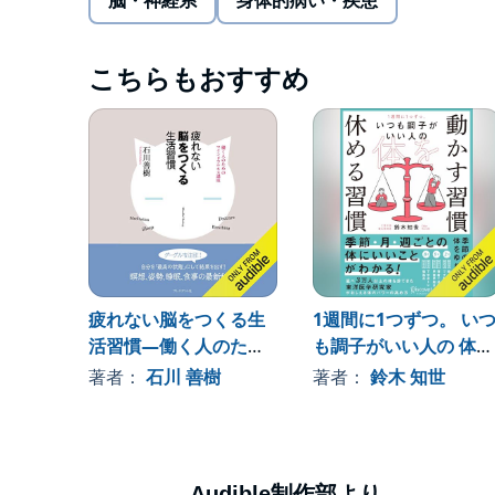
脳・神経系
身体的病い・疾患
(P)2022 Audible, Inc.
こちらもおすすめ
疲れない脳をつくる生
1週間に1つずつ。 い
活習慣―働く人のため
も調子がいい人の 体を
のマインドフルネス講
動かす習慣 休める習慣
著者：
石川 善樹
著者：
鈴木 知世
座
Audible制作部より