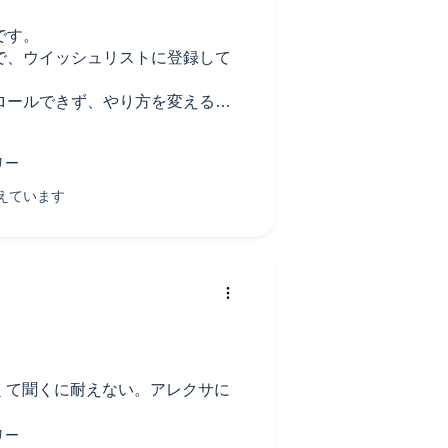
です。
で、ウイッシュリストに登録して
ロールできず、やり方を変えるか
インであることが分かりました。
手くゆくかもと思いました。
印象に残るものは少なかったで
すしこういった本は読んでおいた
くて聞くに耐えない。アレクサに