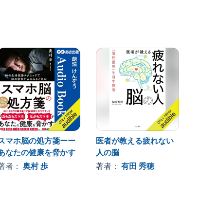
スマホ脳の処方箋ーー
医者が教える疲れない
やわら
あなたの健康を脅かす
人の脳
著者
著者：
奥村 歩
著者：
有田 秀穂