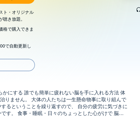
スト・オリジナル
が聴き放題。
価格で購入できま
00で自動更新し
らかにする 誰でも簡単に疲れない脳を手に入れる方法 体
治りません。 大体の人たちは一生懸命物事に取り組んで
中するということを繰り返すので、 自分の疲労に気づきに
です。 食事・睡眠・日々のちょっとした心がけで 脳疲
を疲れさせる ◎パフォーマンスを高める秘訣は消化器系
ット ◎脳をひとつの方向に使いすぎない ◎ストレスに強
 ◎脳科学に基づいた集中力が途切れない勉強法©-