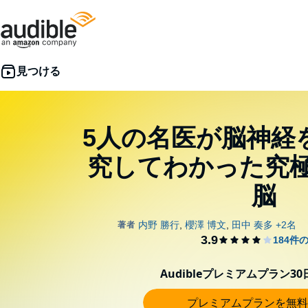
5人の名医が脳神経
究してわかった究
脳
Audibleプレミアムプラン3
プレミアムプランを無料