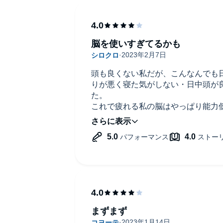
ードが過活動している状態」である
でできることをして脳を休ませる
・SNSなどをやめなきゃと思いつつ
が続き意思が働きにくい状態になっ
脳を使いすぎてるかも
ら○○しよう」と予定を立てて抜け出
・ビタミンB群を摂る(私の場合)
頭も良くない私だが、こんなんでも
といったあたりが参考になりました
りが悪く寝た気がしない・日中頭が
運動やアラームといった手法は知っ
た。
と説明付きで受け入れやすかったで
これで疲れる私の脳はやっぱり能力
気づいてしまった私。
ちなみにナレーション遅すぎません
でも、できないことを頑張ろうとす
他の本は2-2.8倍で聞くことが多い
持ちも、フレーバーのように身に付
た。
試しに等倍で聞いてみたら無理に遅
諦めが肝心だろうなと、疲れない脳
かったです。
諦めるマインドを得てしまった。ま
まずまず