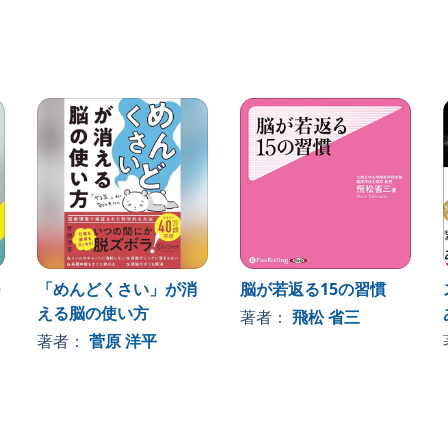
つ
「めんどくさい」が消
脳が若返る15の習慣
える脳の使い方
著者：
飛松 省三
著者：
菅原 洋平