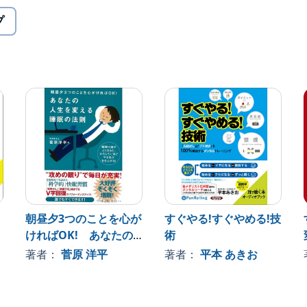
プ
かっている
てしまい、イマイチ休めない
朝昼夕3つのことを心が
すぐやる!すぐやめる!技
ければOK! あなたの
術
人生を変える睡眠の法
著者：
菅原 洋平
著者：
平本 あきお
則
「性格」のせいでもありません！