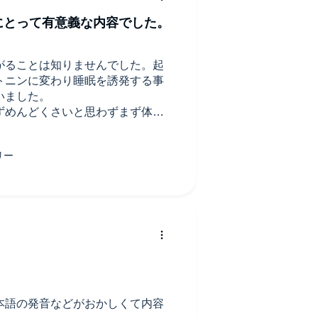
にとって有意義な内容でした。
がることは知りませんでした。起
トニンに変わり睡眠を誘発する事
いました。
ずめんどくさいと思わずまず体を
からウロコでしたね。クレペリン
しドーパミンが出てやる気が出て
(笑)私も部屋のかたづけでめんど
します。
思いました。
本語の発音などがおかしくて内容