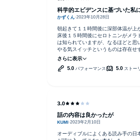
科学的エビデンスに基づいた私
朝起きて１１時間後に深部体温が上
床後１５時間後にセロトニンがメラ
は知られていますが、なるほどと思
やる気スイッチというものは存在せ
動かす事そして手で触る事これは目
の
唱えた作業興奮は脳の側坐核を刺激
くる現象で側坐核は即座に反応しない
くさい時はまず触ってみる事を実践
はない
内容が濃いので再読(聴く)したいと
話の内容は良かったが
オーディブルによくある読み手の日