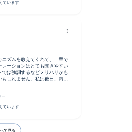
カニズムを教えてくれて、二章で
ナレーションはとても聞きやすい
トでは強調するなどメリハリがも
かもしれません。私は後日、内容
です。
効活用的な本を読んでいたため、
い資源だということを分かったう
のは自然なことであっても、そう
自分はめんどくさいを消したい、
の本で学ぶことができました。
べて見る