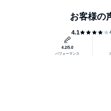
本書では、物事がめんどうに感じてしまう理由や、
解消できる簡単な7つのコツ、44の具体的な解決
脳の仕組みを生かして、仕事も家事もすっきり片付
≪「めんどくさい」が消える7つのコツ≫
１ 夕方の体温を上げる
２ その日一番やりたいことを最初にやる
３ 両手に違うものを持たない
４ 次の作業の、最初の工程だけ手をつけてやめる