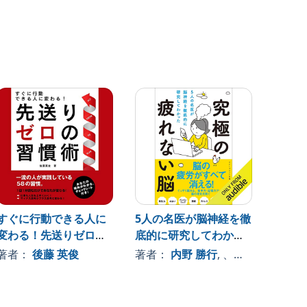
すぐに行動できる人に
5人の名医が脳神経を徹
My Fir
変わる！先送りゼロの
底的に研究してわかっ
Music
習慣術
た究極の疲れない脳
著者：
後藤 英俊
著者：
内野 勝行
, 、その他
著者