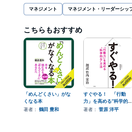
マネジメント
マネジメント・リーダーシッ
脳の仕組みを生かしてパフォーマンスを上げる方法
≪こんな悩みはありませんか？≫
こちらもおすすめ
・仕事を後回しにしてしまい、締め切り間近に焦る
・細かいタスクが山積みになると、パニックになる
・家でダラダラするのが好きで、いつも部屋が散ら
・だらだらしながら「あれもやらなきゃ〜」と考え
「めんどくさい」がな
すぐやる！ 「行動
くなる本
力」を高める“科学的
そんな人でも大丈夫。
な”方法
著者：
鶴田 豊和
著者：
菅原 洋平
めんどくさくて動けないのは「やる気」のせいでも