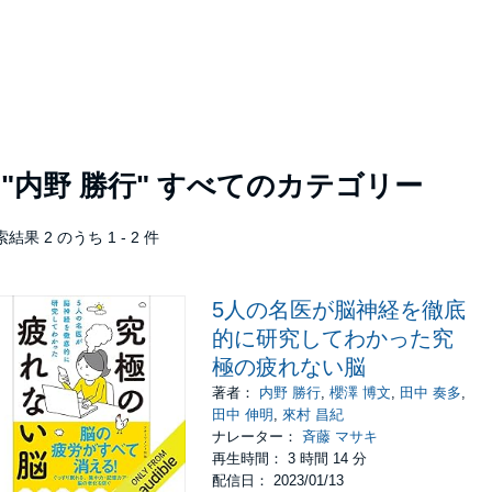
者
"内野 勝行"
すべてのカテゴリー
結果 2 のうち 1 - 2 件
5人の名医が脳神経を徹底
的に研究してわかった究
極の疲れない脳
著者：
内野 勝行
,
櫻澤 博文
,
田中 奏多
,
田中 伸明
,
來村 昌紀
ナレーター：
斉藤 マサキ
再生時間： 3 時間 14 分
配信日： 2023/01/13