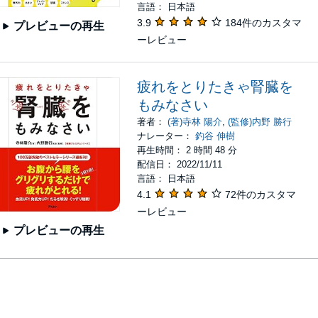
言語： 日本語
3.9
184件のカスタマ
プレビューの再生
ーレビュー
疲れをとりたきゃ腎臓を
もみなさい
著者：
(著)寺林 陽介
,
(監修)内野 勝行
ナレーター：
釣谷 伸樹
再生時間： 2 時間 48 分
配信日： 2022/11/11
言語： 日本語
4.1
72件のカスタマ
ーレビュー
プレビューの再生