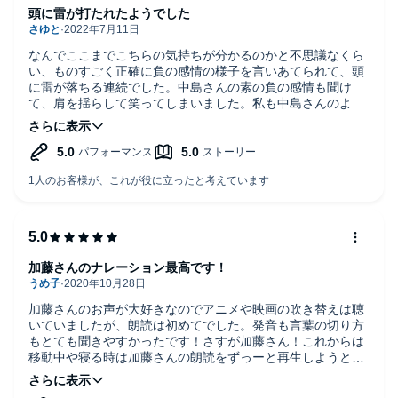
頭に雷が打たれたようでした
なんでここまでこちらの気持ちが分かるのかと不思議なくら
い、ものすごく正確に負の感情の様子を言いあてられて、頭
に雷が落ちる連続でした。中島さんの素の負の感情も聞け
て、肩を揺らして笑ってしまいました。私も中島さんのよう
に、負の感情を克服したいです。本の内容を実践していきま
す。
ナレーターの加藤さんの朗読のスピードはゆっくりめだった
ので、3.5倍で聞きましたが、もっと早くしても良いくらいで
した。
加藤さんのナレーション最高です！
加藤さんのお声が大好きなのでアニメや映画の吹き替えは聴
いていましたが、朗読は初めてでした。発音も言葉の切り方
もとても聞きやすかったです！さすが加藤さん！これからは
移動中や寝る時は加藤さんの朗読をずっーと再生しようと思
います！