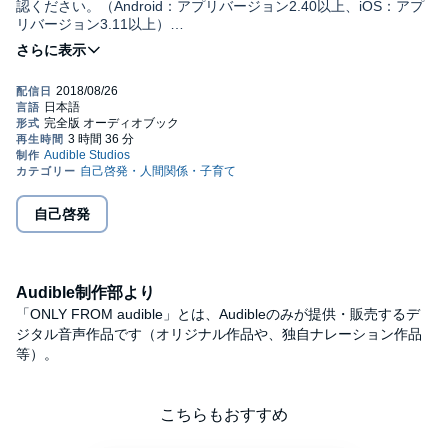
認ください。（Android：アプリバージョン2.40以上、iOS：アプ
リバージョン3.11以上）
10年間の引きこもり生活を経験し、現在は常時予約200人待ちの
超人気セラピストになった著者が教える、恨み、嫉妬、憎しみ、
劣等感など負の感情を振り払うためのヒント。「急がない」「目
を閉じて生活する」など一人で実践できる自分を変えるワークも
満載。
©2015 Teru Nakashima Published in Japan by Asahi Shimbun
Publications Inc. (P)2018 Audible, Inc.
自己啓発
Audible制作部より
「ONLY FROM audible」とは、Audibleのみが提供・販売するデ
ジタル音声作品です（オリジナル作品や、独自ナレーション作品
等）。
こちらもおすすめ