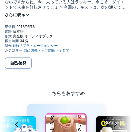
ないですからね。今、太っている人はラッキー。今こそ、ダイエ
ットで人生を好転させましょう!今回のテキストは、次の通りで
す。『いつまでもデブと思うなよ』(岡田斗司夫/新潮新書)『1日3
分 腸もみ健康法』(砂沢ヤス枝/講談社プラスアルファ新書)『「朝
2分」ダイエット』(大庭史榔/三笠書房)『7kg痩せろと言われて
も。』(鳥居志帆/サンクチュアリ出版)『シマウマ式。ダイエット
生活。』(北條智則、東園子/中経出版) 1000人にインタビュー、2
万冊を読破。離婚、被告、倒産、落選、詐欺、借金――失敗・苦
難の連続は己の未熟さのせい。世間師・清家ゆうほのリアル世間
講座です。（C)2011 リブラ・エージェンシー
自己啓発
こちらもおすすめ