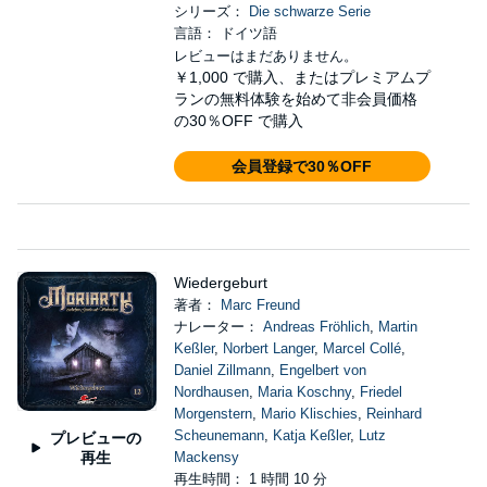
シリーズ：
Die schwarze Serie
言語： ドイツ語
レビューはまだありません。
￥1,000
で購入、またはプレミアムプ
ランの無料体験を始めて非会員価格
の30％OFF で購入
会員登録で30％OFF
Wiedergeburt
著者：
Marc Freund
ナレーター：
Andreas Fröhlich
,
Martin
Keßler
,
Norbert Langer
,
Marcel Collé
,
Daniel Zillmann
,
Engelbert von
Nordhausen
,
Maria Koschny
,
Friedel
Morgenstern
,
Mario Klischies
,
Reinhard
Scheunemann
,
Katja Keßler
,
Lutz
プレビューの
再生
Mackensy
再生時間： 1 時間 10 分