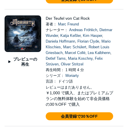
Der Teufel von Cat Rock
著者：
Marc Freund
ナレーター：
Andreas Fröhlich
,
Dietmar
Wunder
,
Katja Keßler
,
Kim Hasper
,
Daniela Hoffmann
,
Florian Clyde
,
Mario
Klischies
,
Marc Schülert
,
Robert Louis
Griesbach
,
Marcel Collé
,
Lea Kalbhenn
,
Detlef Tams
,
Maria Koschny
,
Felix
プレビューの
再生
Strüven
,
Oliver Stritzel
再生時間： 1 時間 4 分
シリーズ：
Moriarty
言語： ドイツ語
レビューはまだありません。
￥1,000
で購入、またはプレミアムプ
ランの無料体験を始めて非会員価格
の30％OFF で購入
会員登録で30％OFF