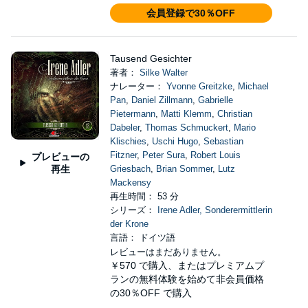
会員登録で30％OFF
Tausend Gesichter
著者：
Silke Walter
ナレーター：
Yvonne Greitzke
,
Michael
Pan
,
Daniel Zillmann
,
Gabrielle
Pietermann
,
Matti Klemm
,
Christian
Dabeler
,
Thomas Schmuckert
,
Mario
Klischies
,
Uschi Hugo
,
Sebastian
Fitzner
,
Peter Sura
,
Robert Louis
プレビューの
再生
Griesbach
,
Brian Sommer
,
Lutz
Mackensy
再生時間： 53 分
シリーズ：
Irene Adler, Sonderermittlerin
der Krone
言語： ドイツ語
レビューはまだありません。
￥570
で購入、またはプレミアムプ
ランの無料体験を始めて非会員価格
の30％OFF で購入