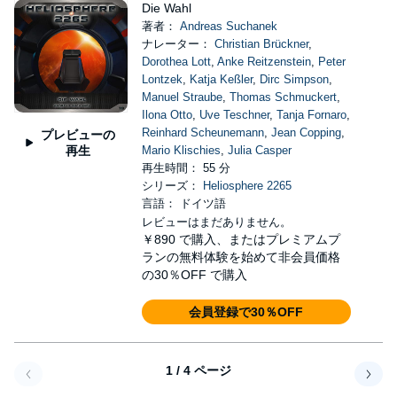
Die Wahl
著者：
Andreas Suchanek
ナレーター：
Christian Brückner
,
Dorothea Lott
,
Anke Reitzenstein
,
Peter
Lontzek
,
Katja Keßler
,
Dirc Simpson
,
Manuel Straube
,
Thomas Schmuckert
,
Ilona Otto
,
Uve Teschner
,
Tanja Fornaro
,
Reinhard Scheunemann
,
Jean Copping
,
プレビューの
再生
Mario Klischies
,
Julia Casper
再生時間： 55 分
シリーズ：
Heliosphere 2265
言語： ドイツ語
レビューはまだありません。
￥890
で購入、またはプレミアムプ
ランの無料体験を始めて非会員価格
の30％OFF で購入
会員登録で30％OFF
1 / 4 ページ
戻る
次へ