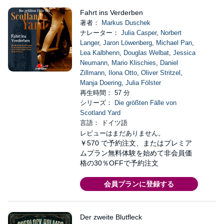
Fahrt ins Verderben
著者：
Markus Duschek
ナレーター：
Julia Casper
,
Norbert
Langer
,
Jaron Löwenberg
,
Michael Pan
,
Lea Kalbhenn
,
Douglas Welbat
,
Jessica
Neumann
,
Mario Klischies
,
Daniel
Zillmann
,
Ilona Otto
,
Oliver Stritzel
,
Manja Doering
,
Julia Fölster
再生時間： 57 分
シリーズ：
Die größten Fälle von
Scotland Yard
言語： ドイツ語
レビューはまだありません。
￥570
で予約注文、またはプレミア
ムプラン無料体験を始めて非会員価
格の30％OFFで予約注文
会員プランに登録する
Der zweite Blutfleck