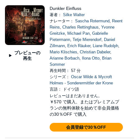
Dunkler Einfluss
著者：
Silke Walter
ナレーター：
Sascha Rotermund
,
Reent
Reins
,
Charles Rettinghaus
,
Yvonne
Greitzke
,
Michael Pan
,
Gabrielle
Pietermann
,
Tetje Mierendorf
,
Daniel
Zillmann
,
Erich Räuker
,
Liane Rudolph
,
Mario Klischies
,
Christian Dabeler
,
プレビューの
再生
Arianne Borbach
,
Ilona Otto
,
Brian
Sommer
再生時間： 57 分
シリーズ：
Oscar Wilde & Mycroft
Holmes - Sonderermittler der Krone
言語： ドイツ語
レビューはまだありません。
￥570
で購入、またはプレミアムプ
ランの無料体験を始めて非会員価格
の30％OFF で購入
会員登録で30％OFF