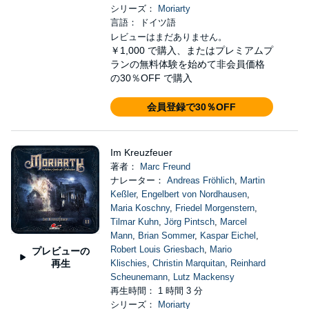
シリーズ：
Moriarty
言語： ドイツ語
レビューはまだありません。
￥1,000
で購入、またはプレミアムプ
ランの無料体験を始めて非会員価格
の30％OFF で購入
会員登録で30％OFF
Im Kreuzfeuer
著者：
Marc Freund
ナレーター：
Andreas Fröhlich
,
Martin
Keßler
,
Engelbert von Nordhausen
,
Maria Koschny
,
Friedel Morgenstern
,
Tilmar Kuhn
,
Jörg Pintsch
,
Marcel
Mann
,
Brian Sommer
,
Kaspar Eichel
,
Robert Louis Griesbach
,
Mario
プレビューの
再生
Klischies
,
Christin Marquitan
,
Reinhard
Scheunemann
,
Lutz Mackensy
再生時間： 1 時間 3 分
シリーズ：
Moriarty