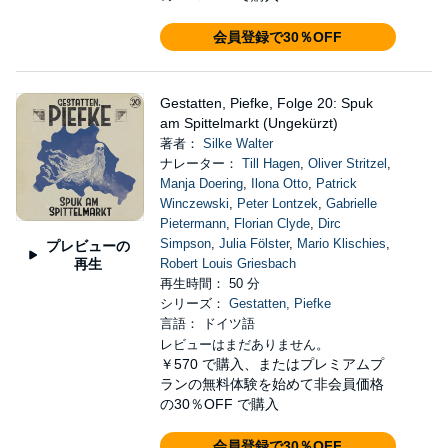
会員登録で30％OFF
Gestatten, Piefke, Folge 20: Spuk
am Spittelmarkt (Ungekürzt)
著者：
Silke Walter
ナレーター：
Till Hagen
,
Oliver Stritzel
,
Manja Doering
,
Ilona Otto
,
Patrick
Winczewski
,
Peter Lontzek
,
Gabrielle
Pietermann
,
Florian Clyde
,
Dirc
Simpson
,
Julia Fölster
,
Mario Klischies
,
プレビューの
再生
Robert Louis Griesbach
再生時間： 50 分
シリーズ：
Gestatten, Piefke
言語： ドイツ語
レビューはまだありません。
￥570
で購入、またはプレミアムプ
ランの無料体験を始めて非会員価格
の30％OFF で購入
会員登録で30％OFF