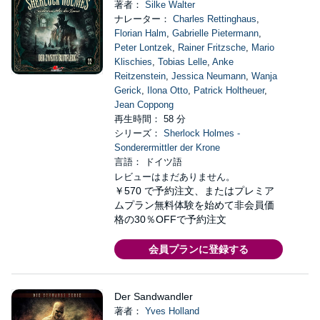
著者：
Silke Walter
ナレーター：
Charles Rettinghaus
,
Florian Halm
,
Gabrielle Pietermann
,
Peter Lontzek
,
Rainer Fritzsche
,
Mario
Klischies
,
Tobias Lelle
,
Anke
Reitzenstein
,
Jessica Neumann
,
Wanja
Gerick
,
Ilona Otto
,
Patrick Holtheuer
,
Jean Coppong
再生時間： 58 分
シリーズ：
Sherlock Holmes -
Sonderermittler der Krone
言語： ドイツ語
レビューはまだありません。
￥570
で予約注文、またはプレミア
ムプラン無料体験を始めて非会員価
格の30％OFFで予約注文
会員プランに登録する
Der Sandwandler
著者：
Yves Holland