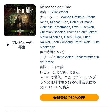
Menschen der Erde
著者：
Silke Walter
ナレーター：
Yvonne Greitzke
,
Reent
Reins
,
Michael Pan
,
Daniel Zillmann
,
Gabrielle Pietermann
,
Uwe Büschken
,
Christian Dabeler
,
Thomas Schmuckert
,
Mario Klischies
,
Uschi Hugo
,
Erich
Räuker
,
Jean Coppong
,
Peter Weis
,
Lutz
プレビューの
再生
Mackensy
再生時間： 55 分
シリーズ：
Irene Adler, Sonderermittlerin
der Krone
言語： ドイツ語
レビューはまだありません。
￥570
で購入、またはプレミアムプ
ランの無料体験を始めて非会員価格
の30％OFF で購入
会員登録で30％OFF