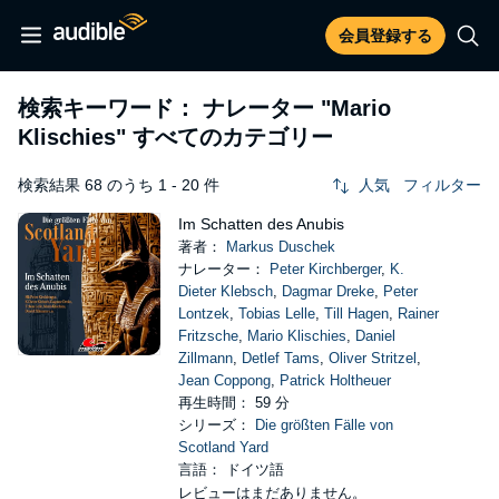
会員登録する
検索キーワード： ナレーター
"Mario
Klischies"
すべてのカテゴリー
検索結果 68 のうち 1 - 20 件
人気
フィルター
Im Schatten des Anubis
著者：
Markus Duschek
ナレーター：
Peter Kirchberger
,
K.
Dieter Klebsch
,
Dagmar Dreke
,
Peter
Lontzek
,
Tobias Lelle
,
Till Hagen
,
Rainer
Fritzsche
,
Mario Klischies
,
Daniel
Zillmann
,
Detlef Tams
,
Oliver Stritzel
,
Jean Coppong
,
Patrick Holtheuer
再生時間： 59 分
シリーズ：
Die größten Fälle von
Scotland Yard
言語： ドイツ語
レビューはまだありません。