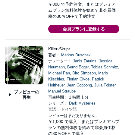
￥800
で予約注文、またはプレミア
ムプラン無料体験を始めて非会員価
格の30％OFFで予約注文
会員プランに登録する
Killer-Skript
著者：
Markus Duschek
ナレーター：
Janis Zaurins
,
Jessica
Neumann
,
Bernd Egger
,
Tobias Schmitz
,
Michael Pan
,
Dirc Simpson
,
Mario
Klischies
,
Florian Clyde
,
Patrick
Holtheuer
,
Jean Coppong
,
Julia Fölster
,
Manuel Straube
プレビューの
再生
再生時間： 1 時間 1 分
シリーズ：
Dark Mysteries
言語： ドイツ語
レビューはまだありません。
￥1,000
で購入、またはプレミアムプ
ランの無料体験を始めて非会員価格
の30％OFF で購入