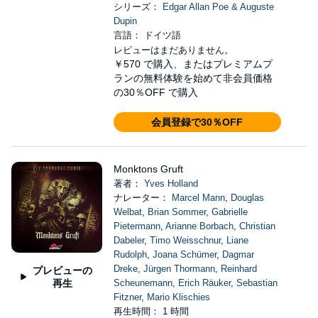
シリーズ：
Edgar Allan Poe & Auguste
Dupin
言語： ドイツ語
レビューはまだありません。
￥570
で購入、またはプレミアムプ
ランの無料体験を始めて非会員価格
の30％OFF で購入
会員登録で30％OFF
Monktons Gruft
著者：
Yves Holland
ナレーター：
Marcel Mann
,
Douglas
Welbat
,
Brian Sommer
,
Gabrielle
Pietermann
,
Arianne Borbach
,
Christian
Dabeler
,
Timo Weisschnur
,
Liane
Rudolph
,
Joana Schümer
,
Dagmar
Dreke
,
Jürgen Thormann
,
Reinhard
プレビューの
再生
Scheunemann
,
Erich Räuker
,
Sebastian
Fitzner
,
Mario Klischies
再生時間： 1 時間