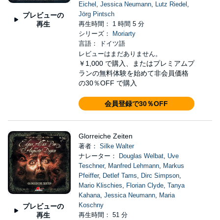
Eichel
,
Jessica Neumann
,
Lutz Riedel
,
Jörg Pintsch
プレビューの
再生
再生時間： 1 時間 5 分
シリーズ：
Moriarty
言語： ドイツ語
レビューはまだありません。
￥1,000
で購入、またはプレミアムプ
ランの無料体験を始めて非会員価格
の30％OFF で購入
会員登録で30％OFF
Glorreiche Zeiten
著者：
Silke Walter
ナレーター：
Douglas Welbat
,
Uve
Teschner
,
Manfred Lehmann
,
Markus
Pfeiffer
,
Detlef Tams
,
Dirc Simpson
,
Mario Klischies
,
Florian Clyde
,
Tanya
Kahana
,
Jessica Neumann
,
Maria
Koschny
プレビューの
再生
再生時間： 51 分