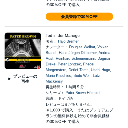
の30％OFF で購入
会員登録で30％OFF
Tod in der Manege
著者：
Hajo Bremer
ナレーター：
Douglas Welbat
,
Volker
Brandt
,
Hans-Jürgen Dittberner
,
Andrea
Aust
,
Reinhard Scheunemann
,
Dagmar
Dreke
,
Peter Lontzek
,
Friedel
Morgenstern
,
Detlef Tams
,
Uschi Hugo
,
Mario Klischies
,
Bodo Wolf
,
Lutz
プレビューの
再生
Mackensy
再生時間： 1 時間 5 分
シリーズ：
Pater Brown Hörspiel
言語： ドイツ語
レビューはまだありません。
￥1,000
で購入、またはプレミアムプ
ランの無料体験を始めて非会員価格
の30％OFF で購入