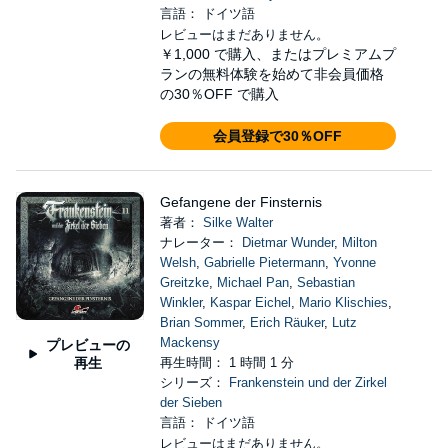
言語： ドイツ語
レビューはまだありません。
￥1,000
で購入、またはプレミアムプ
ランの無料体験を始めて非会員価格
の30％OFF で購入
会員登録で30％OFF
Gefangene der Finsternis
著者：
Silke Walter
ナレーター：
Dietmar Wunder
,
Milton
Welsh
,
Gabrielle Pietermann
,
Yvonne
Greitzke
,
Michael Pan
,
Sebastian
Winkler
,
Kaspar Eichel
,
Mario Klischies
,
Brian Sommer
,
Erich Räuker
,
Lutz
Mackensy
プレビューの
再生
再生時間： 1 時間 1 分
シリーズ：
Frankenstein und der Zirkel
der Sieben
言語： ドイツ語
レビューはまだありません。