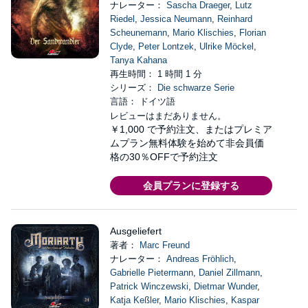
ナレーター：
Sascha Draeger
,
Lutz
Riedel
,
Jessica Neumann
,
Reinhard
Scheunemann
,
Mario Klischies
,
Florian
Clyde
,
Peter Lontzek
,
Ulrike Möckel
,
Tanya Kahana
再生時間： 1 時間 1 分
シリーズ：
Die schwarze Serie
言語： ドイツ語
レビューはまだありません。
￥1,000
で予約注文、またはプレミア
ムプラン無料体験を始めて非会員価
格の30％OFFで予約注文
会員プランに登録する
Ausgeliefert
著者：
Marc Freund
ナレーター：
Andreas Fröhlich
,
Gabrielle Pietermann
,
Daniel Zillmann
,
Patrick Winczewski
,
Dietmar Wunder
,
Katja Keßler
,
Mario Klischies
,
Kaspar