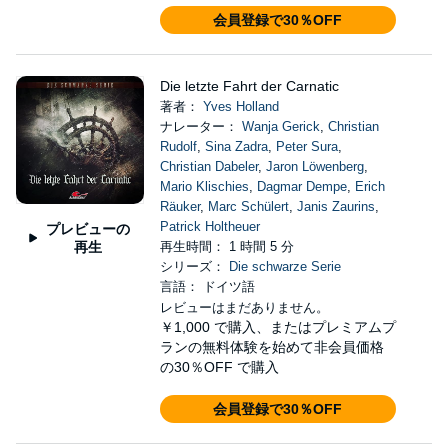
会員登録で30％OFF
Die letzte Fahrt der Carnatic
著者：
Yves Holland
ナレーター：
Wanja Gerick
,
Christian
Rudolf
,
Sina Zadra
,
Peter Sura
,
Christian Dabeler
,
Jaron Löwenberg
,
Mario Klischies
,
Dagmar Dempe
,
Erich
Räuker
,
Marc Schülert
,
Janis Zaurins
,
Patrick Holtheuer
プレビューの
再生
再生時間： 1 時間 5 分
シリーズ：
Die schwarze Serie
言語： ドイツ語
レビューはまだありません。
￥1,000
で購入、またはプレミアムプ
ランの無料体験を始めて非会員価格
の30％OFF で購入
会員登録で30％OFF