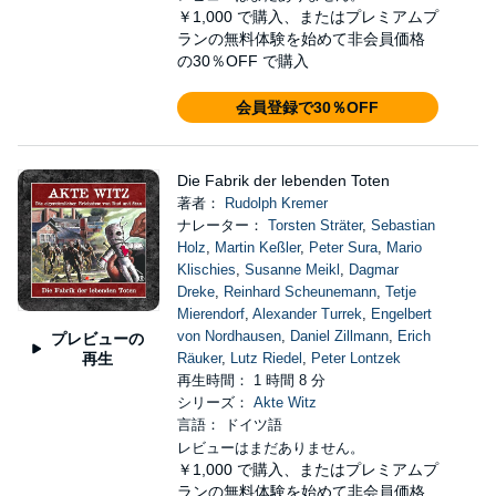
￥1,000
で購入、またはプレミアムプ
ランの無料体験を始めて非会員価格
の30％OFF で購入
会員登録で30％OFF
Die Fabrik der lebenden Toten
著者：
Rudolph Kremer
ナレーター：
Torsten Sträter
,
Sebastian
Holz
,
Martin Keßler
,
Peter Sura
,
Mario
Klischies
,
Susanne Meikl
,
Dagmar
Dreke
,
Reinhard Scheunemann
,
Tetje
Mierendorf
,
Alexander Turrek
,
Engelbert
von Nordhausen
,
Daniel Zillmann
,
Erich
プレビューの
再生
Räuker
,
Lutz Riedel
,
Peter Lontzek
再生時間： 1 時間 8 分
シリーズ：
Akte Witz
言語： ドイツ語
レビューはまだありません。
￥1,000
で購入、またはプレミアムプ
ランの無料体験を始めて非会員価格