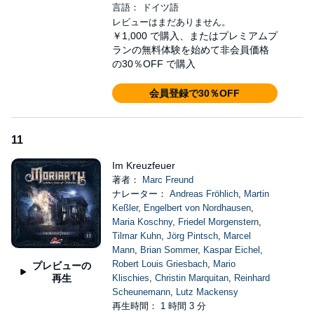
言語： ドイツ語
レビューはまだありません。
￥1,000
で購入、またはプレミアムプ
ランの無料体験を始めて非会員価格
の30％OFF で購入
会員登録で30％OFF
11
Im Kreuzfeuer
著者：
Marc Freund
ナレーター：
Andreas Fröhlich
,
Martin
Keßler
,
Engelbert von Nordhausen
,
Maria Koschny
,
Friedel Morgenstern
,
Tilmar Kuhn
,
Jörg Pintsch
,
Marcel
Mann
,
Brian Sommer
,
Kaspar Eichel
,
Robert Louis Griesbach
,
Mario
プレビューの
再生
Klischies
,
Christin Marquitan
,
Reinhard
Scheunemann
,
Lutz Mackensy
再生時間： 1 時間 3 分