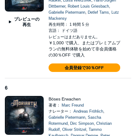
Räuker
,
Luisa Wietzorek
,
Hans-Jürgen
Dittberner
,
Robert Louis Griesbach
,
Gabrielle Pietermann
,
Detlef Tams
,
Lutz
Mackensy
プレビューの
再生
再生時間： 1 時間 5 分
言語： ドイツ語
レビューはまだありません。
￥1,000
で購入、またはプレミアムプ
ランの無料体験を始めて非会員価格
の30％OFF で購入
会員登録で30％OFF
6
Böses Erwachen
著者：
Marc Freund
ナレーター：
Andreas Fröhlich
,
Gabrielle Pietermann
,
Sascha
Rotermund
,
Dirc Simpson
,
Christian
Rudolf
,
Oliver Stritzel
,
Tammo
Kaulbarsch
,
Dagmar Dempe
,
Peter