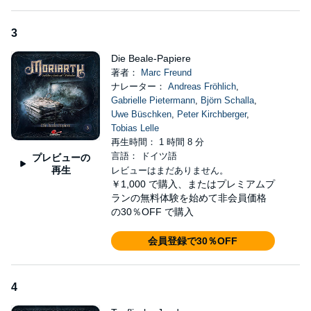
3
Die Beale-Papiere
著者：
Marc Freund
ナレーター：
Andreas Fröhlich
,
Gabrielle Pietermann
,
Björn Schalla
,
Uwe Büschken
,
Peter Kirchberger
,
Tobias Lelle
再生時間： 1 時間 8 分
言語： ドイツ語
プレビューの
再生
レビューはまだありません。
￥1,000
で購入、またはプレミアムプ
ランの無料体験を始めて非会員価格
の30％OFF で購入
会員登録で30％OFF
4