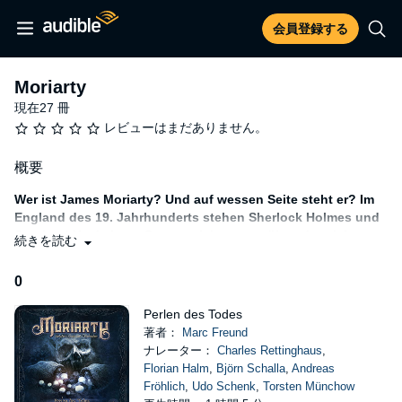
会員登録する
Moriarty
現在27 冊
レビューはまだありません。
概要
Wer ist James Moriarty? Und auf wessen Seite steht er? Im
England des 19. Jahrhunderts stehen Sherlock Holmes und
Scotland Yard einem Gegenspieler gegenüber, der nicht zu
続きを読む
fassen ist.
0
Ein Gasthaus in Plymouth, Südengland: Eines Abends taucht ein
rätselhafter Fremder auf. Er fragt nach einer warmen Mahlzeit
Perlen des Todes
und weicht den Fragen des Wirts aus. Bei sich hat er nur ein
著者：
Marc Freund
wertvolles Buch und einen Beutel mit Perlen. Dann geschieht ein
ナレーター：
Charles Rettinghaus
,
brutaler Mord, die Besitztümer verschwinden. Was geht hier vor
Florian Halm
,
Björn Schalla
,
Andreas
sich? Sherlock Holmes nimmt die Ermittlungen auf.
Fröhlich
,
Udo Schenk
,
Torsten Münchow