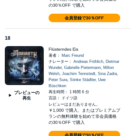
の30％OFF で購入
会員登録で30％OFF
18
Flüsterndes Eis
著者：
Marc Freund
ナレーター：
Andreas Fröhlich
,
Dietmar
Wunder
,
Gabrielle Pietermann
,
Milton
Welsh
,
Joachim Tennstedt
,
Sina Zadra
,
Peter Sura
,
Sönke Städtler
,
Uwe
Büschken
再生時間： 1 時間 6 分
プレビューの
再生
言語： ドイツ語
レビューはまだありません。
￥1,000
で購入、またはプレミアムプ
ランの無料体験を始めて非会員価格
の30％OFF で購入
会員登録で30％OFF