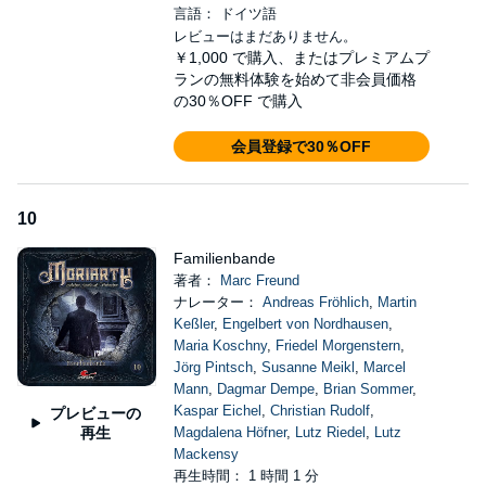
言語： ドイツ語
レビューはまだありません。
￥1,000
で購入、またはプレミアムプ
ランの無料体験を始めて非会員価格
の30％OFF で購入
会員登録で30％OFF
10
Familienbande
著者：
Marc Freund
ナレーター：
Andreas Fröhlich
,
Martin
Keßler
,
Engelbert von Nordhausen
,
Maria Koschny
,
Friedel Morgenstern
,
Jörg Pintsch
,
Susanne Meikl
,
Marcel
Mann
,
Dagmar Dempe
,
Brian Sommer
,
Kaspar Eichel
,
Christian Rudolf
,
プレビューの
再生
Magdalena Höfner
,
Lutz Riedel
,
Lutz
Mackensy
再生時間： 1 時間 1 分