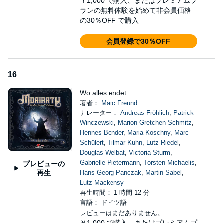
￥1,000
で購入、またはプレミアムプ
ランの無料体験を始めて非会員価格
の30％OFF で購入
会員登録で30％OFF
16
Wo alles endet
著者：
Marc Freund
ナレーター：
Andreas Fröhlich
,
Patrick
Winczewski
,
Marion Gretchen Schmitz
,
Hennes Bender
,
Maria Koschny
,
Marc
Schülert
,
Tilmar Kuhn
,
Lutz Riedel
,
Douglas Welbat
,
Victoria Sturm
,
Gabrielle Pietermann
,
Torsten Michaelis
,
プレビューの
再生
Hans-Georg Panczak
,
Martin Sabel
,
Lutz Mackensy
再生時間： 1 時間 12 分
言語： ドイツ語
レビューはまだありません。
￥1,000
で購入、またはプレミアムプ