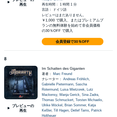
再生
再生時間： 1 時間 1 分
言語： ドイツ語
レビューはまだありません。
￥1,000
で購入、またはプレミアムプ
ランの無料体験を始めて非会員価格
の30％OFF で購入
会員登録で30％OFF
8
Im Schatten des Giganten
著者：
Marc Freund
ナレーター：
Andreas Fröhlich
,
Gabrielle Pietermann
,
Sascha
Rotermund
,
Luisa Wietzorek
,
Lutz
Mackensy
,
Wanja Gerick
,
Sina Zadra
,
Thomas Schmuckert
,
Torsten Michaelis
,
Ulrike Möckel
,
Brian Sommer
,
Katja
プレビューの
再生
Keßler
,
Till Hagen
,
Detlef Tams
,
Patrick
Holtheuer