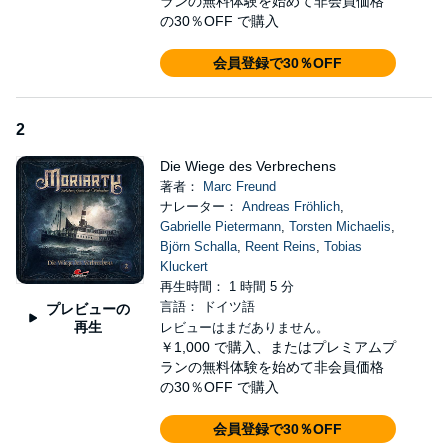
ランの無料体験を始めて非会員価格
の30％OFF で購入
会員登録で30％OFF
2
Die Wiege des Verbrechens
著者：
Marc Freund
ナレーター：
Andreas Fröhlich
,
Gabrielle Pietermann
,
Torsten Michaelis
,
Björn Schalla
,
Reent Reins
,
Tobias
Kluckert
再生時間： 1 時間 5 分
言語： ドイツ語
プレビューの
再生
レビューはまだありません。
￥1,000
で購入、またはプレミアムプ
ランの無料体験を始めて非会員価格
の30％OFF で購入
会員登録で30％OFF