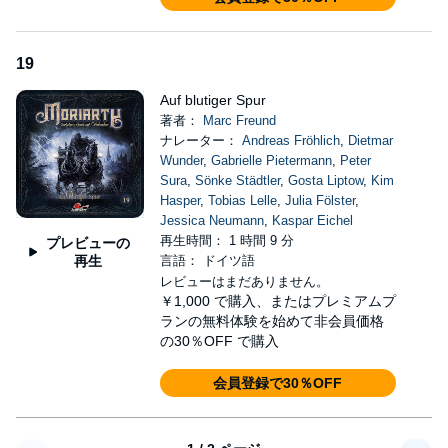
19
Auf blutiger Spur
著者：
Marc Freund
ナレーター：
Andreas Fröhlich
,
Dietmar
Wunder
,
Gabrielle Pietermann
,
Peter
Sura
,
Sönke Städtler
,
Gosta Liptow
,
Kim
Hasper
,
Tobias Lelle
,
Julia Fölster
,
Jessica Neumann
,
Kaspar Eichel
再生時間： 1 時間 9 分
プレビューの
再生
言語： ドイツ語
レビューはまだありません。
￥1,000
で購入、またはプレミアムプ
ランの無料体験を始めて非会員価格
の30％OFF で購入
会員登録で30％OFF