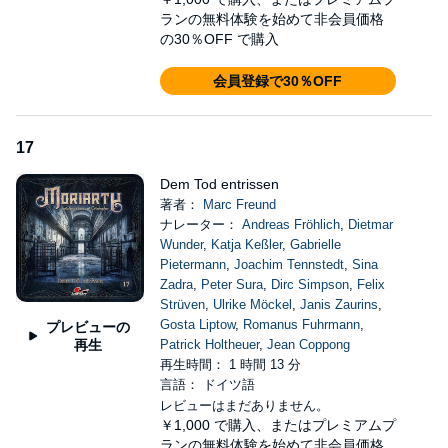
ランの無料体験を始めて非会員価格
の30％OFF で購入
会員登録で30％OFF
17
Dem Tod entrissen
著者：
Marc Freund
ナレーター：
Andreas Fröhlich
,
Dietmar
Wunder
,
Katja Keßler
,
Gabrielle
Pietermann
,
Joachim Tennstedt
,
Sina
Zadra
,
Peter Sura
,
Dirc Simpson
,
Felix
Strüven
,
Ulrike Möckel
,
Janis Zaurins
,
Gosta Liptow
,
Romanus Fuhrmann
,
プレビューの
再生
Patrick Holtheuer
,
Jean Coppong
再生時間： 1 時間 13 分
言語： ドイツ語
レビューはまだありません。
￥1,000
で購入、またはプレミアムプ
ランの無料体験を始めて非会員価格