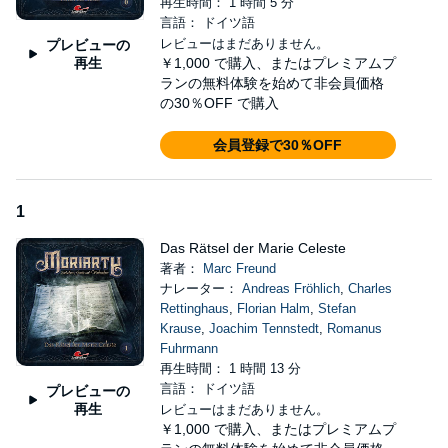
Bei einer Beerdigung treffen der Detektiv und sein Kompagnon
再生時間： 1 時間 5 分
Dr. Watson schließlich auf den geheimnisvollen Fremden. Er
言語： ドイツ語
nennt sich James Moriarty. Schnell erkennt Holmes, dass er es
レビューはまだありません。
プレビューの
mit einem großen Gegenspieler zu tun hat. Auch die Ermittler von
再生
￥1,000
で購入、またはプレミアムプ
Scotland Yard hegen Interesse an dem Unbekannten, von dem
ランの無料体験を始めて非会員価格
sie praktisch nichts wissen. Doch Professor Moriarty ist mehr als
の30％OFF で購入
ein raffinierter Krimineller: Er will Rätsel entschlüsseln,
Herausforderungen bewältigen - und sein eigenes Leben
会員登録で30％OFF
schützen.
Moriarty
-Autor Marc Freund arbeitete bereits an einigen
1
Hörspielen rund um die Figuren von Sir Arthur Conan Doyles: Er
entwickelte einige Titel der Reihen
Sherlock Holmes - Die neuen
Das Rätsel der Marie Celeste
Fälle
,
Irene Adler, Sonderermittlerin der Krone
und
Sherlock
著者：
Marc Freund
Holmes und Co
.
ナレーター：
Andreas Fröhlich
,
Charles
Rettinghaus
,
Florian Halm
,
Stefan
Gesprochen werden die Moriarty-Hörspiele unter anderem von
Krause
,
Joachim Tennstedt
,
Romanus
Charles Rettinghaus, Florian Halm, Andreas Fröhlich, Tobias
Fuhrmann
Kluckert, Gabrielle Pietermann und Arianne Borbach.
再生時間： 1 時間 13 分
言語： ドイツ語
プレビューの
再生
レビューはまだありません。
￥1,000
で購入、またはプレミアムプ