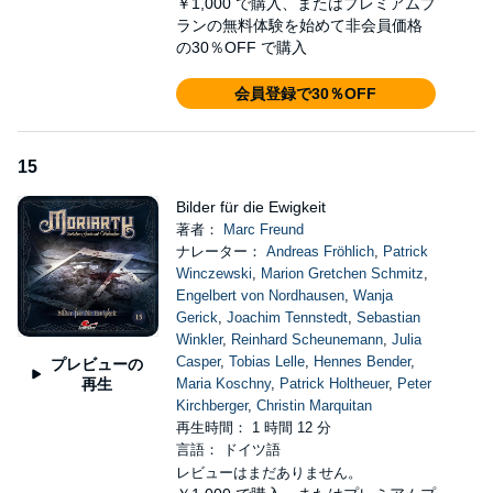
￥1,000
で購入、またはプレミアムプ
ランの無料体験を始めて非会員価格
の30％OFF で購入
会員登録で30％OFF
15
Bilder für die Ewigkeit
著者：
Marc Freund
ナレーター：
Andreas Fröhlich
,
Patrick
Winczewski
,
Marion Gretchen Schmitz
,
Engelbert von Nordhausen
,
Wanja
Gerick
,
Joachim Tennstedt
,
Sebastian
Winkler
,
Reinhard Scheunemann
,
Julia
Casper
,
Tobias Lelle
,
Hennes Bender
,
プレビューの
再生
Maria Koschny
,
Patrick Holtheuer
,
Peter
Kirchberger
,
Christin Marquitan
再生時間： 1 時間 12 分
言語： ドイツ語
レビューはまだありません。