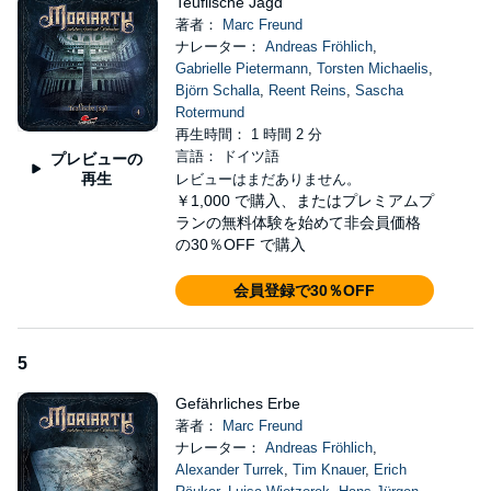
Teuflische Jagd
著者：
Marc Freund
ナレーター：
Andreas Fröhlich
,
Gabrielle Pietermann
,
Torsten Michaelis
,
Björn Schalla
,
Reent Reins
,
Sascha
Rotermund
再生時間： 1 時間 2 分
言語： ドイツ語
プレビューの
再生
レビューはまだありません。
￥1,000
で購入、またはプレミアムプ
ランの無料体験を始めて非会員価格
の30％OFF で購入
会員登録で30％OFF
5
Gefährliches Erbe
著者：
Marc Freund
ナレーター：
Andreas Fröhlich
,
Alexander Turrek
,
Tim Knauer
,
Erich