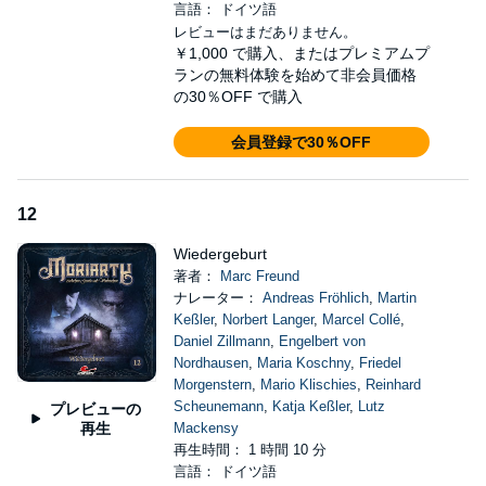
言語： ドイツ語
レビューはまだありません。
￥1,000
で購入、またはプレミアムプ
ランの無料体験を始めて非会員価格
の30％OFF で購入
会員登録で30％OFF
12
Wiedergeburt
著者：
Marc Freund
ナレーター：
Andreas Fröhlich
,
Martin
Keßler
,
Norbert Langer
,
Marcel Collé
,
Daniel Zillmann
,
Engelbert von
Nordhausen
,
Maria Koschny
,
Friedel
Morgenstern
,
Mario Klischies
,
Reinhard
Scheunemann
,
Katja Keßler
,
Lutz
プレビューの
再生
Mackensy
再生時間： 1 時間 10 分
言語： ドイツ語