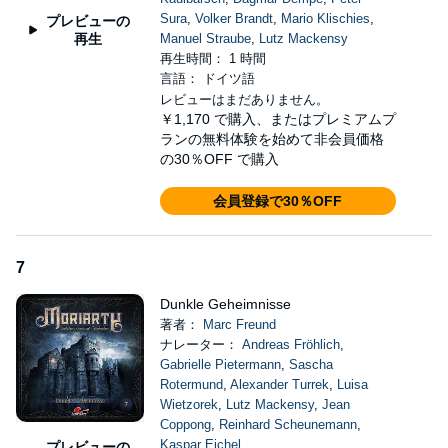
Sura
,
Volker Brandt
,
Mario Klischies
,
プレビューの
再生
Manuel Straube
,
Lutz Mackensy
再生時間： 1 時間
言語： ドイツ語
レビューはまだありません。
￥1,170
で購入、またはプレミアムプ
ランの無料体験を始めて非会員価格
の30％OFF で購入
会員登録で30％OFF
7
Dunkle Geheimnisse
著者：
Marc Freund
ナレーター：
Andreas Fröhlich
,
Gabrielle Pietermann
,
Sascha
Rotermund
,
Alexander Turrek
,
Luisa
Wietzorek
,
Lutz Mackensy
,
Jean
Coppong
,
Reinhard Scheunemann
,
Kaspar Eichel
プレビューの