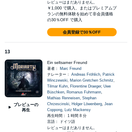
レビューはまだありません。
￥1,000
で購入、またはプレミアムプ
ランの無料体験を始めて非会員価格
の30％OFF で購入
会員登録で30％OFF
13
Ein seltsamer Freund
著者：
Marc Freund
ナレーター：
Andreas Fröhlich
,
Patrick
Winczewski
,
Marion Gretchen Schmitz
,
Tilmar Kuhn
,
Florentine Draeger
,
Uwe
Büschken
,
Romanus Fuhrmann
,
Mathias Renneisen
,
Stephan
Chrzescinski
,
Holger Löwenberg
,
Jean
プレビューの
再生
Coppong
,
Lutz Mackensy
再生時間： 1 時間 8 分
言語： ドイツ語
レビューはまだありません。