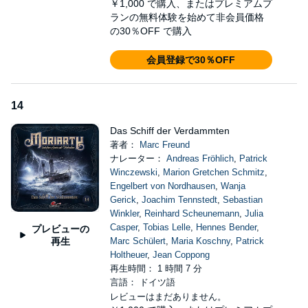
￥1,000
で購入、またはプレミアムプ
ランの無料体験を始めて非会員価格
の30％OFF で購入
会員登録で30％OFF
14
Das Schiff der Verdammten
著者：
Marc Freund
ナレーター：
Andreas Fröhlich
,
Patrick
Winczewski
,
Marion Gretchen Schmitz
,
Engelbert von Nordhausen
,
Wanja
Gerick
,
Joachim Tennstedt
,
Sebastian
Winkler
,
Reinhard Scheunemann
,
Julia
Casper
,
Tobias Lelle
,
Hennes Bender
,
プレビューの
再生
Marc Schülert
,
Maria Koschny
,
Patrick
Holtheuer
,
Jean Coppong
再生時間： 1 時間 7 分
言語： ドイツ語
レビューはまだありません。