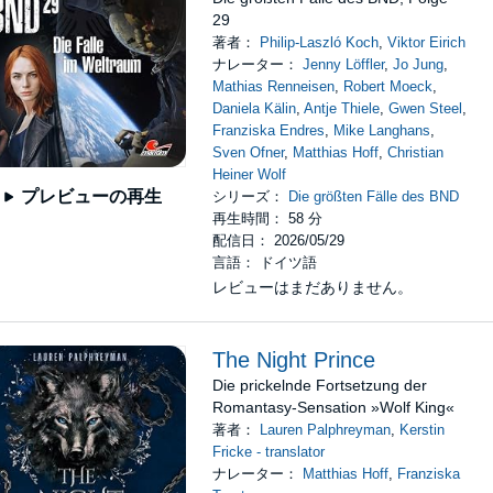
29
著者：
Philip-Laszló Koch
,
Viktor Eirich
ナレーター：
Jenny Löffler
,
Jo Jung
,
Mathias Renneisen
,
Robert Moeck
,
Daniela Kälin
,
Antje Thiele
,
Gwen Steel
,
Franziska Endres
,
Mike Langhans
,
Sven Ofner
,
Matthias Hoff
,
Christian
Heiner Wolf
プレビューの再生
シリーズ：
Die größten Fälle des BND
再生時間： 58 分
配信日： 2026/05/29
言語： ドイツ語
レビューはまだありません。
The Night Prince
Die prickelnde Fortsetzung der
Romantasy-Sensation »Wolf King«
著者：
Lauren Palphreyman
,
Kerstin
Fricke - translator
ナレーター：
Matthias Hoff
,
Franziska