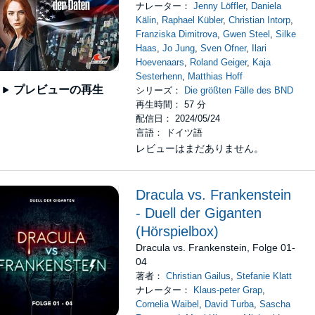
ナレーター：
Jenny Löffler
,
Daniela
Kälin
,
Raphael Kübler
,
Christian Intorp
,
Franziska Dimitrova
,
Gwen Steel
,
Silke
Haas
,
Jo Jung
,
Sven Ofner
,
Ilari
Hoevenaars
,
Roland Geiger
,
Kaja
Sesterhenn
,
Matthias Hoff
プレビューの再生
シリーズ：
Die größten Fälle des BND
再生時間： 57 分
配信日： 2024/05/24
言語： ドイツ語
レビューはまだありません。
Dracula vs. Frankenstein
- Duell der Giganten
(Hörspielbox)
Dracula vs. Frankenstein, Folge 01-
04
著者：
Christian Gailus
,
Stefanie Klatt
ナレーター：
Klaus-peter Grap
,
Cornelia Waibel
,
David Turba
,
Sascha