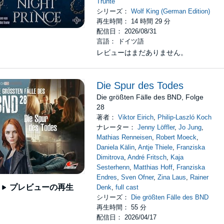
Trunte
シリーズ：
Wolf King (German Edition)
再生時間： 14 時間 29 分
配信日： 2026/08/31
言語： ドイツ語
レビューはまだありません。
Die Spur des Todes
Die größten Fälle des BND, Folge
28
著者：
Viktor Eirich
,
Philip-Laszló Koch
ナレーター：
Jenny Löffler
,
Jo Jung
,
Mathias Renneisen
,
Robert Moeck
,
Daniela Kälin
,
Antje Thiele
,
Franziska
Dimitrova
,
André Fritsch
,
Kaja
Sesterhenn
,
Matthias Hoff
,
Franziska
Endres
,
Sven Ofner
,
Zina Laus
,
Rainer
プレビューの再生
Denk
,
full cast
シリーズ：
Die größten Fälle des BND
再生時間： 55 分
配信日： 2026/04/17