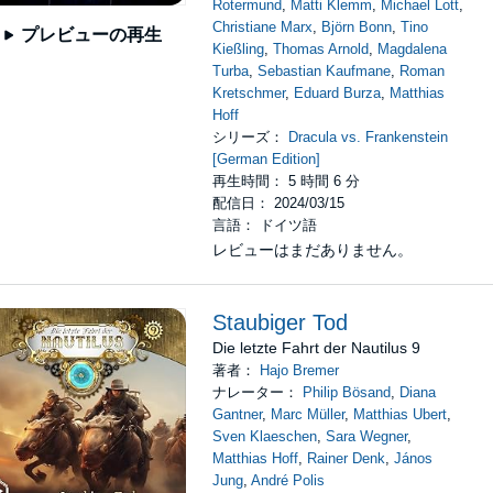
Rotermund
,
Matti Klemm
,
Michael Lott
,
Christiane Marx
,
Björn Bonn
,
Tino
プレビューの再生
Kießling
,
Thomas Arnold
,
Magdalena
Turba
,
Sebastian Kaufmane
,
Roman
Kretschmer
,
Eduard Burza
,
Matthias
Hoff
シリーズ：
Dracula vs. Frankenstein
[German Edition]
再生時間： 5 時間 6 分
配信日： 2024/03/15
言語： ドイツ語
レビューはまだありません。
Staubiger Tod
Die letzte Fahrt der Nautilus 9
著者：
Hajo Bremer
ナレーター：
Philip Bösand
,
Diana
Gantner
,
Marc Müller
,
Matthias Ubert
,
Sven Klaeschen
,
Sara Wegner
,
Matthias Hoff
,
Rainer Denk
,
János
Jung
,
André Polis