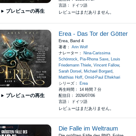
言語： ドイツ語
プレビューの再生
レビューはまだありません。
Erea - Das Tor der Götter
Erea, Band 4
著者：
Arin Wolf
ナレーター：
Nina-Carissima
Schönrock
,
Pia-Rhona Saxe
,
Louis
Friedemann Thiele
,
Vincent Fallow
,
Sarah Dorsel
,
Michael Borgard
,
Matthias Hoff
,
Omid-Paul Eftekhari
シリーズ：
Erea
再生時間： 14 時間 7 分
プレビューの再生
配信日： 2026/07/06
言語： ドイツ語
レビューはまだありません。
Die Falle im Weltraum
Die größten Fälle des BND, Folge