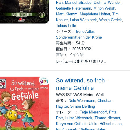
Pan
,
Manuel Straube
,
Dietmar Wunder
,
Gabrielle Pietermann
,
Milton Welsh
,
Matti Klemm
,
Magdalena Höfner
,
Tim
Knauer
,
Luisa Wietzorek
,
Wanja Gerick
,
Tobias Lelle
シリーズ：
Irene Adler,
Sonderermittlerin der Krone
再生時間： 54 分
配信日： 2026/10/02
言語： ドイツ語
レビューはまだありません。
So wütend, so froh -
meine Gefühle
WAS IST WAS Meine Welt
著者：
Nele Wehrmann
,
Christian
Hagitte
,
Simon Bertling
ナレーター：
Tetje Mierendorf
,
Fritz
Rott
,
Luisa Wietzorek
,
Timmo Niesner
,
Karyn von Ostholt
,
Ulrike Hübschmann
,
Ida Avemark
,
Wolfgang Bahro