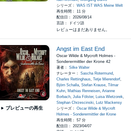
シリーズ：
WAS IST WAS Meine Welt
再生時間： 11 分
配信日： 2026/08/14
言語： ドイツ語
レビューはまだありません。
Angst im East End
Oscar Wilde & Mycroft Holmes -
Sonderermittler der Krone 42
著者：
Silke Walter
ナレーター：
Sascha Rotermund
,
Charles Rettinghaus
,
Tetje Mierendorf
,
Björn Schalla
,
Stefan Krause
,
Tilmar
Kuhn
,
Mathias Renneisen
,
Arianne
Borbach
,
Julia Fölster
,
Luisa Wietzorek
,
Stephan Chrzescinski
,
Lutz Mackensy
プレビューの再生
シリーズ：
Oscar Wilde & Mycroft
Holmes - Sonderermittler der Krone
再生時間： 57 分
配信日： 2023/04/07