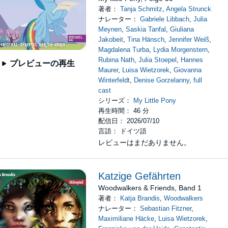
著者：
Tanja Schmitz
,
Angela Strunck
ナレーター：
Gabriele Libbach
,
Julia
Meynen
,
Saskia Tanfal
,
Giuliana
Jakobeit
,
Tina Hänsch
,
Jennifer Weiß
,
Magdalena Turba
,
Lydia Morgenstern
,
Rubina Nath
,
Julia Stoepel
,
Hannes
プレビューの再生
Maurer
,
Luisa Wietzorek
,
Giovanna
Winterfeldt
,
Denise Gorzelanny
,
full
cast
シリーズ：
My Little Pony
再生時間： 46 分
配信日： 2026/07/10
言語： ドイツ語
レビューはまだありません。
Katzige Gefährten
Woodwalkers & Friends, Band 1
著者：
Katja Brandis
,
Woodwalkers
ナレーター：
Sebastian Fitzner
,
Maximiliane Häcke
,
Luisa Wietzorek
,