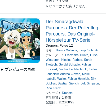
言語： ドイツ語
レビューはまだありません。
Der Smaragdwald-
Parcours / Der Pollenflug-
Parcours. Das Original-
Hörspiel zur TV-Serie
Droners, Folge 12
著者：
Bianca Wilkens
,
Tanja Schmitz
ナレーター：
Franziska Trunte
,
Luisa
Wietzorek
,
Nicolas Rathod
,
Sarah
Tkotsch
,
Gerald Schaale
,
Fabian
Kluckert
,
Sophie Lechtenbrink
,
Carlos
プレビューの再生
Fanselow
,
Andrea Cleven
,
Marie
Isabelle Walke
,
Fabian Heinrich
,
Dirk
Bublies
,
Bastian Sierich
,
Dirk Simpson
,
Rico Kranz
シリーズ：
Droners
再生時間： 1 時間
配信日： 2023/08/25