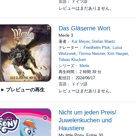
言語： ドイツ語
レビューはまだありません。
Das Gläserne Wort
Merle 3
著者：
Kai Meyer
,
Stefan Maetz
ナレーター：
Friedhelm Ptok
,
Luisa
Wietzorek
,
Timmo Niesner
,
Kim Hasper
,
Tobias Kluckert
シリーズ：
Merle
再生時間： 2 時間 39 分
配信日： 2024/06/17
言語： ドイツ語
プレビューの再生
レビューはまだありません。
Nicht um jeden Preis/
Juwelenkuchen und
Haustiere
My little Pony, Folge 30