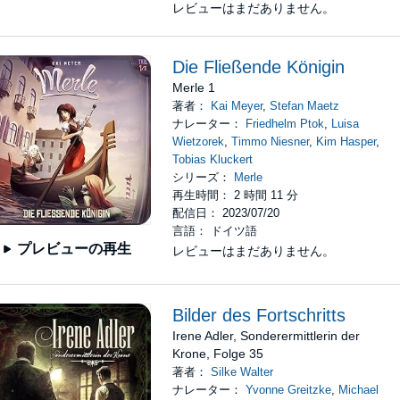
レビューはまだありません。
Die Fließende Königin
Merle 1
著者：
Kai Meyer
,
Stefan Maetz
ナレーター：
Friedhelm Ptok
,
Luisa
Wietzorek
,
Timmo Niesner
,
Kim Hasper
,
Tobias Kluckert
シリーズ：
Merle
再生時間： 2 時間 11 分
配信日： 2023/07/20
言語： ドイツ語
プレビューの再生
レビューはまだありません。
Bilder des Fortschritts
Irene Adler, Sonderermittlerin der
Krone, Folge 35
著者：
Silke Walter
ナレーター：
Yvonne Greitzke
,
Michael