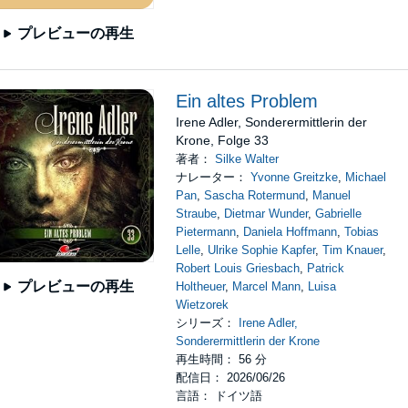
プレビューの再生
Ein altes Problem
Irene Adler, Sonderermittlerin der
Krone, Folge 33
著者：
Silke Walter
ナレーター：
Yvonne Greitzke
,
Michael
Pan
,
Sascha Rotermund
,
Manuel
Straube
,
Dietmar Wunder
,
Gabrielle
Pietermann
,
Daniela Hoffmann
,
Tobias
Lelle
,
Ulrike Sophie Kapfer
,
Tim Knauer
,
Robert Louis Griesbach
,
Patrick
プレビューの再生
Holtheuer
,
Marcel Mann
,
Luisa
Wietzorek
シリーズ：
Irene Adler,
Sonderermittlerin der Krone
再生時間： 56 分
配信日： 2026/06/26
言語： ドイツ語