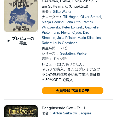
Gestatten, Piefke, Folge 20: Spuk
am Spittelmarkt (Ungekürzt)
著者：
Silke Walter
ナレーター：
Till Hagen
,
Oliver Stritzel
,
Manja Doering
,
Ilona Otto
,
Patrick
Winczewski
,
Peter Lontzek
,
Gabrielle
Pietermann
,
Florian Clyde
,
Dirc
Simpson
,
Julia Fölster
,
Mario Klischies
,
プレビューの
再生
Robert Louis Griesbach
再生時間： 50 分
シリーズ：
Gestatten, Piefke
言語： ドイツ語
レビューはまだありません。
￥570
で購入、またはプレミアムプ
ランの無料体験を始めて非会員価格
の30％OFF で購入
会員登録で30％OFF
Der grinsende Gott - Teil 1
著者：
Anton Serkalow
,
Jacques