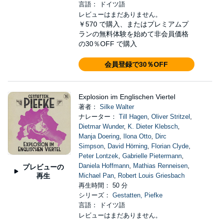
言語： ドイツ語
レビューはまだありません。
￥570
で購入、またはプレミアムプ
ランの無料体験を始めて非会員価格
の30％OFF で購入
会員登録で30％OFF
Explosion im Englischen Viertel
著者：
Silke Walter
ナレーター：
Till Hagen
,
Oliver Stritzel
,
Dietmar Wunder
,
K. Dieter Klebsch
,
Manja Doering
,
Ilona Otto
,
Dirc
Simpson
,
David Hörning
,
Florian Clyde
,
Peter Lontzek
,
Gabrielle Pietermann
,
Daniela Hoffmann
,
Mathias Renneisen
,
プレビューの
再生
Michael Pan
,
Robert Louis Griesbach
再生時間： 50 分
シリーズ：
Gestatten, Piefke
言語： ドイツ語
レビューはまだありません。