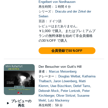
Engelbert von Nordhausen
再生時間： 1 時間 4 分
シリーズ：
Dracula und der Zirkel der
Sieben
言語： ドイツ語
レビューはまだありません。
￥1,000
で購入、またはプレミアムプ
ランの無料体験を始めて非会員価格
の30％OFF で購入
会員登録で30％OFF
Der Besucher von Gutt's Hill
著者：
Marcus Meisenberg
ナレーター：
Douglas Welbat
,
Katharina
Thalbach
,
Jaron Löwenberg
,
Matti
Klemm
,
Uwe Büschken
,
Detlef Tams
,
Deborah Mock
,
Peter Lontzek
,
Peter
Kirchberger
,
Oliver Stritzel
,
Susanne
Meikl
,
Lutz Mackensy
プレビューの
再生
再生時間： 59 分