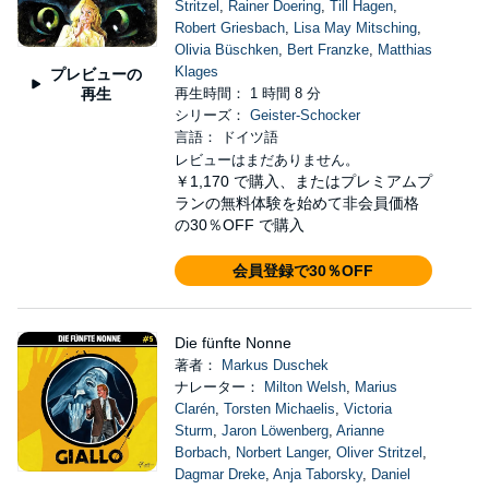
Stritzel
,
Rainer Doering
,
Till Hagen
,
Robert Griesbach
,
Lisa May Mitsching
,
Olivia Büschken
,
Bert Franzke
,
Matthias
Klages
プレビューの
再生
再生時間： 1 時間 8 分
シリーズ：
Geister-Schocker
言語： ドイツ語
レビューはまだありません。
￥1,170
で購入、またはプレミアムプ
ランの無料体験を始めて非会員価格
の30％OFF で購入
会員登録で30％OFF
Die fünfte Nonne
著者：
Markus Duschek
ナレーター：
Milton Welsh
,
Marius
Clarén
,
Torsten Michaelis
,
Victoria
Sturm
,
Jaron Löwenberg
,
Arianne
Borbach
,
Norbert Langer
,
Oliver Stritzel
,
Dagmar Dreke
,
Anja Taborsky
,
Daniel