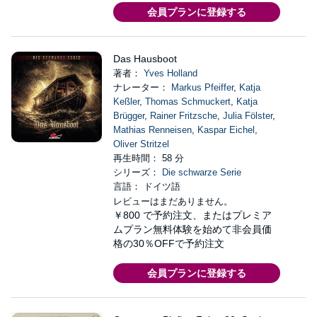
会員プランに登録する
Das Hausboot
著者：
Yves Holland
ナレーター：
Markus Pfeiffer
,
Katja
Keßler
,
Thomas Schmuckert
,
Katja
Brügger
,
Rainer Fritzsche
,
Julia Fölster
,
Mathias Renneisen
,
Kaspar Eichel
,
Oliver Stritzel
再生時間： 58 分
シリーズ：
Die schwarze Serie
言語： ドイツ語
レビューはまだありません。
￥800
で予約注文、またはプレミア
ムプラン無料体験を始めて非会員価
格の30％OFFで予約注文
会員プランに登録する