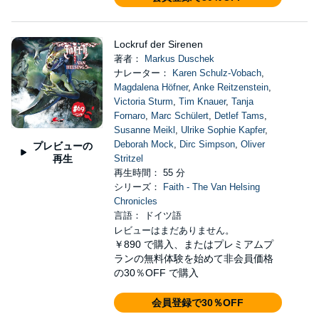
Lockruf der Sirenen
著者：
Markus Duschek
ナレーター：
Karen Schulz-Vobach
,
Magdalena Höfner
,
Anke Reitzenstein
,
Victoria Sturm
,
Tim Knauer
,
Tanja
Fornaro
,
Marc Schülert
,
Detlef Tams
,
Susanne Meikl
,
Ulrike Sophie Kapfer
,
Deborah Mock
,
Dirc Simpson
,
Oliver
プレビューの
再生
Stritzel
再生時間： 55 分
シリーズ：
Faith - The Van Helsing
Chronicles
言語： ドイツ語
レビューはまだありません。
￥890
で購入、またはプレミアムプ
ランの無料体験を始めて非会員価格
の30％OFF で購入
会員登録で30％OFF