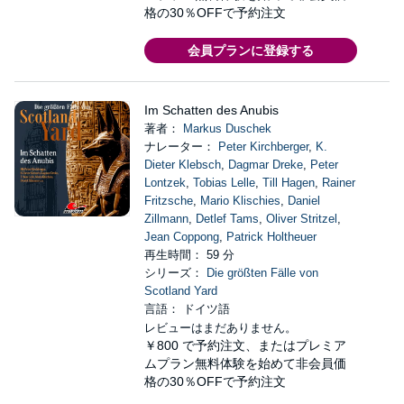
格の30％OFFで予約注文
会員プランに登録する
Im Schatten des Anubis
著者：
Markus Duschek
ナレーター：
Peter Kirchberger
,
K.
Dieter Klebsch
,
Dagmar Dreke
,
Peter
Lontzek
,
Tobias Lelle
,
Till Hagen
,
Rainer
Fritzsche
,
Mario Klischies
,
Daniel
Zillmann
,
Detlef Tams
,
Oliver Stritzel
,
Jean Coppong
,
Patrick Holtheuer
再生時間： 59 分
シリーズ：
Die größten Fälle von
Scotland Yard
言語： ドイツ語
レビューはまだありません。
￥800
で予約注文、またはプレミア
ムプラン無料体験を始めて非会員価
格の30％OFFで予約注文