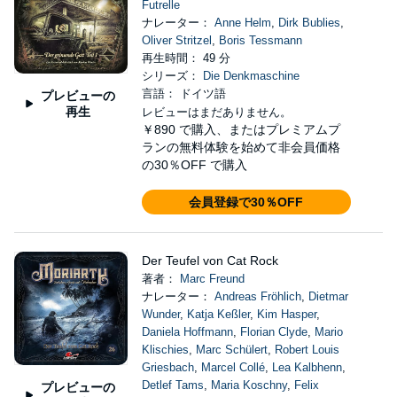
Futrelle
ナレーター：
Anne Helm
,
Dirk Bublies
,
Oliver Stritzel
,
Boris Tessmann
再生時間： 49 分
シリーズ：
Die Denkmaschine
言語： ドイツ語
プレビューの
再生
レビューはまだありません。
￥890
で購入、またはプレミアムプ
ランの無料体験を始めて非会員価格
の30％OFF で購入
会員登録で30％OFF
Der Teufel von Cat Rock
著者：
Marc Freund
ナレーター：
Andreas Fröhlich
,
Dietmar
Wunder
,
Katja Keßler
,
Kim Hasper
,
Daniela Hoffmann
,
Florian Clyde
,
Mario
Klischies
,
Marc Schülert
,
Robert Louis
Griesbach
,
Marcel Collé
,
Lea Kalbhenn
,
Detlef Tams
,
Maria Koschny
,
Felix
プレビューの