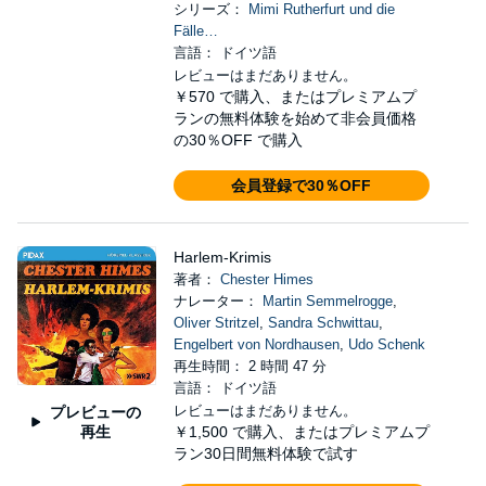
シリーズ：
Mimi Rutherfurt und die
Fälle…
言語： ドイツ語
レビューはまだありません。
￥570
で購入、またはプレミアムプ
ランの無料体験を始めて非会員価格
の30％OFF で購入
会員登録で30％OFF
Harlem-Krimis
著者：
Chester Himes
ナレーター：
Martin Semmelrogge
,
Oliver Stritzel
,
Sandra Schwittau
,
Engelbert von Nordhausen
,
Udo Schenk
再生時間： 2 時間 47 分
言語： ドイツ語
レビューはまだありません。
プレビューの
再生
￥1,500
で購入、またはプレミアムプ
ラン30日間無料体験で試す