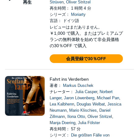
再生
Strüven
,
Oliver Stritzel
再生時間： 1 時間 4 分
シリーズ：
Moriarty
言語： ドイツ語
レビューはまだありません。
￥1,000
で購入、またはプレミアムプ
ランの無料体験を始めて非会員価格
の30％OFF で購入
会員登録で30％OFF
Fahrt ins Verderben
著者：
Markus Duschek
ナレーター：
Julia Casper
,
Norbert
Langer
,
Jaron Löwenberg
,
Michael Pan
,
Lea Kalbhenn
,
Douglas Welbat
,
Jessica
Neumann
,
Mario Klischies
,
Daniel
Zillmann
,
Ilona Otto
,
Oliver Stritzel
,
Manja Doering
,
Julia Fölster
再生時間： 57 分
シリーズ：
Die größten Fälle von