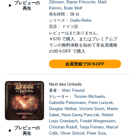
Zillmann
,
Rainer Fritzsche
,
Matti
プレビューの
再生
Klemm
,
Bodo Wolf
再生時間： 58 分
シリーズ：
Giallo-Reihe
言語： ドイツ語
レビューはまだありません。
￥570
で購入、またはプレミアムプ
ランの無料体験を始めて非会員価格
の30％OFF で購入
会員登録で30％OFF
Nest des Unheils
著者：
Marc Freund
ナレーター：
Torsten Michaelis
,
Gabrielle Pietermann
,
Peter Lontzek
,
Douglas Welbat
,
Victoria Sturm
,
Martin
Sabel
,
Hans-Georg Panczak
,
Robert
Louis Griesbach
,
Friedel Morgenstern
,
Christian Rudolf
,
Tanja Fornaro
,
Marcel
プレビューの
再生
Collé
,
Oliver Stritzel
,
Peter Sura
,