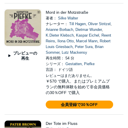
Mord in der Motzstraße
著者：
Silke Walter
ナレーター：
Till Hagen
,
Oliver Stritzel
,
Arianne Borbach
,
Dietmar Wunder
,
K.Dieter Klebsch
,
Kaspar Eichel
,
Reent
Reins
,
Ilona Otto
,
Marcel Mann
,
Robert
Louis Griesbach
,
Peter Sura
,
Brian
Sommer
,
Lutz Mackensy
プレビューの
再生
再生時間： 54 分
シリーズ：
Gestatten, Piefke
言語： ドイツ語
レビューはまだありません。
￥570
で購入、またはプレミアムプ
ランの無料体験を始めて非会員価格
の30％OFF で購入
会員登録で30％OFF
Der Tote im Fluss