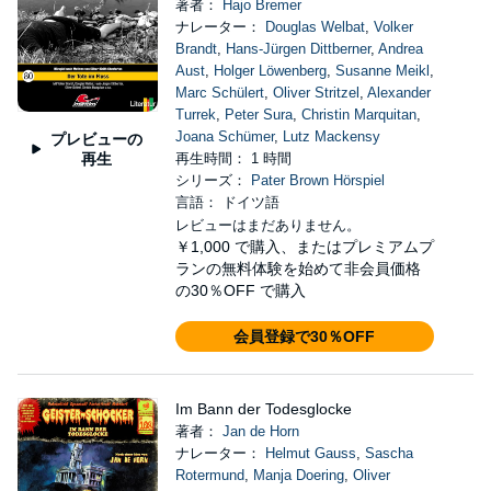
著者：
Hajo Bremer
ナレーター：
Douglas Welbat
,
Volker
Brandt
,
Hans-Jürgen Dittberner
,
Andrea
Aust
,
Holger Löwenberg
,
Susanne Meikl
,
Marc Schülert
,
Oliver Stritzel
,
Alexander
Turrek
,
Peter Sura
,
Christin Marquitan
,
Joana Schümer
,
Lutz Mackensy
プレビューの
再生
再生時間： 1 時間
シリーズ：
Pater Brown Hörspiel
言語： ドイツ語
レビューはまだありません。
￥1,000
で購入、またはプレミアムプ
ランの無料体験を始めて非会員価格
の30％OFF で購入
会員登録で30％OFF
Im Bann der Todesglocke
著者：
Jan de Horn
ナレーター：
Helmut Gauss
,
Sascha
Rotermund
,
Manja Doering
,
Oliver