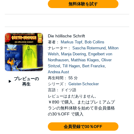
無料体験を試す
Die höllische Schrift
著者：
Markus Topf
,
Bob Collins
ナレーター：
Sascha Rotermund
,
Milton
Welsh
,
Manja Doering
,
Engelbert von
Nordhausen
,
Matthias Klages
,
Oliver
Stritzel
,
Till Hagen
,
Bert Franzke
,
Andrea Aust
再生時間： 55 分
プレビューの
再生
シリーズ：
Geister-Schocker
言語： ドイツ語
レビューはまだありません。
￥890
で購入、またはプレミアムプ
ランの無料体験を始めて非会員価格
の30％OFF で購入
会員登録で30％OFF