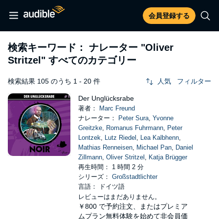
会員登録する
検索キーワード： ナレーター
"Oliver
Stritzel"
すべてのカテゴリー
検索結果 105 のうち 1 - 20 件
人気
フィルター
Der Unglücksrabe
著者：
Marc Freund
ナレーター：
Peter Sura
,
Yvonne
Greitzke
,
Romanus Fuhrmann
,
Peter
Lontzek
,
Lutz Riedel
,
Lea Kalbhenn
,
Mathias Renneisen
,
Michael Pan
,
Daniel
Zillmann
,
Oliver Stritzel
,
Katja Brügger
再生時間： 1 時間 2 分
シリーズ：
Großstadtlichter
言語： ドイツ語
レビューはまだありません。
￥800
で予約注文、またはプレミア
ムプラン無料体験を始めて非会員価