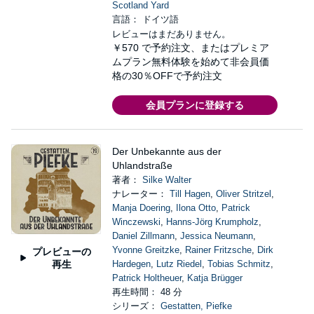
Scotland Yard
言語： ドイツ語
レビューはまだありません。
￥570
で予約注文、またはプレミア
ムプラン無料体験を始めて非会員価
格の30％OFFで予約注文
会員プランに登録する
Der Unbekannte aus der
Uhlandstraße
著者：
Silke Walter
ナレーター：
Till Hagen
,
Oliver Stritzel
,
Manja Doering
,
Ilona Otto
,
Patrick
Winczewski
,
Hanns-Jörg Krumpholz
,
Daniel Zillmann
,
Jessica Neumann
,
Yvonne Greitzke
,
Rainer Fritzsche
,
Dirk
プレビューの
再生
Hardegen
,
Lutz Riedel
,
Tobias Schmitz
,
Patrick Holtheuer
,
Katja Brügger
再生時間： 48 分
シリーズ：
Gestatten, Piefke