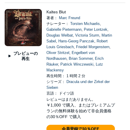
Kaltes Blut
著者：
Marc Freund
ナレーター：
Torsten Michaelis
,
Gabrielle Pietermann
,
Peter Lontzek
,
Douglas Welbat
,
Victoria Sturm
,
Martin
Sabel
,
Hans-Georg Panczak
,
Robert
Louis Griesbach
,
Friedel Morgenstern
,
Oliver Stritzel
,
Engelbert von
プレビューの
再生
Nordhausen
,
Brian Sommer
,
Erich
Räuker
,
Patrick Winczewski
,
Lutz
Mackensy
再生時間： 1 時間 2 分
シリーズ：
Dracula und der Zirkel der
Sieben
言語： ドイツ語
レビューはまだありません。
￥1,000
で購入、またはプレミアムプ
ランの無料体験を始めて非会員価格
の30％OFF で購入
会員登録で30％OFF