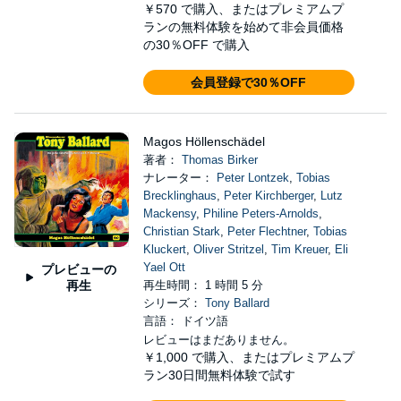
￥570
で購入、またはプレミアムプ
ランの無料体験を始めて非会員価格
の30％OFF で購入
会員登録で30％OFF
Magos Höllenschädel
著者：
Thomas Birker
ナレーター：
Peter Lontzek
,
Tobias
Brecklinghaus
,
Peter Kirchberger
,
Lutz
Mackensy
,
Philine Peters-Arnolds
,
Christian Stark
,
Peter Flechtner
,
Tobias
Kluckert
,
Oliver Stritzel
,
Tim Kreuer
,
Eli
Yael Ott
プレビューの
再生
再生時間： 1 時間 5 分
シリーズ：
Tony Ballard
言語： ドイツ語
レビューはまだありません。
￥1,000
で購入、またはプレミアムプ
ラン30日間無料体験で試す