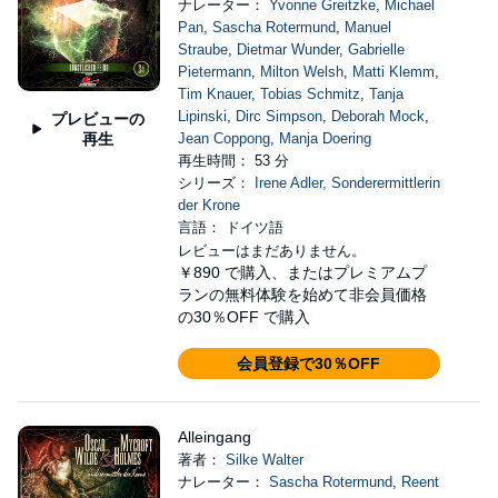
ナレーター：
Yvonne Greitzke
,
Michael
Pan
,
Sascha Rotermund
,
Manuel
Straube
,
Dietmar Wunder
,
Gabrielle
Pietermann
,
Milton Welsh
,
Matti Klemm
,
Tim Knauer
,
Tobias Schmitz
,
Tanja
Lipinski
,
Dirc Simpson
,
Deborah Mock
,
プレビューの
再生
Jean Coppong
,
Manja Doering
再生時間： 53 分
シリーズ：
Irene Adler, Sonderermittlerin
der Krone
言語： ドイツ語
レビューはまだありません。
￥890
で購入、またはプレミアムプ
ランの無料体験を始めて非会員価格
の30％OFF で購入
会員登録で30％OFF
Alleingang
著者：
Silke Walter
ナレーター：
Sascha Rotermund
,
Reent