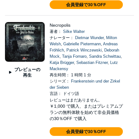
会員登録で30％OFF
Necropolis
著者：
Silke Walter
ナレーター：
Dietmar Wunder
,
Milton
Welsh
,
Gabrielle Pietermann
,
Andreas
Fröhlich
,
Patrick Winczewski
,
Deborah
Mock
,
Tanja Fornaro
,
Sandra Schwittau
,
Katja Brügger
,
Sebastian Fitzner
,
Lutz
Mackensy
プレビューの
再生
再生時間： 1 時間 1 分
シリーズ：
Frankenstein und der Zirkel
der Sieben
言語： ドイツ語
レビューはまだありません。
￥1,000
で購入、またはプレミアムプ
ランの無料体験を始めて非会員価格
の30％OFF で購入
会員登録で30％OFF