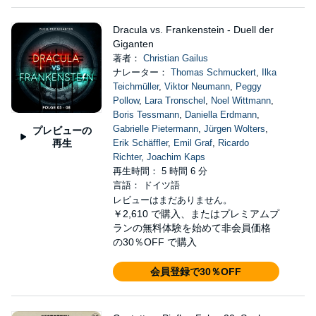
Dracula vs. Frankenstein - Duell der
Giganten
著者：
Christian Gailus
ナレーター：
Thomas Schmuckert
,
Ilka
Teichmüller
,
Viktor Neumann
,
Peggy
Pollow
,
Lara Tronschel
,
Noel Wittmann
,
Boris Tessmann
,
Daniella Erdmann
,
Gabrielle Pietermann
,
Jürgen Wolters
,
プレビューの
再生
Erik Schäffler
,
Emil Graf
,
Ricardo
Richter
,
Joachim Kaps
再生時間： 5 時間 6 分
言語： ドイツ語
レビューはまだありません。
￥2,610
で購入、またはプレミアムプ
ランの無料体験を始めて非会員価格
の30％OFF で購入
会員登録で30％OFF