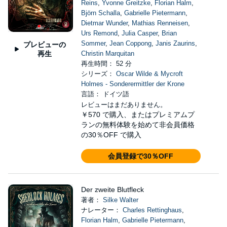
Reins
,
Yvonne Greitzke
,
Florian Halm
,
Björn Schalla
,
Gabrielle Pietermann
,
Dietmar Wunder
,
Mathias Renneisen
,
Urs Remond
,
Julia Casper
,
Brian
Sommer
,
Jean Coppong
,
Janis Zaurins
,
プレビューの
再生
Christin Marquitan
再生時間： 52 分
シリーズ：
Oscar Wilde & Mycroft
Holmes - Sonderermittler der Krone
言語： ドイツ語
レビューはまだありません。
￥570
で購入、またはプレミアムプ
ランの無料体験を始めて非会員価格
の30％OFF で購入
会員登録で30％OFF
Der zweite Blutfleck
著者：
Silke Walter
ナレーター：
Charles Rettinghaus
,
Florian Halm
,
Gabrielle Pietermann
,