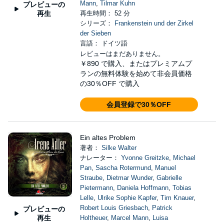
Mann
,
Tilmar Kuhn
プレビューの
再生
再生時間： 52 分
シリーズ：
Frankenstein und der Zirkel
der Sieben
言語： ドイツ語
レビューはまだありません。
￥890
で購入、またはプレミアムプ
ランの無料体験を始めて非会員価格
の30％OFF で購入
会員登録で30％OFF
Ein altes Problem
著者：
Silke Walter
ナレーター：
Yvonne Greitzke
,
Michael
Pan
,
Sascha Rotermund
,
Manuel
Straube
,
Dietmar Wunder
,
Gabrielle
Pietermann
,
Daniela Hoffmann
,
Tobias
Lelle
,
Ulrike Sophie Kapfer
,
Tim Knauer
,
Robert Louis Griesbach
,
Patrick
プレビューの
再生
Holtheuer
,
Marcel Mann
,
Luisa