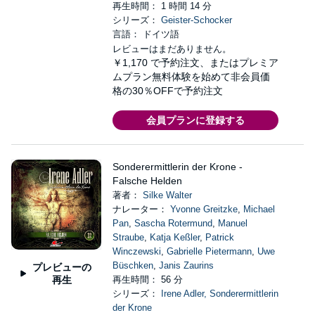
再生時間： 1 時間 14 分
シリーズ：
Geister-Schocker
言語： ドイツ語
レビューはまだありません。
￥1,170
で予約注文、またはプレミア
ムプラン無料体験を始めて非会員価
格の30％OFFで予約注文
会員プランに登録する
Sonderermittlerin der Krone -
Falsche Helden
著者：
Silke Walter
ナレーター：
Yvonne Greitzke
,
Michael
Pan
,
Sascha Rotermund
,
Manuel
Straube
,
Katja Keßler
,
Patrick
Winczewski
,
Gabrielle Pietermann
,
Uwe
Büschken
,
Janis Zaurins
プレビューの
再生
再生時間： 56 分
シリーズ：
Irene Adler, Sonderermittlerin
der Krone