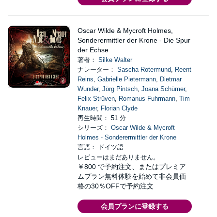
Oscar Wilde & Mycroft Holmes,
Sonderermittler der Krone - Die Spur
der Echse
著者：
Silke Walter
ナレーター：
Sascha Rotermund
,
Reent
Reins
,
Gabrielle Pietermann
,
Dietmar
Wunder
,
Jörg Pintsch
,
Joana Schümer
,
Felix Strüven
,
Romanus Fuhrmann
,
Tim
Knauer
,
Florian Clyde
再生時間： 51 分
シリーズ：
Oscar Wilde & Mycroft
Holmes - Sonderermittler der Krone
言語： ドイツ語
レビューはまだありません。
￥800
で予約注文、またはプレミア
ムプラン無料体験を始めて非会員価
格の30％OFFで予約注文
会員プランに登録する