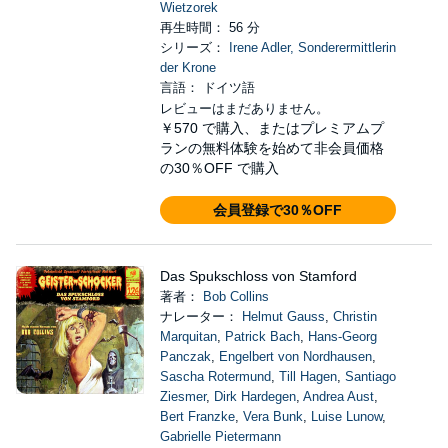
Wietzorek
再生時間： 56 分
シリーズ：
Irene Adler, Sonderermittlerin
der Krone
言語： ドイツ語
レビューはまだありません。
￥570
で購入、またはプレミアムプ
ランの無料体験を始めて非会員価格
の30％OFF で購入
会員登録で30％OFF
Das Spukschloss von Stamford
著者：
Bob Collins
ナレーター：
Helmut Gauss
,
Christin
Marquitan
,
Patrick Bach
,
Hans-Georg
Panczak
,
Engelbert von Nordhausen
,
Sascha Rotermund
,
Till Hagen
,
Santiago
Ziesmer
,
Dirk Hardegen
,
Andrea Aust
,
Bert Franzke
,
Vera Bunk
,
Luise Lunow
,
Gabrielle Pietermann