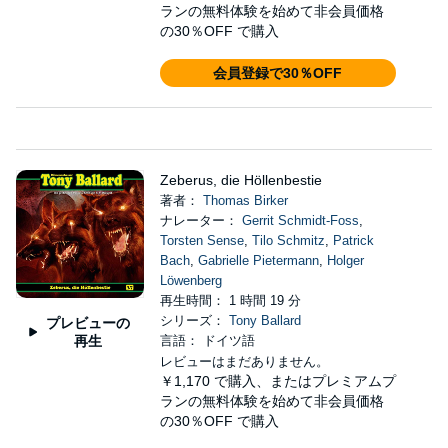
ランの無料体験を始めて非会員価格
の30％OFF で購入
会員登録で30％OFF
Zeberus, die Höllenbestie
著者：
Thomas Birker
ナレーター：
Gerrit Schmidt-Foss
,
Torsten Sense
,
Tilo Schmitz
,
Patrick
Bach
,
Gabrielle Pietermann
,
Holger
Löwenberg
再生時間： 1 時間 19 分
シリーズ：
Tony Ballard
プレビューの
再生
言語： ドイツ語
レビューはまだありません。
￥1,170
で購入、またはプレミアムプ
ランの無料体験を始めて非会員価格
の30％OFF で購入