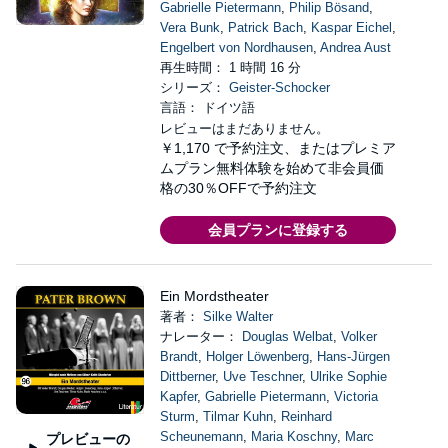
Gabrielle Pietermann
,
Philip Bösand
,
Vera Bunk
,
Patrick Bach
,
Kaspar Eichel
,
Engelbert von Nordhausen
,
Andrea Aust
再生時間： 1 時間 16 分
シリーズ：
Geister-Schocker
言語： ドイツ語
レビューはまだありません。
￥1,170
で予約注文、またはプレミア
ムプラン無料体験を始めて非会員価
格の30％OFFで予約注文
会員プランに登録する
Ein Mordstheater
著者：
Silke Walter
ナレーター：
Douglas Welbat
,
Volker
Brandt
,
Holger Löwenberg
,
Hans-Jürgen
Dittberner
,
Uve Teschner
,
Ulrike Sophie
Kapfer
,
Gabrielle Pietermann
,
Victoria
Sturm
,
Tilmar Kuhn
,
Reinhard
Scheunemann
,
Maria Koschny
,
Marc
プレビューの