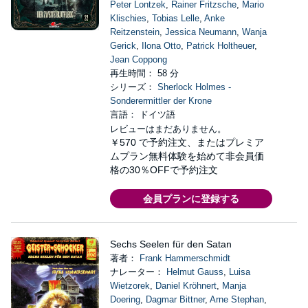
Peter Lontzek
,
Rainer Fritzsche
,
Mario
Klischies
,
Tobias Lelle
,
Anke
Reitzenstein
,
Jessica Neumann
,
Wanja
Gerick
,
Ilona Otto
,
Patrick Holtheuer
,
Jean Coppong
再生時間： 58 分
シリーズ：
Sherlock Holmes -
Sonderermittler der Krone
言語： ドイツ語
レビューはまだありません。
￥570
で予約注文、またはプレミア
ムプラン無料体験を始めて非会員価
格の30％OFFで予約注文
会員プランに登録する
Sechs Seelen für den Satan
著者：
Frank Hammerschmidt
ナレーター：
Helmut Gauss
,
Luisa
Wietzorek
,
Daniel Kröhnert
,
Manja
Doering
,
Dagmar Bittner
,
Arne Stephan
,