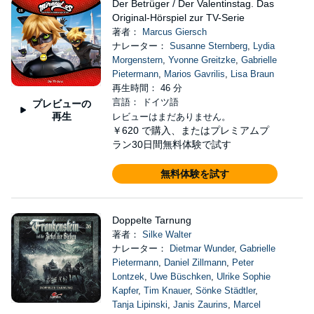
Der Betrüger / Der Valentinstag. Das
Original-Hörspiel zur TV-Serie
著者：
Marcus Giersch
ナレーター：
Susanne Sternberg
,
Lydia
Morgenstern
,
Yvonne Greitzke
,
Gabrielle
Pietermann
,
Marios Gavrilis
,
Lisa Braun
再生時間： 46 分
言語： ドイツ語
プレビューの
再生
レビューはまだありません。
￥620
で購入、またはプレミアムプ
ラン30日間無料体験で試す
無料体験を試す
Doppelte Tarnung
著者：
Silke Walter
ナレーター：
Dietmar Wunder
,
Gabrielle
Pietermann
,
Daniel Zillmann
,
Peter
Lontzek
,
Uwe Büschken
,
Ulrike Sophie
Kapfer
,
Tim Knauer
,
Sönke Städtler
,
Tanja Lipinski
,
Janis Zaurins
,
Marcel