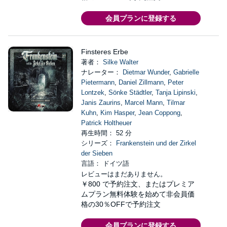
会員プランに登録する
Finsteres Erbe
著者：
Silke Walter
ナレーター：
Dietmar Wunder
,
Gabrielle
Pietermann
,
Daniel Zillmann
,
Peter
Lontzek
,
Sönke Städtler
,
Tanja Lipinski
,
Janis Zaurins
,
Marcel Mann
,
Tilmar
Kuhn
,
Kim Hasper
,
Jean Coppong
,
Patrick Holtheuer
再生時間： 52 分
シリーズ：
Frankenstein und der Zirkel
der Sieben
言語： ドイツ語
レビューはまだありません。
￥800
で予約注文、またはプレミア
ムプラン無料体験を始めて非会員価
格の30％OFFで予約注文
会員プランに登録する