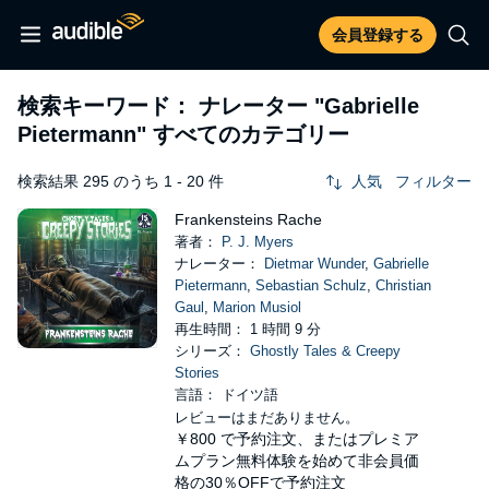
会員登録する
検索キーワード： ナレーター
"Gabrielle
Pietermann"
すべてのカテゴリー
検索結果 295 のうち 1 - 20 件
人気
フィルター
Frankensteins Rache
著者：
P. J. Myers
ナレーター：
Dietmar Wunder
,
Gabrielle
Pietermann
,
Sebastian Schulz
,
Christian
Gaul
,
Marion Musiol
再生時間： 1 時間 9 分
シリーズ：
Ghostly Tales & Creepy
Stories
言語： ドイツ語
レビューはまだありません。
￥800
で予約注文、またはプレミア
ムプラン無料体験を始めて非会員価
格の30％OFFで予約注文