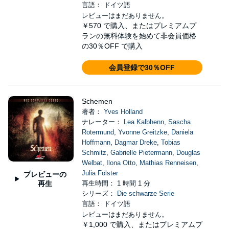
言語： ドイツ語
レビューはまだありません。
￥570
で購入、またはプレミアムプ
ランの無料体験を始めて非会員価格
の30％OFF で購入
会員登録で30％OFF
Schemen
著者：
Yves Holland
ナレーター：
Lea Kalbhenn
,
Sascha
Rotermund
,
Yvonne Greitzke
,
Daniela
Hoffmann
,
Dagmar Dreke
,
Tobias
Schmitz
,
Gabrielle Pietermann
,
Douglas
Welbat
,
Ilona Otto
,
Mathias Renneisen
,
Julia Fölster
プレビューの
再生
再生時間： 1 時間 1 分
シリーズ：
Die schwarze Serie
言語： ドイツ語
レビューはまだありません。
￥1,000
で購入、またはプレミアムプ