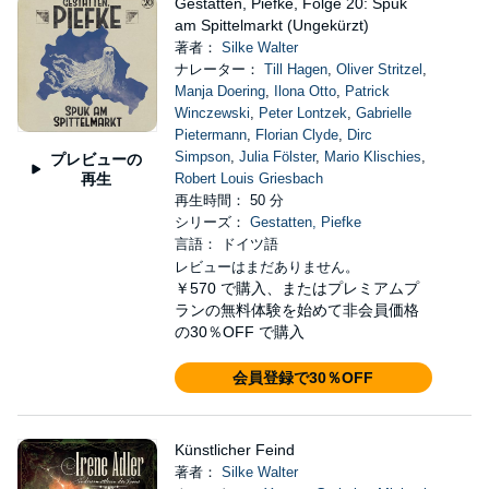
Gestatten, Piefke, Folge 20: Spuk
am Spittelmarkt (Ungekürzt)
著者：
Silke Walter
ナレーター：
Till Hagen
,
Oliver Stritzel
,
Manja Doering
,
Ilona Otto
,
Patrick
Winczewski
,
Peter Lontzek
,
Gabrielle
Pietermann
,
Florian Clyde
,
Dirc
Simpson
,
Julia Fölster
,
Mario Klischies
,
プレビューの
再生
Robert Louis Griesbach
再生時間： 50 分
シリーズ：
Gestatten, Piefke
言語： ドイツ語
レビューはまだありません。
￥570
で購入、またはプレミアムプ
ランの無料体験を始めて非会員価格
の30％OFF で購入
会員登録で30％OFF
Künstlicher Feind
著者：
Silke Walter