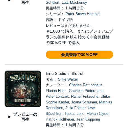
再生
Schülert
,
Lutz Mackensy
再生時間： 1 時間 2 分
シリーズ：
Pater Brown Hörspiel
言語： ドイツ語
レビューはまだありません。
￥1,000
で購入、またはプレミアムプ
ランの無料体験を始めて非会員価格
の30％OFF で購入
会員登録で30％OFF
Eine Studie in Blutrot
著者：
Silke Walter
ナレーター：
Charles Rettinghaus
,
Florian Halm
,
Gabrielle Pietermann
,
Peter Lontzek
,
Rainer Fritzsche
,
Ulrike
Sophie Kapfer
,
Joana Schümer
,
Mathias
Renneisen
,
Julia Fölster
,
Uwe
Büschken
,
Tobias Lelle
,
Florian Clyde
,
プレビューの
再生
Patrick Holtheuer
,
Jean Coppong
再生時間： 1 時間 2 分