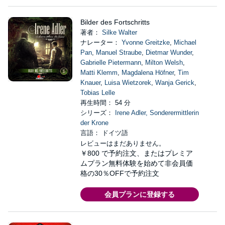
Bilder des Fortschritts
著者：
Silke Walter
ナレーター：
Yvonne Greitzke
,
Michael
Pan
,
Manuel Straube
,
Dietmar Wunder
,
Gabrielle Pietermann
,
Milton Welsh
,
Matti Klemm
,
Magdalena Höfner
,
Tim
Knauer
,
Luisa Wietzorek
,
Wanja Gerick
,
Tobias Lelle
再生時間： 54 分
シリーズ：
Irene Adler, Sonderermittlerin
der Krone
言語： ドイツ語
レビューはまだありません。
￥800
で予約注文、またはプレミア
ムプラン無料体験を始めて非会員価
格の30％OFFで予約注文
会員プランに登録する