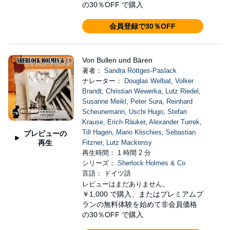
の30％OFF で購入
会員登録で30％OFF
Von Bullen und Bären
著者：
Sandra Röttges-Paslack
ナレーター：
Douglas Welbat
,
Volker
Brandt
,
Christian Wewerka
,
Lutz Riedel
,
Susanne Meikl
,
Peter Sura
,
Reinhard
Scheunemann
,
Uschi Hugo
,
Stefan
Krause
,
Erich Räuker
,
Alexander Turrek
,
Till Hagen
,
Mario Klischies
,
Sebastian
プレビューの
再生
Fitzner
,
Lutz Mackensy
再生時間： 1 時間 2 分
シリーズ：
Sherlock Holmes & Co
言語： ドイツ語
レビューはまだありません。
￥1,000
で購入、またはプレミアムプ
ランの無料体験を始めて非会員価格
の30％OFF で購入