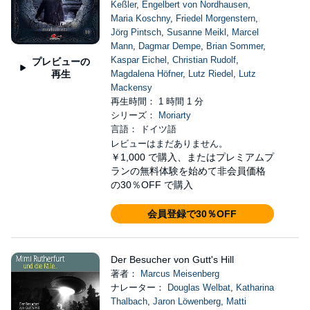
Keßler
,
Engelbert von Nordhausen
,
Maria Koschny
,
Friedel Morgenstern
,
Jörg Pintsch
,
Susanne Meikl
,
Marcel
Mann
,
Dagmar Dempe
,
Brian Sommer
,
Kaspar Eichel
,
Christian Rudolf
,
プレビューの
再生
Magdalena Höfner
,
Lutz Riedel
,
Lutz
Mackensy
再生時間： 1 時間 1 分
シリーズ：
Moriarty
言語： ドイツ語
レビューはまだありません。
￥1,000
で購入、またはプレミアムプ
ランの無料体験を始めて非会員価格
の30％OFF で購入
会員登録で30％OFF
Der Besucher von Gutt's Hill
著者：
Marcus Meisenberg
ナレーター：
Douglas Welbat
,
Katharina
Thalbach
,
Jaron Löwenberg
,
Matti