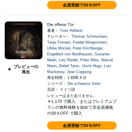
会員登録で30％OFF
Die offene Tür
著者：
Yves Holland
ナレーター：
Thomas Schmuckert
,
Tanja Fornaro
,
Friedel Morgenstern
,
Ulrike Möckel
,
Peter Kirchberger
,
Engelbert von Nordhausen
,
Susanne
Meikl
,
Lutz Riedel
,
Peter Weis
,
Marcel
Mann
,
Detlef Tams
,
Uschi Hugo
,
Lutz
プレビューの
再生
Mackensy
,
Jean Coppong
再生時間： 1 時間 4 分
シリーズ：
Die schwarze Serie
言語： ドイツ語
レビューはまだありません。
￥1,170
で購入、またはプレミアムプ
ランの無料体験を始めて非会員価格
の30％OFF で購入
会員登録で30％OFF