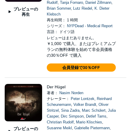
Rudolf
,
Tanja Fornaro
,
Daniel Zillmann
,
Brian Sommer
,
Lutz Riedel
,
K. Dieter
プレビューの
再生
Klebsch
再生時間： 1 時間
シリーズ：
NYPDead - Medical Report
言語： ドイツ語
レビューはまだありません。
￥1,000
で購入、またはプレミアムプ
ランの無料体験を始めて非会員価格
の30％OFF で購入
会員登録で30％OFF
Der Hügel
著者：
Nasim Norden
ナレーター：
Peter Lontzek
,
Reinhard
Scheunemann
,
Volker Brandt
,
Oliver
Stritzel
,
Sina Zadra
,
Marc Schülert
,
Julia
Casper
,
Dirc Simpson
,
Detlef Tams
,
Christian Rudolf
,
Mario Klischies
,
Susanne Meikl
,
Gabrielle Pietermann
,
プレビューの