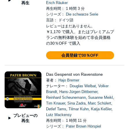
再生
Erich Räuker
再生時間： 1 時間 3 分
シリーズ：
Die schwarze Serie
言語： ドイツ語
レビューはまだありません。
￥1,170
で購入、またはプレミアムプ
ランの無料体験を始めて非会員価格
の30％OFF で購入
会員登録で30％OFF
Das Gespenst von Ravenstone
著者：
Hajo Bremer
ナレーター：
Douglas Welbat
,
Volker
Brandt
,
Hans-Jürgen Dittberner
,
Reinhard Scheunemann
,
Susanne Meikl
,
Tim Knauer
,
Sina Zadra
,
Marc Schülert
,
Detlef Tams
,
Tilmar Kuhn
,
Katja Keßler
,
Lutz Mackensy
プレビューの
再生
再生時間： 1 時間 11 分
シリーズ：
Pater Brown Hörspiel