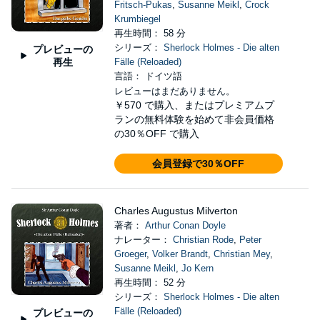
Fritsch-Pukas
,
Susanne Meikl
,
Crock
Krumbiegel
再生時間： 58 分
シリーズ：
Sherlock Holmes - Die alten
プレビューの
再生
Fälle (Reloaded)
言語： ドイツ語
レビューはまだありません。
￥570
で購入、またはプレミアムプ
ランの無料体験を始めて非会員価格
の30％OFF で購入
会員登録で30％OFF
Charles Augustus Milverton
著者：
Arthur Conan Doyle
ナレーター：
Christian Rode
,
Peter
Groeger
,
Volker Brandt
,
Christian Mey
,
Susanne Meikl
,
Jo Kern
再生時間： 52 分
シリーズ：
Sherlock Holmes - Die alten
Fälle (Reloaded)
プレビューの