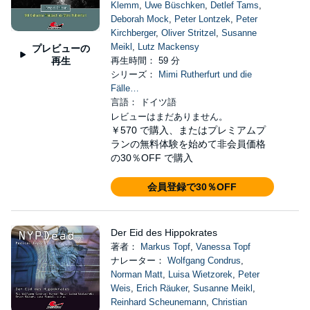
Klemm
,
Uwe Büschken
,
Detlef Tams
,
Deborah Mock
,
Peter Lontzek
,
Peter
Kirchberger
,
Oliver Stritzel
,
Susanne
Meikl
,
Lutz Mackensy
プレビューの
再生
再生時間： 59 分
シリーズ：
Mimi Rutherfurt und die
Fälle…
言語： ドイツ語
レビューはまだありません。
￥570
で購入、またはプレミアムプ
ランの無料体験を始めて非会員価格
の30％OFF で購入
会員登録で30％OFF
Der Eid des Hippokrates
著者：
Markus Topf
,
Vanessa Topf
ナレーター：
Wolfgang Condrus
,
Norman Matt
,
Luisa Wietzorek
,
Peter
Weis
,
Erich Räuker
,
Susanne Meikl
,
Reinhard Scheunemann
,
Christian