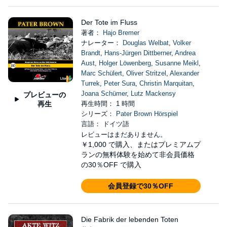
Der Tote im Fluss
著者：
Hajo Bremer
ナレーター：
Douglas Welbat
,
Volker
Brandt
,
Hans-Jürgen Dittberner
,
Andrea
Aust
,
Holger Löwenberg
,
Susanne Meikl
,
Marc Schülert
,
Oliver Stritzel
,
Alexander
Turrek
,
Peter Sura
,
Christin Marquitan
,
Joana Schümer
,
Lutz Mackensy
プレビューの
再生
再生時間： 1 時間
シリーズ：
Pater Brown Hörspiel
言語： ドイツ語
レビューはまだありません。
￥1,000
で購入、またはプレミアムプ
ランの無料体験を始めて非会員価格
の30％OFF で購入
会員登録で30％OFF
Die Fabrik der lebenden Toten