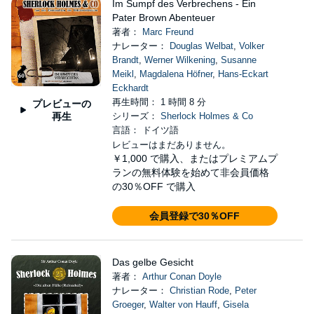
Im Sumpf des Verbrechens - Ein
Pater Brown Abenteuer
著者：
Marc Freund
ナレーター：
Douglas Welbat
,
Volker
Brandt
,
Werner Wilkening
,
Susanne
Meikl
,
Magdalena Höfner
,
Hans-Eckart
Eckhardt
再生時間： 1 時間 8 分
プレビューの
再生
シリーズ：
Sherlock Holmes & Co
言語： ドイツ語
レビューはまだありません。
￥1,000
で購入、またはプレミアムプ
ランの無料体験を始めて非会員価格
の30％OFF で購入
会員登録で30％OFF
Das gelbe Gesicht
著者：
Arthur Conan Doyle
ナレーター：
Christian Rode
,
Peter
Groeger
,
Walter von Hauff
,
Gisela