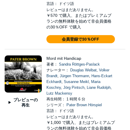
言語： ドイツ語
レビューはまだありません。
￥570
で購入、またはプレミアムプ
ランの無料体験を始めて非会員価格
の30％OFF で購入
会員登録で30％OFF
Mord mit Handicap
著者：
Sandra Röttges-Paslack
ナレーター：
Douglas Welbat
,
Volker
Brandt
,
Jürgen Thormann
,
Hans-Eckart
Eckhardt
,
Susanne Meikl
,
Maria
Koschny
,
Jörg Pintsch
,
Liane Rudolph
,
Lutz Mackensy
再生時間： 1 時間 6 分
プレビューの
再生
シリーズ：
Pater Brown Hörspiel
言語： ドイツ語
レビューはまだありません。
￥1,000
で購入、またはプレミアムプ
ランの無料体験を始めて非会員価格