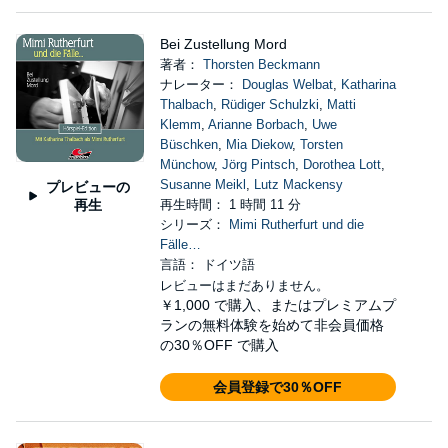
Bei Zustellung Mord
著者：
Thorsten Beckmann
ナレーター：
Douglas Welbat
,
Katharina
Thalbach
,
Rüdiger Schulzki
,
Matti
Klemm
,
Arianne Borbach
,
Uwe
Büschken
,
Mia Diekow
,
Torsten
Münchow
,
Jörg Pintsch
,
Dorothea Lott
,
Susanne Meikl
,
Lutz Mackensy
プレビューの
再生
再生時間： 1 時間 11 分
シリーズ：
Mimi Rutherfurt und die
Fälle…
言語： ドイツ語
レビューはまだありません。
￥1,000
で購入、またはプレミアムプ
ランの無料体験を始めて非会員価格
の30％OFF で購入
会員登録で30％OFF