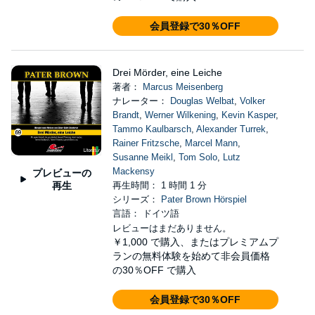
会員登録で30％OFF
Drei Mörder, eine Leiche
著者：
Marcus Meisenberg
ナレーター：
Douglas Welbat
,
Volker
Brandt
,
Werner Wilkening
,
Kevin Kasper
,
Tammo Kaulbarsch
,
Alexander Turrek
,
Rainer Fritzsche
,
Marcel Mann
,
Susanne Meikl
,
Tom Solo
,
Lutz
Mackensy
プレビューの
再生
再生時間： 1 時間 1 分
シリーズ：
Pater Brown Hörspiel
言語： ドイツ語
レビューはまだありません。
￥1,000
で購入、またはプレミアムプ
ランの無料体験を始めて非会員価格
の30％OFF で購入
会員登録で30％OFF