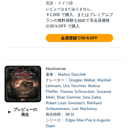
言語： ドイツ語
レビューはまだありません。
￥1,000
で購入、またはプレミアムプ
ランの無料体験を始めて非会員価格
の30％OFF で購入
会員登録で30％OFF
Hochverrat
著者：
Markus Duschek
ナレーター：
Douglas Welbat
,
Manfred
Lehmann
,
Uve Teschner
,
Markus
Pfeiffer
,
Thomas Schmuckert
,
Susanne
Meikl
,
Brian Sommer
,
Sina Zadra
,
Robert Louis Griesbach
,
Reinhard
Scheunemann
,
Lutz Mackensy
プレビューの
再生
再生時間： 59 分
シリーズ：
Edgar Allan Poe & Auguste
Dupin