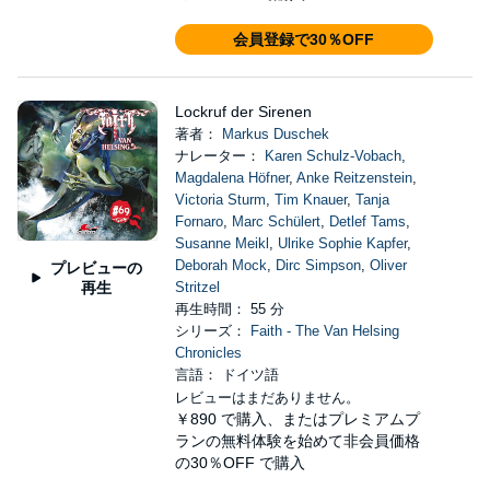
会員登録で30％OFF
Lockruf der Sirenen
著者：
Markus Duschek
ナレーター：
Karen Schulz-Vobach
,
Magdalena Höfner
,
Anke Reitzenstein
,
Victoria Sturm
,
Tim Knauer
,
Tanja
Fornaro
,
Marc Schülert
,
Detlef Tams
,
Susanne Meikl
,
Ulrike Sophie Kapfer
,
Deborah Mock
,
Dirc Simpson
,
Oliver
プレビューの
再生
Stritzel
再生時間： 55 分
シリーズ：
Faith - The Van Helsing
Chronicles
言語： ドイツ語
レビューはまだありません。
￥890
で購入、またはプレミアムプ
ランの無料体験を始めて非会員価格
の30％OFF で購入