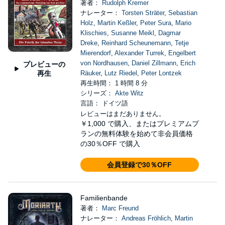
著者：
Rudolph Kremer
ナレーター：
Torsten Sträter
,
Sebastian
Holz
,
Martin Keßler
,
Peter Sura
,
Mario
Klischies
,
Susanne Meikl
,
Dagmar
Dreke
,
Reinhard Scheunemann
,
Tetje
Mierendorf
,
Alexander Turrek
,
Engelbert
von Nordhausen
,
Daniel Zillmann
,
Erich
プレビューの
再生
Räuker
,
Lutz Riedel
,
Peter Lontzek
再生時間： 1 時間 8 分
シリーズ：
Akte Witz
言語： ドイツ語
レビューはまだありません。
￥1,000
で購入、またはプレミアムプ
ランの無料体験を始めて非会員価格
の30％OFF で購入
会員登録で30％OFF
Familienbande
著者：
Marc Freund
ナレーター：
Andreas Fröhlich
,
Martin