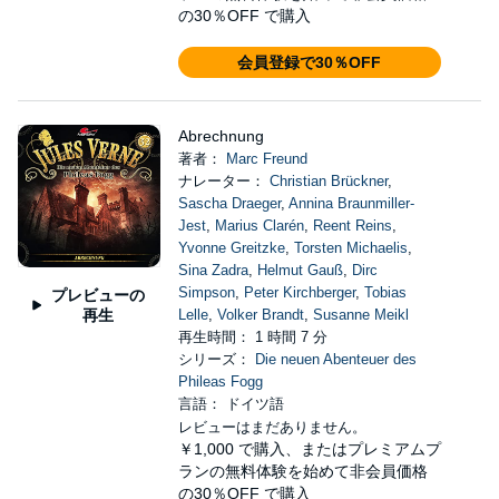
の30％OFF で購入
会員登録で30％OFF
Abrechnung
著者：
Marc Freund
ナレーター：
Christian Brückner
,
Sascha Draeger
,
Annina Braunmiller-
Jest
,
Marius Clarén
,
Reent Reins
,
Yvonne Greitzke
,
Torsten Michaelis
,
Sina Zadra
,
Helmut Gauß
,
Dirc
Simpson
,
Peter Kirchberger
,
Tobias
プレビューの
再生
Lelle
,
Volker Brandt
,
Susanne Meikl
再生時間： 1 時間 7 分
シリーズ：
Die neuen Abenteuer des
Phileas Fogg
言語： ドイツ語
レビューはまだありません。
￥1,000
で購入、またはプレミアムプ
ランの無料体験を始めて非会員価格
の30％OFF で購入