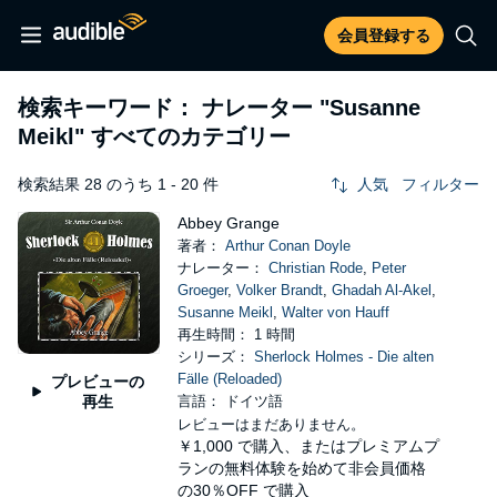
会員登録する
検索キーワード： ナレーター
"Susanne
Meikl"
すべてのカテゴリー
検索結果 28 のうち 1 - 20 件
人気
フィルター
Abbey Grange
著者：
Arthur Conan Doyle
ナレーター：
Christian Rode
,
Peter
Groeger
,
Volker Brandt
,
Ghadah Al-Akel
,
Susanne Meikl
,
Walter von Hauff
再生時間： 1 時間
シリーズ：
Sherlock Holmes - Die alten
Fälle (Reloaded)
プレビューの
再生
言語： ドイツ語
レビューはまだありません。
￥1,000
で購入、またはプレミアムプ
ランの無料体験を始めて非会員価格
の30％OFF で購入