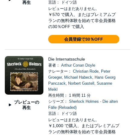
再生
言語： ドイツ語
レビューはまだありません。
￥570
で購入、またはプレミアムプ
ランの無料体験を始めて非会員価格
の30％OFF で購入
会員登録で30％OFF
Die Internatsschule
著者：
Arthur Conan Doyle
ナレーター：
Christian Rode
,
Peter
Groeger
,
Michael Habeck
,
Hans Georg
Panczack
,
Norbert Gastell
,
Susanne
Meikl
再生時間： 1 時間 11 分
シリーズ：
Sherlock Holmes - Die alten
プレビューの
再生
Fälle (Reloaded)
言語： ドイツ語
レビューはまだありません。
￥1,000
で購入、またはプレミアムプ
ランの無料体験を始めて非会員価格