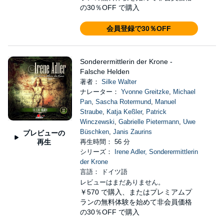
の30％OFF で購入
会員登録で30％OFF
Sonderermittlerin der Krone -
Falsche Helden
著者：
Silke Walter
ナレーター：
Yvonne Greitzke
,
Michael
Pan
,
Sascha Rotermund
,
Manuel
Straube
,
Katja Keßler
,
Patrick
Winczewski
,
Gabrielle Pietermann
,
Uwe
Büschken
,
Janis Zaurins
プレビューの
再生
再生時間： 56 分
シリーズ：
Irene Adler, Sonderermittlerin
der Krone
言語： ドイツ語
レビューはまだありません。
￥570
で購入、またはプレミアムプ
ランの無料体験を始めて非会員価格
の30％OFF で購入