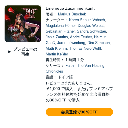
Eine neue Zusammenkunft
著者：
Markus Duschek
ナレーター：
Karen Schulz-Vobach
,
Magdalena Höfner
,
Douglas Welbat
,
Sebastian Fitzner
,
Sandra Schwittau
,
Janis Zaurins
,
André Teuber
,
Helmut
Gauß
,
Jaron Löwenberg
,
Dirc Simpson
,
Matti Klemm
,
Thomas Nero Wolff
,
プレビューの
再生
Martin Keßler
再生時間： 1 時間 1 分
シリーズ：
Faith - The Van Helsing
Chronicles
言語： ドイツ語
レビューはまだありません。
￥1,000
で購入、またはプレミアムプ
ランの無料体験を始めて非会員価格
の30％OFF で購入
会員登録で30％OFF