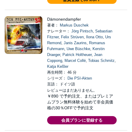
Dämonendampfer
著者：
Markus Duschek
ナレーター：
Jörg Pintsch
,
Sebastian
Fitzner
,
Felix Strüven
,
Ilona Otto
,
Urs
Remond
,
Janis Zaurins
,
Romanus
Fuhrmann
,
Uwe Büschke
,
Kerstin
Draeger
,
Patrick Holtheuer
,
Jean
Coppong
,
Marcel Collé
,
Tobias Schmitz
,
Katja Keßler
再生時間： 46 分
シリーズ：
Die PSI-Akten
言語： ドイツ語
レビューはまだありません。
￥890
で予約注文、またはプレミア
ムプラン無料体験を始めて非会員価
格の30％OFFで予約注文
会員プランに登録する