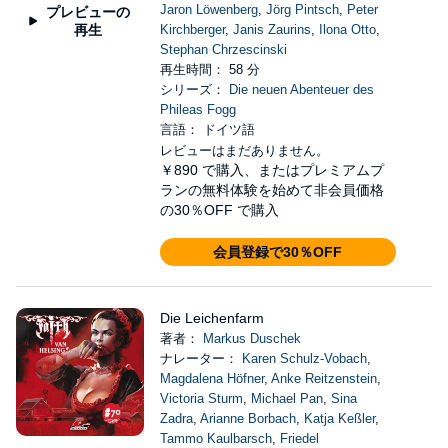
Jaron Löwenberg
,
Jörg Pintsch
,
Peter
プレビューの
再生
Kirchberger
,
Janis Zaurins
,
Ilona Otto
,
Stephan Chrzescinski
再生時間： 58 分
シリーズ：
Die neuen Abenteuer des
Phileas Fogg
言語： ドイツ語
レビューはまだありません。
￥890
で購入、またはプレミアムプ
ランの無料体験を始めて非会員価格
の30％OFF で購入
会員登録で30％OFF
Die Leichenfarm
著者：
Markus Duschek
ナレーター：
Karen Schulz-Vobach
,
Magdalena Höfner
,
Anke Reitzenstein
,
Victoria Sturm
,
Michael Pan
,
Sina
Zadra
,
Arianne Borbach
,
Katja Keßler
,
Tammo Kaulbarsch
,
Friedel