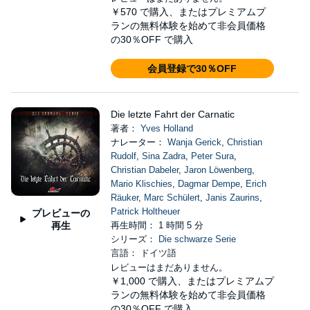
￥570
で購入、またはプレミアムプ
ランの無料体験を始めて非会員価格
の30％OFF で購入
会員登録で30％OFF
Die letzte Fahrt der Carnatic
著者：
Yves Holland
ナレーター：
Wanja Gerick
,
Christian
Rudolf
,
Sina Zadra
,
Peter Sura
,
Christian Dabeler
,
Jaron Löwenberg
,
Mario Klischies
,
Dagmar Dempe
,
Erich
Räuker
,
Marc Schülert
,
Janis Zaurins
,
Patrick Holtheuer
プレビューの
再生
再生時間： 1 時間 5 分
シリーズ：
Die schwarze Serie
言語： ドイツ語
レビューはまだありません。
￥1,000
で購入、またはプレミアムプ
ランの無料体験を始めて非会員価格
の30％OFF で購入