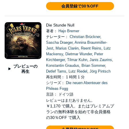
会員登録で30％OFF
Die Stunde Null
著者：
Hajo Bremer
ナレーター：
Christian Brückner
,
Sascha Draeger
,
Annina Braunmiller-
Jest
,
Marius Clarén
,
Reent Reins
,
Lutz
Mackensy
,
Dietmar Wunder
,
Peter
Kirchberger
,
Tilmar Kuhn
,
Janis Zaurins
,
Konstantin Graudus
,
Brian Sommer
,
プレビューの
再生
Detlef Tams
,
Lutz Riedel
,
Jörg Pintsch
再生時間： 1 時間 1 分
シリーズ：
Die neuen Abenteuer des
Phileas Fogg
言語： ドイツ語
レビューはまだありません。
￥1,170
で購入、またはプレミアムプ
ランの無料体験を始めて非会員価格
の30％OFF で購入