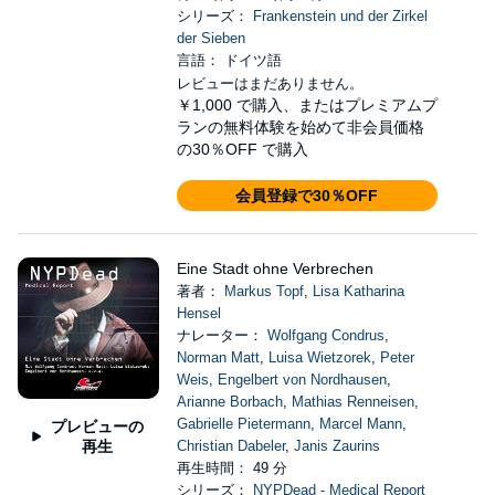
シリーズ：
Frankenstein und der Zirkel
der Sieben
言語： ドイツ語
レビューはまだありません。
￥1,000
で購入、またはプレミアムプ
ランの無料体験を始めて非会員価格
の30％OFF で購入
会員登録で30％OFF
Eine Stadt ohne Verbrechen
著者：
Markus Topf
,
Lisa Katharina
Hensel
ナレーター：
Wolfgang Condrus
,
Norman Matt
,
Luisa Wietzorek
,
Peter
Weis
,
Engelbert von Nordhausen
,
Arianne Borbach
,
Mathias Renneisen
,
Gabrielle Pietermann
,
Marcel Mann
,
プレビューの
再生
Christian Dabeler
,
Janis Zaurins
再生時間： 49 分
シリーズ：
NYPDead - Medical Report