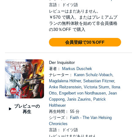
言語： ドイツ語
レビューはまだありません。
￥570
で購入、またはプレミアムプ
ランの無料体験を始めて非会員価格
の30％OFF で購入
会員登録で30％OFF
Der Inquisitor
著者：
Markus Duschek
ナレーター：
Karen Schulz-Vobach
,
Magdalena Höfner
,
Sebastian Fitzner
,
Anke Reitzenstein
,
Victoria Sturm
,
Ilona
Otto
,
Engelbert von Nordhausen
,
Jean
Coppong
,
Janis Zaurins
,
Patrick
Holtheuer
プレビューの
再生
再生時間： 55 分
シリーズ：
Faith - The Van Helsing
Chronicles
言語： ドイツ語
レビューはまだありません。