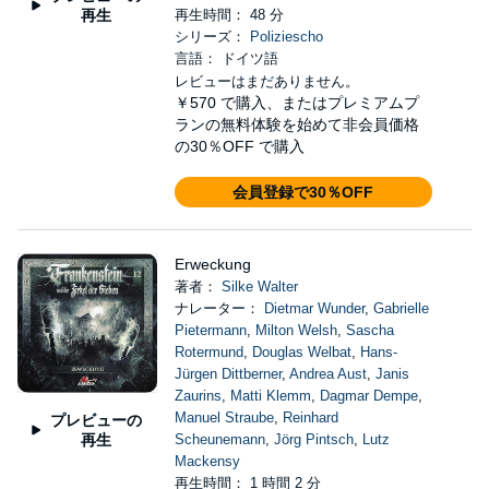
再生
再生時間： 48 分
シリーズ：
Poliziescho
言語： ドイツ語
レビューはまだありません。
￥570
で購入、またはプレミアムプ
ランの無料体験を始めて非会員価格
の30％OFF で購入
会員登録で30％OFF
Erweckung
著者：
Silke Walter
ナレーター：
Dietmar Wunder
,
Gabrielle
Pietermann
,
Milton Welsh
,
Sascha
Rotermund
,
Douglas Welbat
,
Hans-
Jürgen Dittberner
,
Andrea Aust
,
Janis
Zaurins
,
Matti Klemm
,
Dagmar Dempe
,
Manuel Straube
,
Reinhard
プレビューの
再生
Scheunemann
,
Jörg Pintsch
,
Lutz
Mackensy
再生時間： 1 時間 2 分