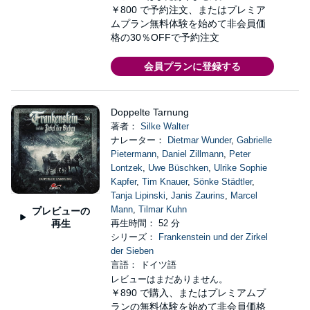
￥800
で予約注文、またはプレミア
ムプラン無料体験を始めて非会員価
格の30％OFFで予約注文
会員プランに登録する
Doppelte Tarnung
著者：
Silke Walter
ナレーター：
Dietmar Wunder
,
Gabrielle
Pietermann
,
Daniel Zillmann
,
Peter
Lontzek
,
Uwe Büschken
,
Ulrike Sophie
Kapfer
,
Tim Knauer
,
Sönke Städtler
,
Tanja Lipinski
,
Janis Zaurins
,
Marcel
Mann
,
Tilmar Kuhn
プレビューの
再生
再生時間： 52 分
シリーズ：
Frankenstein und der Zirkel
der Sieben
言語： ドイツ語
レビューはまだありません。
￥890
で購入、またはプレミアムプ
ランの無料体験を始めて非会員価格