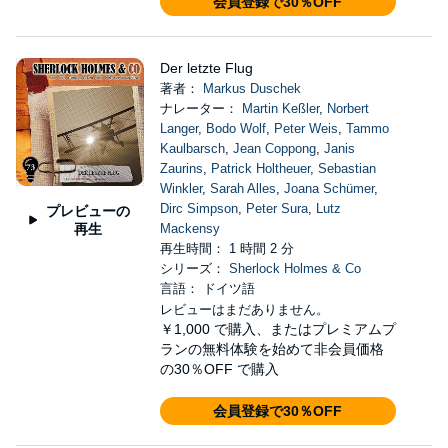
会員登録で30％OFF
Der letzte Flug
著者：
Markus Duschek
ナレーター：
Martin Keßler
,
Norbert
Langer
,
Bodo Wolf
,
Peter Weis
,
Tammo
Kaulbarsch
,
Jean Coppong
,
Janis
Zaurins
,
Patrick Holtheuer
,
Sebastian
Winkler
,
Sarah Alles
,
Joana Schümer
,
Dirc Simpson
,
Peter Sura
,
Lutz
プレビューの
再生
Mackensy
再生時間： 1 時間 2 分
シリーズ：
Sherlock Holmes & Co
言語： ドイツ語
レビューはまだありません。
￥1,000
で購入、またはプレミアムプ
ランの無料体験を始めて非会員価格
の30％OFF で購入
会員登録で30％OFF