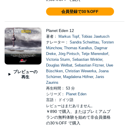
会員登録で30％OFF
Planet Eden 12
著者：
Markus Topf
,
Tobias Jawtusch
ナレーター：
Sandra Schwittau
,
Torsten
Münchow
,
Thomas Karallus
,
Dagmar
Dreke
,
Jörg Pintsch
,
Tetje Mierendorf
,
Victoria Sturm
,
Sebastian Winkler
,
Douglas Welbat
,
Sebastian Fitzner
,
Uwe
Büschken
,
Christian Wewerka
,
Joana
プレビューの
再生
Schümer
,
Magdalena Höfner
,
Janis
Zaurins
再生時間： 53 分
シリーズ：
Planet Eden
言語： ドイツ語
レビューはまだありません。
￥890
で購入、またはプレミアムプ
ランの無料体験を始めて非会員価格
の30％OFF で購入