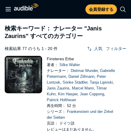
会員登録する
検索キーワード： ナレーター
"Janis
Zaurins"
すべてのカテゴリー
検索結果 77 のうち 1 - 20 件
人気
フィルター
Finsteres Erbe
著者：
Silke Walter
ナレーター：
Dietmar Wunder
,
Gabrielle
Pietermann
,
Daniel Zillmann
,
Peter
Lontzek
,
Sönke Städtler
,
Tanja Lipinski
,
Janis Zaurins
,
Marcel Mann
,
Tilmar
Kuhn
,
Kim Hasper
,
Jean Coppong
,
Patrick Holtheuer
再生時間： 52 分
シリーズ：
Frankenstein und der Zirkel
der Sieben
言語： ドイツ語
レビューはまだありません。