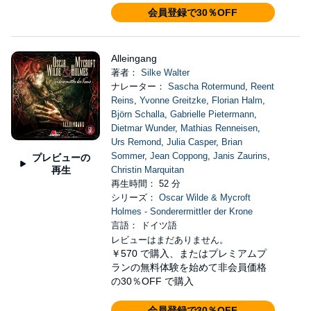
会員登録で30％OFF
Alleingang
著者：
Silke Walter
ナレーター：
Sascha Rotermund
,
Reent
Reins
,
Yvonne Greitzke
,
Florian Halm
,
Björn Schalla
,
Gabrielle Pietermann
,
Dietmar Wunder
,
Mathias Renneisen
,
Urs Remond
,
Julia Casper
,
Brian
Sommer
,
Jean Coppong
,
Janis Zaurins
,
プレビューの
再生
Christin Marquitan
再生時間： 52 分
シリーズ：
Oscar Wilde & Mycroft
Holmes - Sonderermittler der Krone
言語： ドイツ語
レビューはまだありません。
￥570
で購入、またはプレミアムプ
ランの無料体験を始めて非会員価格
の30％OFF で購入
会員登録で30％OFF