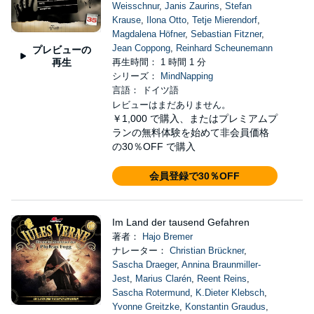
Weisschnur
,
Janis Zaurins
,
Stefan
Krause
,
Ilona Otto
,
Tetje Mierendorf
,
Magdalena Höfner
,
Sebastian Fitzner
,
Jean Coppong
,
Reinhard Scheunemann
プレビューの
再生
再生時間： 1 時間 1 分
シリーズ：
MindNapping
言語： ドイツ語
レビューはまだありません。
￥1,000
で購入、またはプレミアムプ
ランの無料体験を始めて非会員価格
の30％OFF で購入
会員登録で30％OFF
Im Land der tausend Gefahren
著者：
Hajo Bremer
ナレーター：
Christian Brückner
,
Sascha Draeger
,
Annina Braunmiller-
Jest
,
Marius Clarén
,
Reent Reins
,
Sascha Rotermund
,
K.Dieter Klebsch
,
Yvonne Greitzke
,
Konstantin Graudus
,