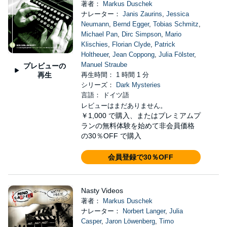
著者：
Markus Duschek
ナレーター：
Janis Zaurins
,
Jessica
Neumann
,
Bernd Egger
,
Tobias Schmitz
,
Michael Pan
,
Dirc Simpson
,
Mario
Klischies
,
Florian Clyde
,
Patrick
Holtheuer
,
Jean Coppong
,
Julia Fölster
,
Manuel Straube
プレビューの
再生
再生時間： 1 時間 1 分
シリーズ：
Dark Mysteries
言語： ドイツ語
レビューはまだありません。
￥1,000
で購入、またはプレミアムプ
ランの無料体験を始めて非会員価格
の30％OFF で購入
会員登録で30％OFF
Nasty Videos
著者：
Markus Duschek
ナレーター：
Norbert Langer
,
Julia
Casper
,
Jaron Löwenberg
,
Timo