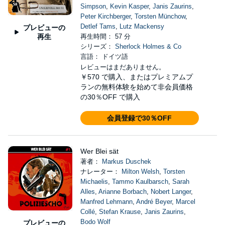
Simpson
,
Kevin Kasper
,
Janis Zaurins
,
Peter Kirchberger
,
Torsten Münchow
,
Detlef Tams
,
Lutz Mackensy
プレビューの
再生
再生時間： 57 分
シリーズ：
Sherlock Holmes & Co
言語： ドイツ語
レビューはまだありません。
￥570
で購入、またはプレミアムプ
ランの無料体験を始めて非会員価格
の30％OFF で購入
会員登録で30％OFF
Wer Blei sät
著者：
Markus Duschek
ナレーター：
Milton Welsh
,
Torsten
Michaelis
,
Tammo Kaulbarsch
,
Sarah
Alles
,
Arianne Borbach
,
Nobert Langer
,
Manfred Lehmann
,
André Beyer
,
Marcel
Collé
,
Stefan Krause
,
Janis Zaurins
,
Bodo Wolf
プレビューの