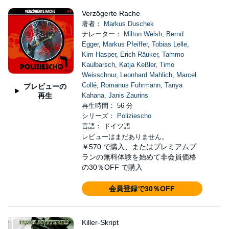
Verzögerte Rache
著者：
Markus Duschek
ナレーター：
Milton Welsh
,
Bernd
Egger
,
Markus Pfeiffer
,
Tobias Lelle
,
Kim Hasper
,
Erich Räuker
,
Tammo
Kaulbarsch
,
Katja Keßler
,
Timo
Weisschnur
,
Leonhard Mahlich
,
Marcel
Collé
,
Romanus Fuhrmann
,
Tanya
プレビューの
再生
Kahana
,
Janis Zaurins
再生時間： 56 分
シリーズ：
Poliziescho
言語： ドイツ語
レビューはまだありません。
￥570
で購入、またはプレミアムプ
ランの無料体験を始めて非会員価格
の30％OFF で購入
会員登録で30％OFF
Killer-Skript