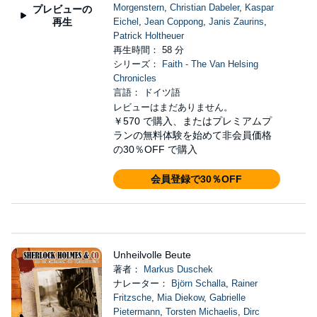
Morgenstern
,
Christian Dabeler
,
Kaspar
プレビューの
再生
Eichel
,
Jean Coppong
,
Janis Zaurins
,
Patrick Holtheuer
再生時間： 58 分
シリーズ：
Faith - The Van Helsing
Chronicles
言語： ドイツ語
レビューはまだありません。
￥570
で購入、またはプレミアムプ
ランの無料体験を始めて非会員価格
の30％OFF で購入
会員登録で30％OFF
Unheilvolle Beute
著者：
Markus Duschek
ナレーター：
Björn Schalla
,
Rainer
Fritzsche
,
Mia Diekow
,
Gabrielle
Pietermann
,
Torsten Michaelis
,
Dirc