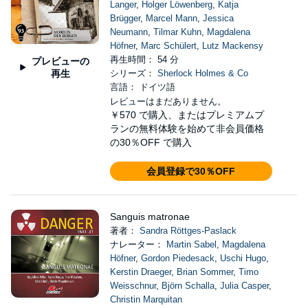
Langer
,
Holger Löwenberg
,
Katja
Brügger
,
Marcel Mann
,
Jessica
Neumann
,
Tilmar Kuhn
,
Magdalena
Höfner
,
Marc Schülert
,
Lutz Mackensy
再生時間： 54 分
プレビューの
再生
シリーズ：
Sherlock Holmes & Co
言語： ドイツ語
レビューはまだありません。
￥570
で購入、またはプレミアムプ
ランの無料体験を始めて非会員価格
の30％OFF で購入
会員登録で30％OFF
Sanguis matronae
著者：
Sandra Röttges-Paslack
ナレーター：
Martin Sabel
,
Magdalena
Höfner
,
Gordon Piedesack
,
Uschi Hugo
,
Kerstin Draeger
,
Brian Sommer
,
Timo
Weisschnur
,
Björn Schalla
,
Julia Casper
,
Christin Marquitan