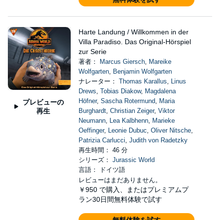
Harte Landung / Willkommen in der
Villa Paradiso. Das Original-Hörspiel
zur Serie
著者：
Marcus Giersch
,
Mareike
Wolfgarten
,
Benjamin Wolfgarten
ナレーター：
Thomas Karallus
,
Linus
Drews
,
Tobias Diakow
,
Magdalena
Höfner
,
Sascha Rotermund
,
Maria
プレビューの
再生
Burghardt
,
Christian Zeiger
,
Viktor
Neumann
,
Lea Kalbhenn
,
Marieke
Oeffinger
,
Leonie Dubuc
,
Oliver Nitsche
,
Patrizia Carlucci
,
Judith von Radetzky
再生時間： 46 分
シリーズ：
Jurassic World
言語： ドイツ語
レビューはまだありません。
￥950
で購入、またはプレミアムプ
ラン30日間無料体験で試す