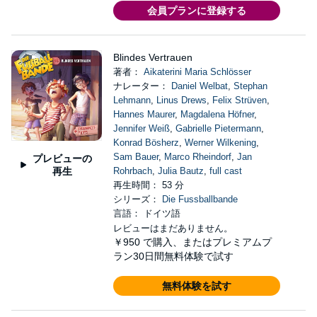
会員プランに登録する
Blindes Vertrauen
著者：
Aikaterini Maria Schlösser
ナレーター：
Daniel Welbat
,
Stephan
Lehmann
,
Linus Drews
,
Felix Strüven
,
Hannes Maurer
,
Magdalena Höfner
,
Jennifer Weiß
,
Gabrielle Pietermann
,
Konrad Bösherz
,
Werner Wilkening
,
Sam Bauer
,
Marco Rheindorf
,
Jan
プレビューの
再生
Rohrbach
,
Julia Bautz
,
full cast
再生時間： 53 分
シリーズ：
Die Fussballbande
言語： ドイツ語
レビューはまだありません。
￥950
で購入、またはプレミアムプ
ラン30日間無料体験で試す
無料体験を試す