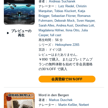
著者：
Andreas Suchanek
ナレーター：
Lutz Riedel
,
Christin
Marquitan
,
Tobias Kluckert
,
Katja
Brügger
,
Sebastian Fitzner
,
Romanus
Fuhrmann
,
Deborah Mock
,
Sven Hasper
,
Sarah Alles
,
Andrea Aust
,
Dorothea Lott
,
Magdalena Höfner
,
Ilona Otto
,
Julia
プレビューの
再生
Casper
,
full cast
再生時間： 56 分
シリーズ：
Heliosphere 2265
言語： ドイツ語
レビューはまだありません。
￥890
で購入、またはプレミアムプ
ランの無料体験を始めて非会員価格
の30％OFF で購入
会員登録で30％OFF
Mord in den Bergen
著者：
Markus Duschek
ナレーター：
Martin Keßler
,
Norbert