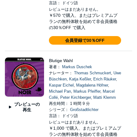
言語： ドイツ語
レビューはまだありません。
￥570
で購入、またはプレミアムプ
ランの無料体験を始めて非会員価格
の30％OFF で購入
会員登録で30％OFF
Blutige Wahl
著者：
Markus Duschek
ナレーター：
Thomas Schmuckert
,
Uwe
Büschken
,
Katja Keßler
,
Erich Räuker
,
Kaspar Eichel
,
Magdalena Höfner
,
Michael Pan
,
Markus Pfeiffer
,
Marcel
Collé
,
Peter Kirchberger
,
Matti Klemm
再生時間： 1 時間 9 分
プレビューの
再生
シリーズ：
Großstadtlichter
言語： ドイツ語
レビューはまだありません。
￥1,000
で購入、またはプレミアムプ
ランの無料体験を始めて非会員価格