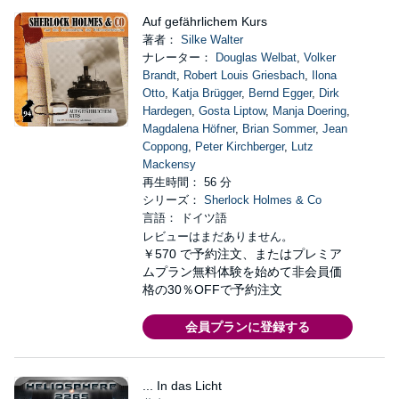
Auf gefährlichem Kurs
著者：
Silke Walter
ナレーター：
Douglas Welbat
,
Volker
Brandt
,
Robert Louis Griesbach
,
Ilona
Otto
,
Katja Brügger
,
Bernd Egger
,
Dirk
Hardegen
,
Gosta Liptow
,
Manja Doering
,
Magdalena Höfner
,
Brian Sommer
,
Jean
Coppong
,
Peter Kirchberger
,
Lutz
Mackensy
再生時間： 56 分
シリーズ：
Sherlock Holmes & Co
言語： ドイツ語
レビューはまだありません。
￥570
で予約注文、またはプレミア
ムプラン無料体験を始めて非会員価
格の30％OFFで予約注文
会員プランに登録する
... In das Licht