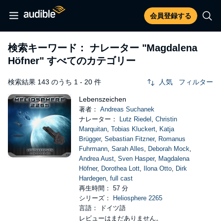
会員登録する
検索キーワード： ナレーター
"Magdalena
Höfner"
すべてのカテゴリー
検索結果 143 のうち 1 - 20 件
人気
フィルター
Lebenszeichen
著者：
Andreas Suchanek
ナレーター：
Lutz Riedel
,
Christin
Marquitan
,
Tobias Kluckert
,
Katja
Brügger
,
Sebastian Fitzner
,
Romanus
Fuhrmann
,
Sarah Alles
,
Deborah Mock
,
Andrea Aust
,
Sven Hasper
,
Magdalena
Höfner
,
Dorothea Lott
,
Ilona Otto
,
Dirk
Hardegen
,
full cast
再生時間： 57 分
シリーズ：
Heliosphere 2265
言語： ドイツ語
レビューはまだありません。