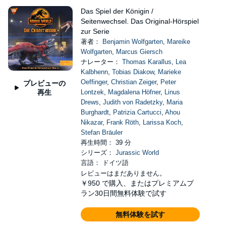
Das Spiel der Königin /
Seitenwechsel. Das Original-Hörspiel
zur Serie
著者：
Benjamin Wolfgarten
,
Mareike
Wolfgarten
,
Marcus Giersch
ナレーター：
Thomas Karallus
,
Lea
Kalbhenn
,
Tobias Diakow
,
Marieke
Oeffinger
,
Christian Zeiger
,
Peter
プレビューの
再生
Lontzek
,
Magdalena Höfner
,
Linus
Drews
,
Judith von Radetzky
,
Maria
Burghardt
,
Patrizia Cartucci
,
Ahou
Nikazar
,
Frank Röth
,
Larissa Koch
,
Stefan Bräuler
再生時間： 39 分
シリーズ：
Jurassic World
言語： ドイツ語
レビューはまだありません。
￥950
で購入、またはプレミアムプ
ラン30日間無料体験で試す
無料体験を試す