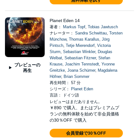
無料体験を試す
Planet Eden 14
著者：
Markus Topf
,
Tobias Jawtusch
ナレーター：
Sandra Schwittau
,
Torsten
Münchow
,
Thomas Karallus
,
Jörg
Pintsch
,
Tetje Mierendorf
,
Victoria
Sturm
,
Sebastian Winkler
,
Douglas
Welbat
,
Sebastian Fitzner
,
Stefan
Krause
,
Joachim Tennstedt
,
Yvonne
プレビューの
再生
Greitzke
,
Joana Schümer
,
Magdalena
Höfner
,
Brian Sommer
再生時間： 57 分
シリーズ：
Planet Eden
言語： ドイツ語
レビューはまだありません。
￥890
で購入、またはプレミアムプ
ランの無料体験を始めて非会員価格
の30％OFF で購入
会員登録で30％OFF