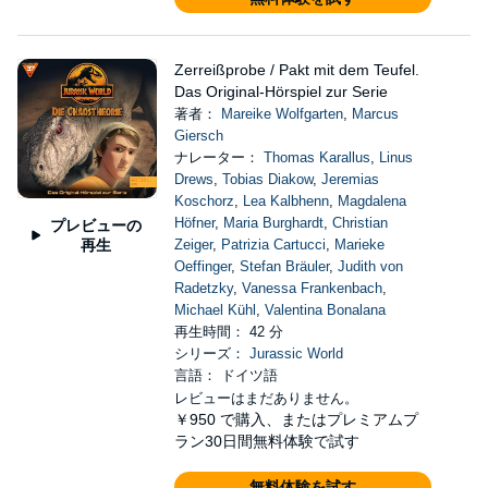
Zerreißprobe / Pakt mit dem Teufel.
Das Original-Hörspiel zur Serie
著者：
Mareike Wolfgarten
,
Marcus
Giersch
ナレーター：
Thomas Karallus
,
Linus
Drews
,
Tobias Diakow
,
Jeremias
Koschorz
,
Lea Kalbhenn
,
Magdalena
Höfner
,
Maria Burghardt
,
Christian
プレビューの
再生
Zeiger
,
Patrizia Cartucci
,
Marieke
Oeffinger
,
Stefan Bräuler
,
Judith von
Radetzky
,
Vanessa Frankenbach
,
Michael Kühl
,
Valentina Bonalana
再生時間： 42 分
シリーズ：
Jurassic World
言語： ドイツ語
レビューはまだありません。
￥950
で購入、またはプレミアムプ
ラン30日間無料体験で試す
無料体験を試す