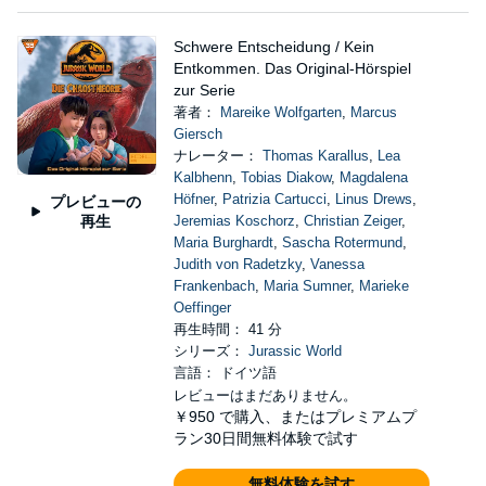
Schwere Entscheidung / Kein
Entkommen. Das Original-Hörspiel
zur Serie
著者：
Mareike Wolfgarten
,
Marcus
Giersch
ナレーター：
Thomas Karallus
,
Lea
Kalbhenn
,
Tobias Diakow
,
Magdalena
Höfner
,
Patrizia Cartucci
,
Linus Drews
,
プレビューの
再生
Jeremias Koschorz
,
Christian Zeiger
,
Maria Burghardt
,
Sascha Rotermund
,
Judith von Radetzky
,
Vanessa
Frankenbach
,
Maria Sumner
,
Marieke
Oeffinger
再生時間： 41 分
シリーズ：
Jurassic World
言語： ドイツ語
レビューはまだありません。
￥950
で購入、またはプレミアムプ
ラン30日間無料体験で試す
無料体験を試す