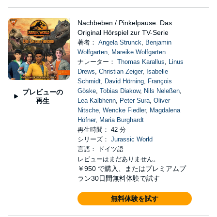
Nachbeben / Pinkelpause. Das
Original Hörspiel zur TV-Serie
著者：
Angela Strunck
,
Benjamin
Wolfgarten
,
Mareike Wolfgarten
ナレーター：
Thomas Karallus
,
Linus
Drews
,
Christian Zeiger
,
Isabelle
Schmidt
,
David Hörning
,
François
Göske
,
Tobias Diakow
,
Nils Neleßen
,
プレビューの
再生
Lea Kalbhenn
,
Peter Sura
,
Oliver
Nitsche
,
Wencke Fiedler
,
Magdalena
Höfner
,
Maria Burghardt
再生時間： 42 分
シリーズ：
Jurassic World
言語： ドイツ語
レビューはまだありません。
￥950
で購入、またはプレミアムプ
ラン30日間無料体験で試す
無料体験を試す