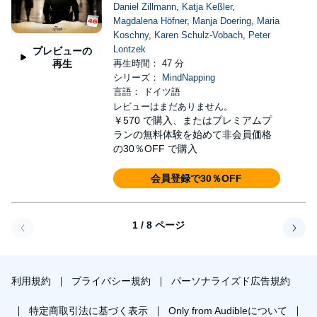
Daniel Zillmann
,
Katja Keßler
,
Magdalena Höfner
,
Manja Doering
,
Maria
Koschny
,
Karen Schulz-Vobach
,
Peter
Lontzek
プレビューの
再生
再生時間： 47 分
シリーズ：
MindNapping
言語： ドイツ語
レビューはまだありません。
￥570
で購入、またはプレミアムプ
ランの無料体験を始めて非会員価格
の30％OFF で購入
会員登録で30％OFF
1 / 8 ページ
戻る
次へ
利用規約
プライバシー規約
パーソナライズド広告規約
特定商取引法に基づく表示
Only from Audibleについて