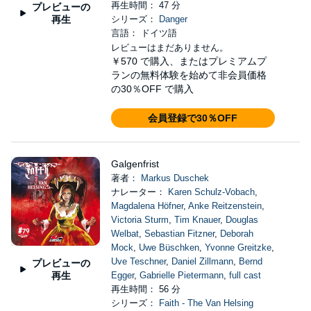
再生時間： 47 分
プレビューの
再生
シリーズ：
Danger
言語： ドイツ語
レビューはまだありません。
￥570
で購入、またはプレミアムプ
ランの無料体験を始めて非会員価格
の30％OFF で購入
会員登録で30％OFF
Galgenfrist
著者：
Markus Duschek
ナレーター：
Karen Schulz-Vobach
,
Magdalena Höfner
,
Anke Reitzenstein
,
Victoria Sturm
,
Tim Knauer
,
Douglas
Welbat
,
Sebastian Fitzner
,
Deborah
Mock
,
Uwe Büschken
,
Yvonne Greitzke
,
Uve Teschner
,
Daniel Zillmann
,
Bernd
プレビューの
再生
Egger
,
Gabrielle Pietermann
,
full cast
再生時間： 56 分
シリーズ：
Faith - The Van Helsing