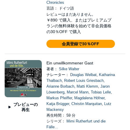
Chronicles
言語： ドイツ語
レビューはまだありません。
￥890
で購入、またはプレミアムプ
ランの無料体験を始めて非会員価格
の30％OFF で購入
会員登録で30％OFF
Ein unwillkommener Gast
著者：
Silke Walter
ナレーター：
Douglas Welbat
,
Katharina
Thalbach
,
Robert Louis Griesbach
,
Arianne Borbach
,
Matti Klemm
,
Jaron
Löwenberg
,
Marcel Mann
,
Tobias Lelle
,
Markus Pfeiffer
,
Magdalena Höfner
,
Katja Brügger
,
Christin Marquitan
,
Lutz
プレビューの
再生
Mackensy
再生時間： 59 分
シリーズ：
Mimi Rutherfurt und die
Fälle…