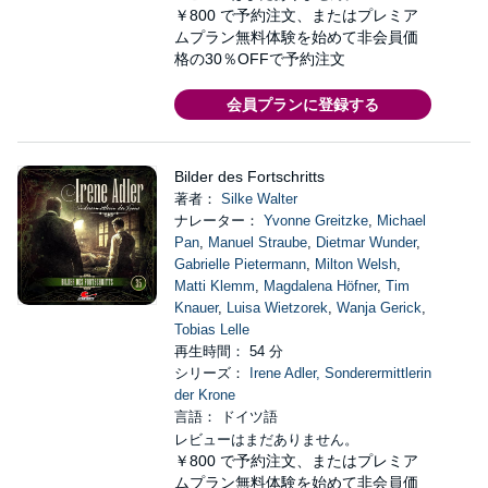
￥800
で予約注文、またはプレミア
ムプラン無料体験を始めて非会員価
格の30％OFFで予約注文
会員プランに登録する
Bilder des Fortschritts
著者：
Silke Walter
ナレーター：
Yvonne Greitzke
,
Michael
Pan
,
Manuel Straube
,
Dietmar Wunder
,
Gabrielle Pietermann
,
Milton Welsh
,
Matti Klemm
,
Magdalena Höfner
,
Tim
Knauer
,
Luisa Wietzorek
,
Wanja Gerick
,
Tobias Lelle
再生時間： 54 分
シリーズ：
Irene Adler, Sonderermittlerin
der Krone
言語： ドイツ語
レビューはまだありません。
￥800
で予約注文、またはプレミア
ムプラン無料体験を始めて非会員価