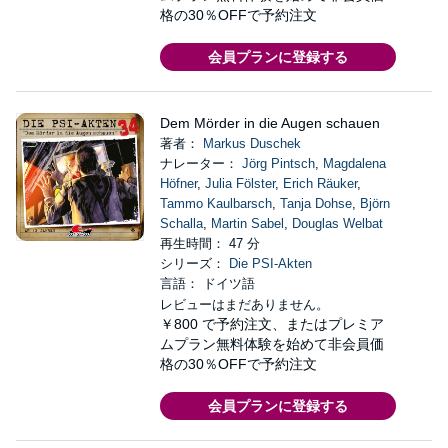
格の30％OFFで予約注文
会員プランに登録する
Dem Mörder in die Augen schauen
著者：
Markus Duschek
ナレーター：
Jörg Pintsch
,
Magdalena
Höfner
,
Julia Fölster
,
Erich Räuker
,
Tammo Kaulbarsch
,
Tanja Dohse
,
Björn
Schalla
,
Martin Sabel
,
Douglas Welbat
再生時間： 47 分
シリーズ：
Die PSI-Akten
言語： ドイツ語
レビューはまだありません。
￥800
で予約注文、またはプレミア
ムプラン無料体験を始めて非会員価
格の30％OFFで予約注文
会員プランに登録する