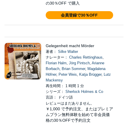
の30％OFF で購入
会員登録で30％OFF
Gelegenheit macht Mörder
著者：
Silke Walter
ナレーター：
Charles Rettinghaus
,
Florian Halm
,
Jörg Pintsch
,
Arianne
Borbach
,
Brian Sommer
,
Magdalena
Höfner
,
Peter Weis
,
Katja Brügger
,
Lutz
Mackensy
再生時間： 1 時間 1 分
シリーズ：
Sherlock Holmes & Co
言語： ドイツ語
レビューはまだありません。
￥1,000
で予約注文、またはプレミア
ムプラン無料体験を始めて非会員価
格の30％OFFで予約注文