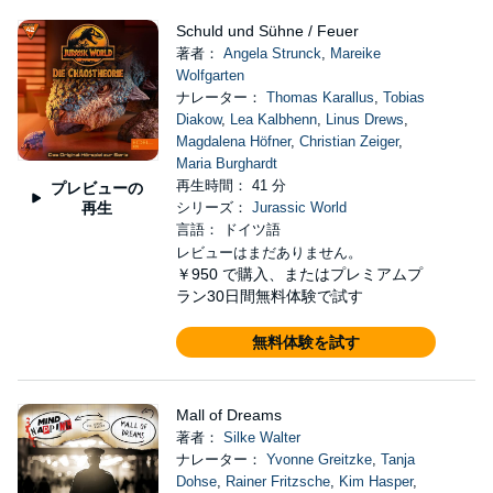
Schuld und Sühne / Feuer
著者：
Angela Strunck
,
Mareike
Wolfgarten
ナレーター：
Thomas Karallus
,
Tobias
Diakow
,
Lea Kalbhenn
,
Linus Drews
,
Magdalena Höfner
,
Christian Zeiger
,
Maria Burghardt
再生時間： 41 分
プレビューの
再生
シリーズ：
Jurassic World
言語： ドイツ語
レビューはまだありません。
￥950
で購入、またはプレミアムプ
ラン30日間無料体験で試す
無料体験を試す
Mall of Dreams
著者：
Silke Walter
ナレーター：
Yvonne Greitzke
,
Tanja
Dohse
,
Rainer Fritzsche
,
Kim Hasper
,