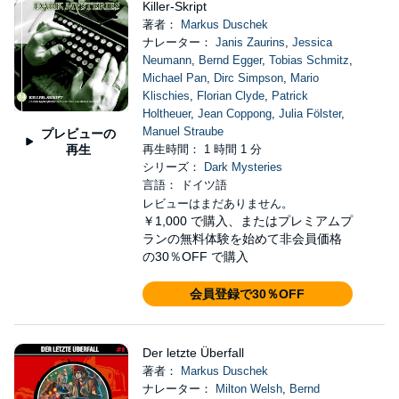
Killer-Skript
著者：
Markus Duschek
ナレーター：
Janis Zaurins
,
Jessica
Neumann
,
Bernd Egger
,
Tobias Schmitz
,
Michael Pan
,
Dirc Simpson
,
Mario
Klischies
,
Florian Clyde
,
Patrick
Holtheuer
,
Jean Coppong
,
Julia Fölster
,
Manuel Straube
プレビューの
再生
再生時間： 1 時間 1 分
シリーズ：
Dark Mysteries
言語： ドイツ語
レビューはまだありません。
￥1,000
で購入、またはプレミアムプ
ランの無料体験を始めて非会員価格
の30％OFF で購入
会員登録で30％OFF
Der letzte Überfall
著者：
Markus Duschek
ナレーター：
Milton Welsh
,
Bernd