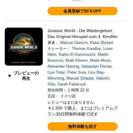
会員登録で30％OFF
Jurassic World - Die Wiedergeburt.
Das Original-Hörspiel zum 4. Kinofilm
著者：
Marcus Giersch
,
Klaus Bickert
ナレーター：
Thomas Karallus
,
Luise
Helm
,
Karim El Kammouchi
,
Martin
Bonvicini
,
Matti Klemm
,
Marie Hinze
,
Alexander Doering
,
Sebastian Fitzner
,
Liya Tolaz
,
Peter Sura
,
Lisa May-
プレビューの
再生
Mitsching
,
Manuel Straube
,
Valentin
Stilu
,
Sarah Palarczyk
再生時間： 1 時間 22 分
言語： ドイツ語
レビューはまだありません。
￥1,330
で購入、またはプレミアムプ
ラン30日間無料体験で試す
無料体験を試す