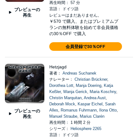
再生時間： 57 分
言語： ドイツ語
プレビューの
再生
レビューはまだありません。
￥570
で購入、またはプレミアムプ
ランの無料体験を始めて非会員価格
の30％OFF で購入
会員登録で30％OFF
Hetzjagd
著者：
Andreas Suchanek
ナレーター：
Christian Brückner
,
Dorothea Lott
,
Manja Doering
,
Katja
Keßler
,
Wanja Gerick
,
Maria Koschny
,
Christin Marquitan
,
Andrea Aust
,
Deborah Mock
,
Kaspar Eichel
,
Sarah
Alles
,
Romanus Fuhrmann
,
Ilona Otto
,
プレビューの
再生
Manuel Straube
,
Marius Clarén
再生時間： 1 時間 2 分
シリーズ：
Heliosphere 2265
言語： ドイツ語