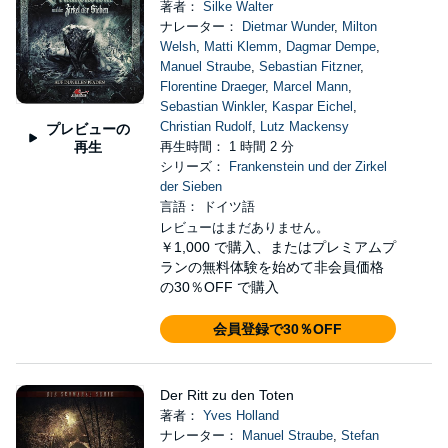
著者：
Silke Walter
ナレーター：
Dietmar Wunder
,
Milton
Welsh
,
Matti Klemm
,
Dagmar Dempe
,
Manuel Straube
,
Sebastian Fitzner
,
Florentine Draeger
,
Marcel Mann
,
Sebastian Winkler
,
Kaspar Eichel
,
Christian Rudolf
,
Lutz Mackensy
プレビューの
再生
再生時間： 1 時間 2 分
シリーズ：
Frankenstein und der Zirkel
der Sieben
言語： ドイツ語
レビューはまだありません。
￥1,000
で購入、またはプレミアムプ
ランの無料体験を始めて非会員価格
の30％OFF で購入
会員登録で30％OFF
Der Ritt zu den Toten
著者：
Yves Holland
ナレーター：
Manuel Straube
,
Stefan