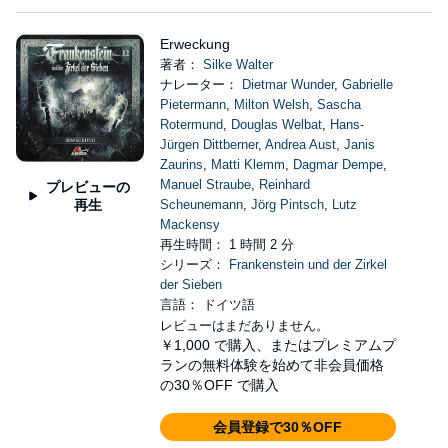
Erweckung
著者：
Silke Walter
ナレーター：
Dietmar Wunder
,
Gabrielle
Pietermann
,
Milton Welsh
,
Sascha
Rotermund
,
Douglas Welbat
,
Hans-
Jürgen Dittberner
,
Andrea Aust
,
Janis
Zaurins
,
Matti Klemm
,
Dagmar Dempe
,
Manuel Straube
,
Reinhard
プレビューの
再生
Scheunemann
,
Jörg Pintsch
,
Lutz
Mackensy
再生時間： 1 時間 2 分
シリーズ：
Frankenstein und der Zirkel
der Sieben
言語： ドイツ語
レビューはまだありません。
￥1,000
で購入、またはプレミアムプ
ランの無料体験を始めて非会員価格
の30％OFF で購入
会員登録で30％OFF