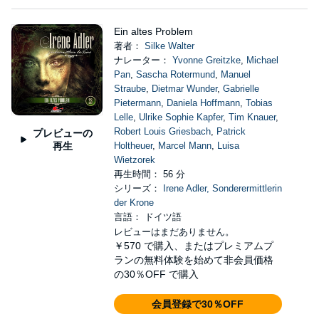
Ein altes Problem
著者：
Silke Walter
ナレーター：
Yvonne Greitzke
,
Michael
Pan
,
Sascha Rotermund
,
Manuel
Straube
,
Dietmar Wunder
,
Gabrielle
Pietermann
,
Daniela Hoffmann
,
Tobias
Lelle
,
Ulrike Sophie Kapfer
,
Tim Knauer
,
Robert Louis Griesbach
,
Patrick
プレビューの
再生
Holtheuer
,
Marcel Mann
,
Luisa
Wietzorek
再生時間： 56 分
シリーズ：
Irene Adler, Sonderermittlerin
der Krone
言語： ドイツ語
レビューはまだありません。
￥570
で購入、またはプレミアムプ
ランの無料体験を始めて非会員価格
の30％OFF で購入
会員登録で30％OFF