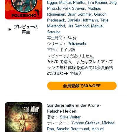
Egger
,
Markus Pfeiffer
,
Tim Knauer
,
Jörg
Pintsch
,
Felix Strüven
,
Mathias
Renneisen
,
Brian Sommer
,
Gordon
Piedesack
,
Daniela Hoffmann
,
Tetje
Mierendorf
,
Urs Remond
,
Manuel
プレビューの
再生
Straube
再生時間： 54 分
シリーズ：
Poliziescho
言語： ドイツ語
レビューはまだありません。
￥570
で購入、またはプレミアムプ
ランの無料体験を始めて非会員価格
の30％OFF で購入
会員登録で30％OFF
Sonderermittlerin der Krone -
Falsche Helden
著者：
Silke Walter
ナレーター：
Yvonne Greitzke
,
Michael
Pan
,
Sascha Rotermund
,
Manuel