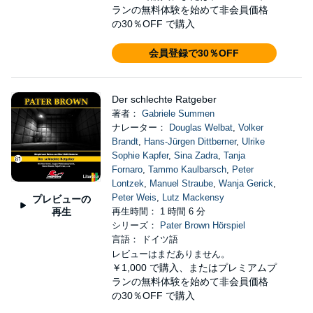
ランの無料体験を始めて非会員価格
の30％OFF で購入
会員登録で30％OFF
Der schlechte Ratgeber
著者：
Gabriele Summen
ナレーター：
Douglas Welbat
,
Volker
Brandt
,
Hans-Jürgen Dittberner
,
Ulrike
Sophie Kapfer
,
Sina Zadra
,
Tanja
Fornaro
,
Tammo Kaulbarsch
,
Peter
Lontzek
,
Manuel Straube
,
Wanja Gerick
,
Peter Weis
,
Lutz Mackensy
プレビューの
再生
再生時間： 1 時間 6 分
シリーズ：
Pater Brown Hörspiel
言語： ドイツ語
レビューはまだありません。
￥1,000
で購入、またはプレミアムプ
ランの無料体験を始めて非会員価格
の30％OFF で購入