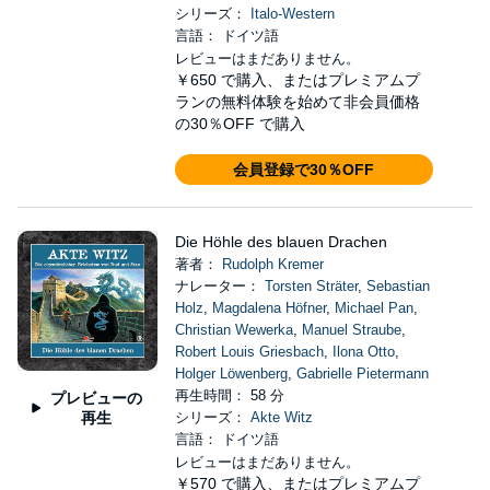
シリーズ：
Italo-Western
言語： ドイツ語
レビューはまだありません。
￥650
で購入、またはプレミアムプ
ランの無料体験を始めて非会員価格
の30％OFF で購入
会員登録で30％OFF
Die Höhle des blauen Drachen
著者：
Rudolph Kremer
ナレーター：
Torsten Sträter
,
Sebastian
Holz
,
Magdalena Höfner
,
Michael Pan
,
Christian Wewerka
,
Manuel Straube
,
Robert Louis Griesbach
,
Ilona Otto
,
Holger Löwenberg
,
Gabrielle Pietermann
再生時間： 58 分
プレビューの
再生
シリーズ：
Akte Witz
言語： ドイツ語
レビューはまだありません。
￥570
で購入、またはプレミアムプ