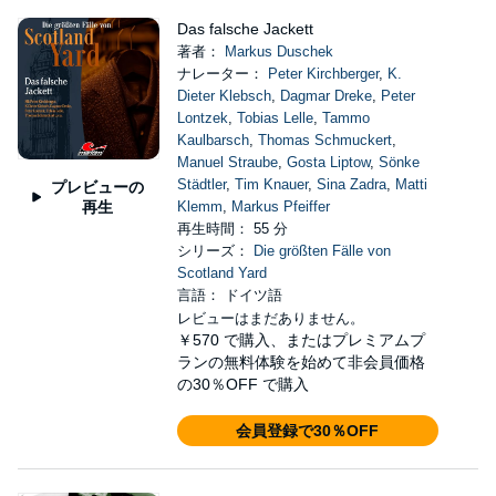
Das falsche Jackett
著者：
Markus Duschek
ナレーター：
Peter Kirchberger
,
K.
Dieter Klebsch
,
Dagmar Dreke
,
Peter
Lontzek
,
Tobias Lelle
,
Tammo
Kaulbarsch
,
Thomas Schmuckert
,
Manuel Straube
,
Gosta Liptow
,
Sönke
Städtler
,
Tim Knauer
,
Sina Zadra
,
Matti
プレビューの
再生
Klemm
,
Markus Pfeiffer
再生時間： 55 分
シリーズ：
Die größten Fälle von
Scotland Yard
言語： ドイツ語
レビューはまだありません。
￥570
で購入、またはプレミアムプ
ランの無料体験を始めて非会員価格
の30％OFF で購入
会員登録で30％OFF