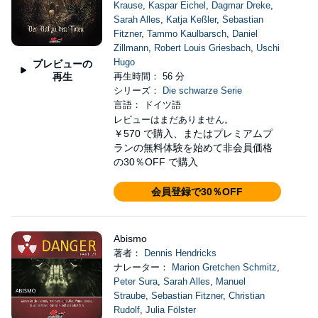
Krause
,
Kaspar Eichel
,
Dagmar Dreke
,
Sarah Alles
,
Katja Keßler
,
Sebastian
Fitzner
,
Tammo Kaulbarsch
,
Daniel
Zillmann
,
Robert Louis Griesbach
,
Uschi
Hugo
プレビューの
再生
再生時間： 56 分
シリーズ：
Die schwarze Serie
言語： ドイツ語
レビューはまだありません。
￥570
で購入、またはプレミアムプ
ランの無料体験を始めて非会員価格
の30％OFF で購入
会員登録で30％OFF
Abismo
著者：
Dennis Hendricks
ナレーター：
Marion Gretchen Schmitz
,
Peter Sura
,
Sarah Alles
,
Manuel
Straube
,
Sebastian Fitzner
,
Christian
Rudolf
,
Julia Fölster