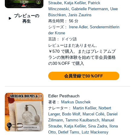
Straube
,
Katja Keßler
,
Patrick
Winczewski
,
Gabrielle Pietermann
,
Uwe
Büschken
,
Janis Zaurins
プレビューの
再生
再生時間： 56 分
シリーズ：
Irene Adler, Sonderermittlerin
der Krone
言語： ドイツ語
レビューはまだありません。
￥570
で購入、またはプレミアムプ
ランの無料体験を始めて非会員価格
の30％OFF で購入
会員登録で30％OFF
Edler Pesthauch
著者：
Markus Duschek
ナレーター：
Martin Keßler
,
Norbert
Langer
,
Bodo Wolf
,
Marcel Collé
,
Daniel
Zillmann
,
Tammo Kaulbarsch
,
Manuel
Straube
,
Katja Keßler
,
Sina Zadra
,
Ilona
Otto
,
Detlef Tams
,
Lutz Mackensy