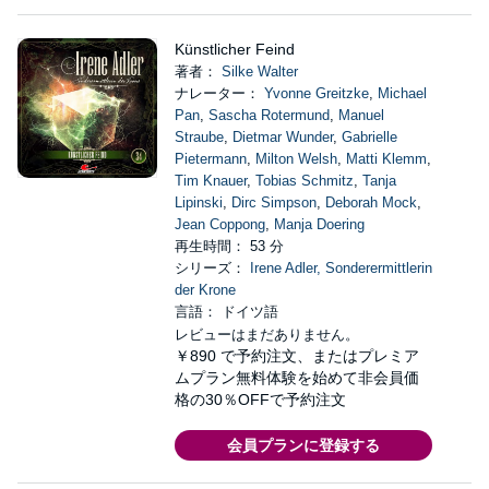
Künstlicher Feind
著者：
Silke Walter
ナレーター：
Yvonne Greitzke
,
Michael
Pan
,
Sascha Rotermund
,
Manuel
Straube
,
Dietmar Wunder
,
Gabrielle
Pietermann
,
Milton Welsh
,
Matti Klemm
,
Tim Knauer
,
Tobias Schmitz
,
Tanja
Lipinski
,
Dirc Simpson
,
Deborah Mock
,
Jean Coppong
,
Manja Doering
再生時間： 53 分
シリーズ：
Irene Adler, Sonderermittlerin
der Krone
言語： ドイツ語
レビューはまだありません。
￥890
で予約注文、またはプレミア
ムプラン無料体験を始めて非会員価
格の30％OFFで予約注文
会員プランに登録する