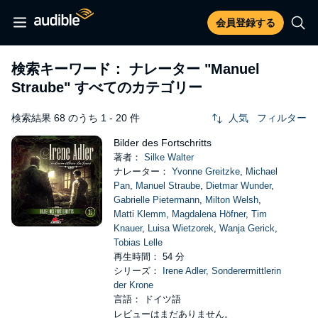
会員登録する
検索キーワード： ナレーター
"Manuel
Straube"
すべてのカテゴリー
検索結果 68 のうち 1 - 20 件
人気
フィルター
Bilder des Fortschritts
著者：
Silke Walter
ナレーター：
Yvonne Greitzke
,
Michael
Pan
,
Manuel Straube
,
Dietmar Wunder
,
Gabrielle Pietermann
,
Milton Welsh
,
Matti Klemm
,
Magdalena Höfner
,
Tim
Knauer
,
Luisa Wietzorek
,
Wanja Gerick
,
Tobias Lelle
再生時間： 54 分
シリーズ：
Irene Adler, Sonderermittlerin
der Krone
言語： ドイツ語
レビューはまだありません。