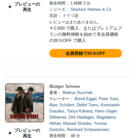
再生時間： 1 時間 3 分
プレビューの
再生
シリーズ：
Sherlock Holmes & Co
言語： ドイツ語
レビューはまだありません。
￥1,000
で購入、またはプレミアムプ
ランの無料体験を始めて非会員価格
の30％OFF で購入
会員登録で30％OFF
Blutiger Schnee
著者：
Markus Duschek
ナレーター：
Bernd Egger
,
Peter Sura
,
Marc Schülert
,
Detlef Tams
,
Konstantin
Graudus
,
Tanya Kahana
,
Hans-Jürgen
Dittberner
,
Dirk Hardegen
,
Magdalena
Höfner
,
Manuel Straube
,
Yvonne
Greitzke
,
Reinhard Scheunemann
プレビューの
再生
再生時間： 48 分