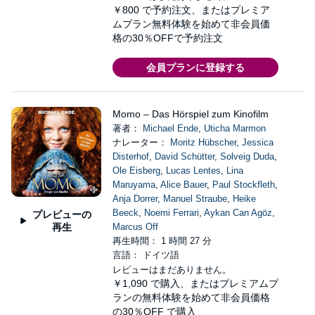
￥800
で予約注文、またはプレミア
ムプラン無料体験を始めて非会員価
格の30％OFFで予約注文
会員プランに登録する
Momo – Das Hörspiel zum Kinofilm
著者：
Michael Ende
,
Uticha Marmon
ナレーター：
Moritz Hübscher
,
Jessica
Disterhof
,
David Schütter
,
Solveig Duda
,
Ole Eisberg
,
Lucas Lentes
,
Lina
Maruyama
,
Alice Bauer
,
Paul Stockfleth
,
Anja Dorrer
,
Manuel Straube
,
Heike
Beeck
,
Noemi Ferrari
,
Aykan Can Agöz
,
プレビューの
再生
Marcus Off
再生時間： 1 時間 27 分
言語： ドイツ語
レビューはまだありません。
￥1,090
で購入、またはプレミアムプ
ランの無料体験を始めて非会員価格
の30％OFF で購入