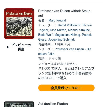
Professor van Dusen wirbelt Staub
auf
著者：
Marc Freund
ナレーター：
Bernd Vollbrecht
,
Nicolai
Tegeler
,
Dina Kürten
,
Manuel Straube
,
Bodo Wolf
,
Magdalena Helmig
,
Patrick
Giese
,
Josephine Schmidt
再生時間： 1 時間 7 分
プレビューの
再生
シリーズ：
Professor van Dusen - Die
neuen Fälle
言語： ドイツ語
レビューはまだありません。
￥1,000
で購入、またはプレミアムプ
ランの無料体験を始めて非会員価格
の30％OFF で購入
会員登録で30％OFF
Auf dunklen Pfaden