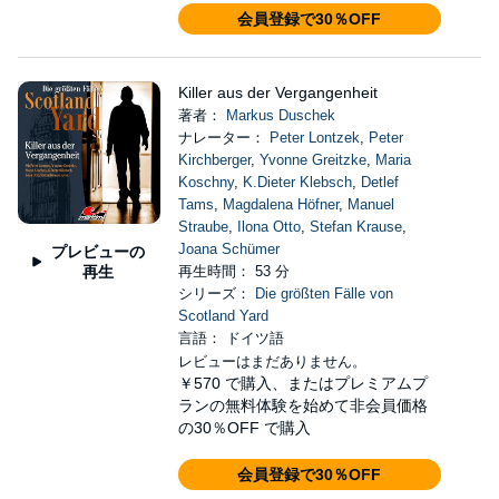
会員登録で30％OFF
Killer aus der Vergangenheit
著者：
Markus Duschek
ナレーター：
Peter Lontzek
,
Peter
Kirchberger
,
Yvonne Greitzke
,
Maria
Koschny
,
K.Dieter Klebsch
,
Detlef
Tams
,
Magdalena Höfner
,
Manuel
Straube
,
Ilona Otto
,
Stefan Krause
,
Joana Schümer
プレビューの
再生
再生時間： 53 分
シリーズ：
Die größten Fälle von
Scotland Yard
言語： ドイツ語
レビューはまだありません。
￥570
で購入、またはプレミアムプ
ランの無料体験を始めて非会員価格
の30％OFF で購入
会員登録で30％OFF