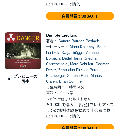
の30％OFF で購入
会員登録で30％OFF
Die rote Siedlung
著者：
Sandra Röttges-Paslack
ナレーター：
Maria Koschny
,
Peter
Lontzek
,
Katja Brügger
,
Arianne
Borbach
,
Detlef Tams
,
Stephan
Chrzescinski
,
Marc Schülert
,
Dagmar
Dreke
,
Sebastian Fitzner
,
Peter
Kirchberger
,
Simona Pahl
,
Marius
プレビューの
再生
Clarén
,
Brian Sommer
再生時間： 1 時間 9 分
言語： ドイツ語
レビューはまだありません。
￥1,000
で購入、またはプレミアムプ
ランの無料体験を始めて非会員価格
の30％OFF で購入
会員登録で30％OFF