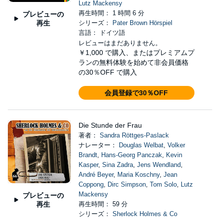
Lutz Mackensy
再生時間： 1 時間 6 分
プレビューの
再生
シリーズ：
Pater Brown Hörspiel
言語： ドイツ語
レビューはまだありません。
￥1,000
で購入、またはプレミアムプ
ランの無料体験を始めて非会員価格
の30％OFF で購入
会員登録で30％OFF
Die Stunde der Frau
著者：
Sandra Röttges-Paslack
ナレーター：
Douglas Welbat
,
Volker
Brandt
,
Hans-Georg Panczak
,
Kevin
Kasper
,
Sina Zadra
,
Jens Wendland
,
André Beyer
,
Maria Koschny
,
Jean
Coppong
,
Dirc Simpson
,
Tom Solo
,
Lutz
Mackensy
プレビューの
再生
再生時間： 59 分
シリーズ：
Sherlock Holmes & Co