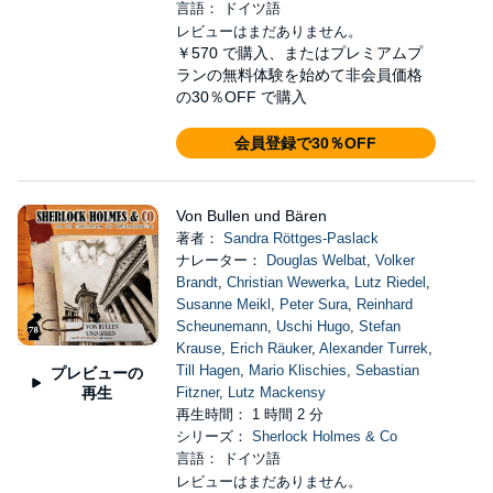
言語： ドイツ語
レビューはまだありません。
￥570
で購入、またはプレミアムプ
ランの無料体験を始めて非会員価格
の30％OFF で購入
会員登録で30％OFF
Von Bullen und Bären
著者：
Sandra Röttges-Paslack
ナレーター：
Douglas Welbat
,
Volker
Brandt
,
Christian Wewerka
,
Lutz Riedel
,
Susanne Meikl
,
Peter Sura
,
Reinhard
Scheunemann
,
Uschi Hugo
,
Stefan
Krause
,
Erich Räuker
,
Alexander Turrek
,
Till Hagen
,
Mario Klischies
,
Sebastian
プレビューの
再生
Fitzner
,
Lutz Mackensy
再生時間： 1 時間 2 分
シリーズ：
Sherlock Holmes & Co
言語： ドイツ語
レビューはまだありません。