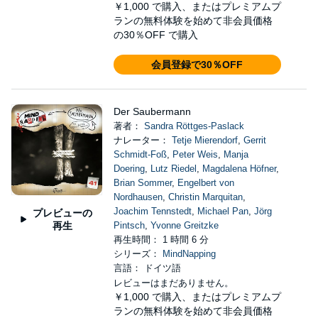
￥1,000
で購入、またはプレミアムプ
ランの無料体験を始めて非会員価格
の30％OFF で購入
会員登録で30％OFF
Der Saubermann
著者：
Sandra Röttges-Paslack
ナレーター：
Tetje Mierendorf
,
Gerrit
Schmidt-Foß
,
Peter Weis
,
Manja
Doering
,
Lutz Riedel
,
Magdalena Höfner
,
Brian Sommer
,
Engelbert von
Nordhausen
,
Christin Marquitan
,
Joachim Tennstedt
,
Michael Pan
,
Jörg
プレビューの
再生
Pintsch
,
Yvonne Greitzke
再生時間： 1 時間 6 分
シリーズ：
MindNapping
言語： ドイツ語
レビューはまだありません。
￥1,000
で購入、またはプレミアムプ
ランの無料体験を始めて非会員価格