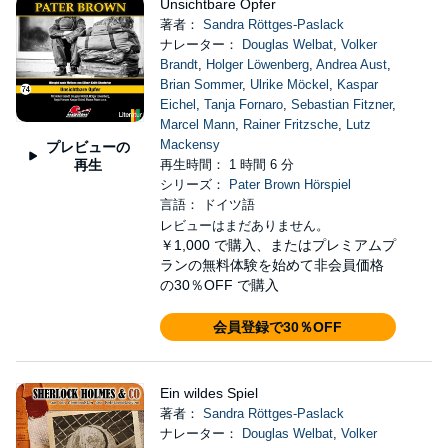
Unsichtbare Opfer
著者：
Sandra Röttges-Paslack
ナレーター：
Douglas Welbat
,
Volker
Brandt
,
Holger Löwenberg
,
Andrea Aust
,
Brian Sommer
,
Ulrike Möckel
,
Kaspar
Eichel
,
Tanja Fornaro
,
Sebastian Fitzner
,
Marcel Mann
,
Rainer Fritzsche
,
Lutz
Mackensy
プレビューの
再生
再生時間： 1 時間 6 分
シリーズ：
Pater Brown Hörspiel
言語： ドイツ語
レビューはまだありません。
￥1,000
で購入、またはプレミアムプ
ランの無料体験を始めて非会員価格
の30％OFF で購入
会員登録で30％OFF
Ein wildes Spiel
著者：
Sandra Röttges-Paslack
ナレーター：
Douglas Welbat
,
Volker