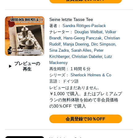
Seine letzte Tasse Tee
著者：
Sandra Röttges-Paslack
ナレーター：
Douglas Welbat
,
Volker
Brandt
,
Hans-Georg Panczak
,
Christian
Rudolf
,
Manja Doering
,
Dirc Simpson
,
Sina Zadra
,
Sarah Alles
,
Peter
Kirchberger
,
Christian Dabeler
,
Lutz
Mackensy
プレビューの
再生
再生時間： 1 時間 6 分
シリーズ：
Sherlock Holmes & Co
言語： ドイツ語
レビューはまだありません。
￥1,000
で購入、またはプレミアムプ
ランの無料体験を始めて非会員価格
の30％OFF で購入
会員登録で30％OFF