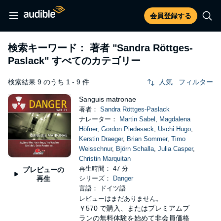
会員登録する
検索キーワード： 著者
"Sandra Röttges-
Paslack"
すべてのカテゴリー
検索結果 9 のうち 1 - 9 件
人気
フィルター
Sanguis matronae
著者：
Sandra Röttges-Paslack
ナレーター：
Martin Sabel
,
Magdalena
Höfner
,
Gordon Piedesack
,
Uschi Hugo
,
Kerstin Draeger
,
Brian Sommer
,
Timo
Weisschnur
,
Björn Schalla
,
Julia Casper
,
Christin Marquitan
再生時間： 47 分
プレビューの
再生
シリーズ：
Danger
言語： ドイツ語
レビューはまだありません。
￥570
で購入、またはプレミアムプ
ランの無料体験を始めて非会員価格