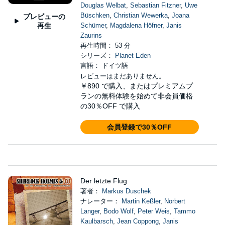
Douglas Welbat
,
Sebastian Fitzner
,
Uwe
Büschken
,
Christian Wewerka
,
Joana
プレビューの
再生
Schümer
,
Magdalena Höfner
,
Janis
Zaurins
再生時間： 53 分
シリーズ：
Planet Eden
言語： ドイツ語
レビューはまだありません。
￥890
で購入、またはプレミアムプ
ランの無料体験を始めて非会員価格
の30％OFF で購入
会員登録で30％OFF
Der letzte Flug
著者：
Markus Duschek
ナレーター：
Martin Keßler
,
Norbert
Langer
,
Bodo Wolf
,
Peter Weis
,
Tammo
Kaulbarsch
,
Jean Coppong
,
Janis