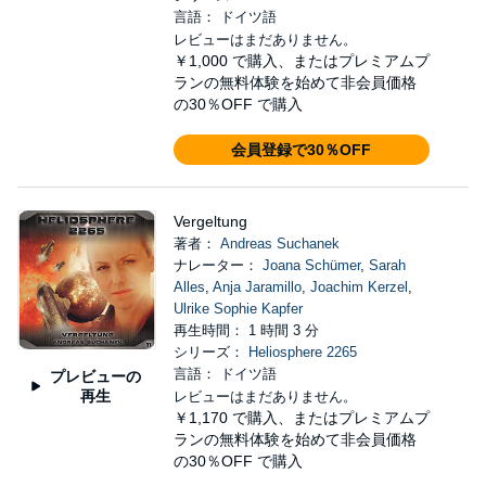
言語： ドイツ語
レビューはまだありません。
￥1,000
で購入、またはプレミアムプ
ランの無料体験を始めて非会員価格
の30％OFF で購入
会員登録で30％OFF
Vergeltung
著者：
Andreas Suchanek
ナレーター：
Joana Schümer
,
Sarah
Alles
,
Anja Jaramillo
,
Joachim Kerzel
,
Ulrike Sophie Kapfer
再生時間： 1 時間 3 分
シリーズ：
Heliosphere 2265
言語： ドイツ語
プレビューの
再生
レビューはまだありません。
￥1,170
で購入、またはプレミアムプ
ランの無料体験を始めて非会員価格
の30％OFF で購入