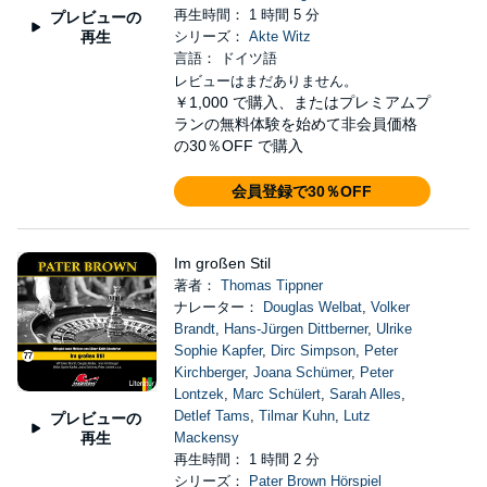
再生時間： 1 時間 5 分
プレビューの
再生
シリーズ：
Akte Witz
言語： ドイツ語
レビューはまだありません。
￥1,000
で購入、またはプレミアムプ
ランの無料体験を始めて非会員価格
の30％OFF で購入
会員登録で30％OFF
Im großen Stil
著者：
Thomas Tippner
ナレーター：
Douglas Welbat
,
Volker
Brandt
,
Hans-Jürgen Dittberner
,
Ulrike
Sophie Kapfer
,
Dirc Simpson
,
Peter
Kirchberger
,
Joana Schümer
,
Peter
Lontzek
,
Marc Schülert
,
Sarah Alles
,
Detlef Tams
,
Tilmar Kuhn
,
Lutz
プレビューの
再生
Mackensy
再生時間： 1 時間 2 分
シリーズ：
Pater Brown Hörspiel