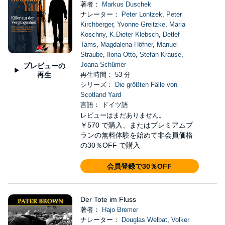
著者：
Markus Duschek
ナレーター：
Peter Lontzek
,
Peter
Kirchberger
,
Yvonne Greitzke
,
Maria
Koschny
,
K.Dieter Klebsch
,
Detlef
Tams
,
Magdalena Höfner
,
Manuel
Straube
,
Ilona Otto
,
Stefan Krause
,
Joana Schümer
プレビューの
再生
再生時間： 53 分
シリーズ：
Die größten Fälle von
Scotland Yard
言語： ドイツ語
レビューはまだありません。
￥570
で購入、またはプレミアムプ
ランの無料体験を始めて非会員価格
の30％OFF で購入
会員登録で30％OFF
Der Tote im Fluss
著者：
Hajo Bremer
ナレーター：
Douglas Welbat
,
Volker