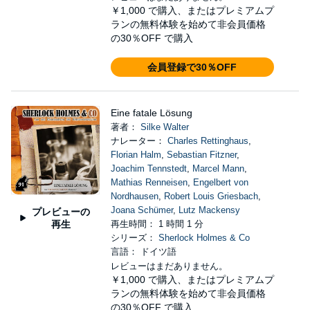
￥1,000
で購入、またはプレミアムプ
ランの無料体験を始めて非会員価格
の30％OFF で購入
会員登録で30％OFF
Eine fatale Lösung
著者：
Silke Walter
ナレーター：
Charles Rettinghaus
,
Florian Halm
,
Sebastian Fitzner
,
Joachim Tennstedt
,
Marcel Mann
,
Mathias Renneisen
,
Engelbert von
Nordhausen
,
Robert Louis Griesbach
,
Joana Schümer
,
Lutz Mackensy
プレビューの
再生
再生時間： 1 時間 1 分
シリーズ：
Sherlock Holmes & Co
言語： ドイツ語
レビューはまだありません。
￥1,000
で購入、またはプレミアムプ
ランの無料体験を始めて非会員価格
の30％OFF で購入