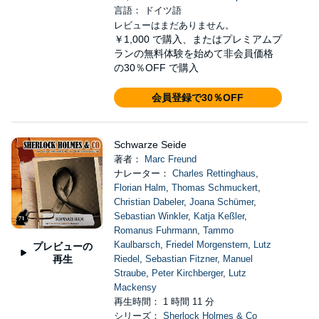
言語： ドイツ語
レビューはまだありません。
￥1,000
で購入、またはプレミアムプ
ランの無料体験を始めて非会員価格
の30％OFF で購入
会員登録で30％OFF
Schwarze Seide
著者：
Marc Freund
ナレーター：
Charles Rettinghaus
,
Florian Halm
,
Thomas Schmuckert
,
Christian Dabeler
,
Joana Schümer
,
Sebastian Winkler
,
Katja Keßler
,
Romanus Fuhrmann
,
Tammo
Kaulbarsch
,
Friedel Morgenstern
,
Lutz
プレビューの
再生
Riedel
,
Sebastian Fitzner
,
Manuel
Straube
,
Peter Kirchberger
,
Lutz
Mackensy
再生時間： 1 時間 11 分
シリーズ：
Sherlock Holmes & Co