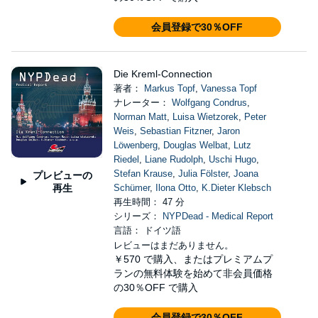
会員登録で30％OFF
Die Kreml-Connection
著者：
Markus Topf
,
Vanessa Topf
ナレーター：
Wolfgang Condrus
,
Norman Matt
,
Luisa Wietzorek
,
Peter
Weis
,
Sebastian Fitzner
,
Jaron
Löwenberg
,
Douglas Welbat
,
Lutz
Riedel
,
Liane Rudolph
,
Uschi Hugo
,
Stefan Krause
,
Julia Fölster
,
Joana
プレビューの
再生
Schümer
,
Ilona Otto
,
K.Dieter Klebsch
再生時間： 47 分
シリーズ：
NYPDead - Medical Report
言語： ドイツ語
レビューはまだありません。
￥570
で購入、またはプレミアムプ
ランの無料体験を始めて非会員価格
の30％OFF で購入
会員登録で30％OFF