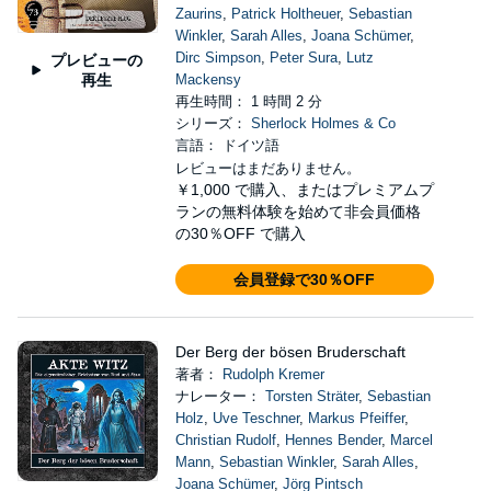
Zaurins
,
Patrick Holtheuer
,
Sebastian
Winkler
,
Sarah Alles
,
Joana Schümer
,
Dirc Simpson
,
Peter Sura
,
Lutz
プレビューの
再生
Mackensy
再生時間： 1 時間 2 分
シリーズ：
Sherlock Holmes & Co
言語： ドイツ語
レビューはまだありません。
￥1,000
で購入、またはプレミアムプ
ランの無料体験を始めて非会員価格
の30％OFF で購入
会員登録で30％OFF
Der Berg der bösen Bruderschaft
著者：
Rudolph Kremer
ナレーター：
Torsten Sträter
,
Sebastian
Holz
,
Uve Teschner
,
Markus Pfeiffer
,
Christian Rudolf
,
Hennes Bender
,
Marcel
Mann
,
Sebastian Winkler
,
Sarah Alles
,
Joana Schümer
,
Jörg Pintsch