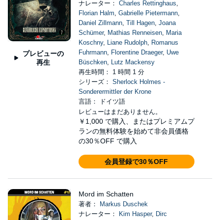
ナレーター：
Charles Rettinghaus
,
Florian Halm
,
Gabrielle Pietermann
,
Daniel Zillmann
,
Till Hagen
,
Joana
Schümer
,
Mathias Renneisen
,
Maria
Koschny
,
Liane Rudolph
,
Romanus
Fuhrmann
,
Florentine Draeger
,
Uwe
プレビューの
再生
Büschken
,
Lutz Mackensy
再生時間： 1 時間 1 分
シリーズ：
Sherlock Holmes -
Sonderermittler der Krone
言語： ドイツ語
レビューはまだありません。
￥1,000
で購入、またはプレミアムプ
ランの無料体験を始めて非会員価格
の30％OFF で購入
会員登録で30％OFF
Mord im Schatten
著者：
Markus Duschek
ナレーター：
Kim Hasper
,
Dirc