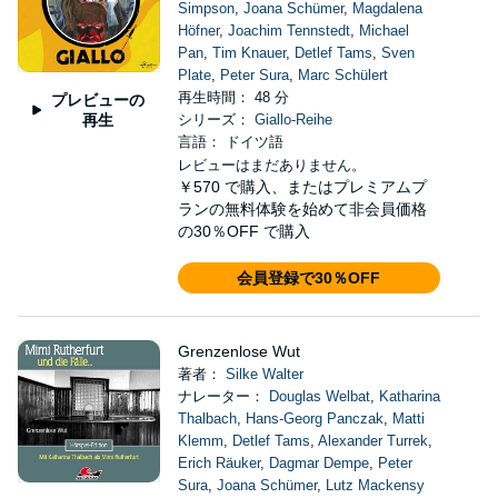
Simpson
,
Joana Schümer
,
Magdalena
Höfner
,
Joachim Tennstedt
,
Michael
Pan
,
Tim Knauer
,
Detlef Tams
,
Sven
Plate
,
Peter Sura
,
Marc Schülert
再生時間： 48 分
プレビューの
再生
シリーズ：
Giallo-Reihe
言語： ドイツ語
レビューはまだありません。
￥570
で購入、またはプレミアムプ
ランの無料体験を始めて非会員価格
の30％OFF で購入
会員登録で30％OFF
Grenzenlose Wut
著者：
Silke Walter
ナレーター：
Douglas Welbat
,
Katharina
Thalbach
,
Hans-Georg Panczak
,
Matti
Klemm
,
Detlef Tams
,
Alexander Turrek
,
Erich Räuker
,
Dagmar Dempe
,
Peter
Sura
,
Joana Schümer
,
Lutz Mackensy