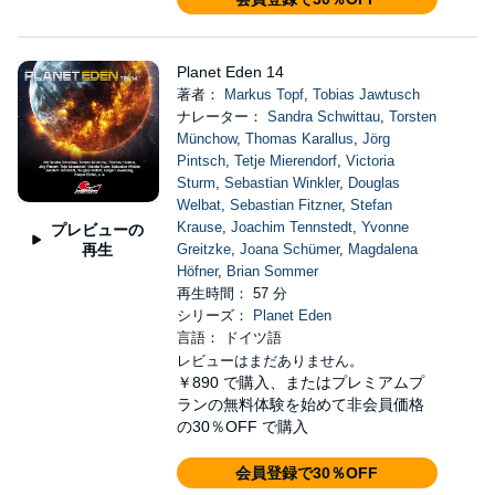
Planet Eden 14
著者：
Markus Topf
,
Tobias Jawtusch
ナレーター：
Sandra Schwittau
,
Torsten
Münchow
,
Thomas Karallus
,
Jörg
Pintsch
,
Tetje Mierendorf
,
Victoria
Sturm
,
Sebastian Winkler
,
Douglas
Welbat
,
Sebastian Fitzner
,
Stefan
Krause
,
Joachim Tennstedt
,
Yvonne
プレビューの
再生
Greitzke
,
Joana Schümer
,
Magdalena
Höfner
,
Brian Sommer
再生時間： 57 分
シリーズ：
Planet Eden
言語： ドイツ語
レビューはまだありません。
￥890
で購入、またはプレミアムプ
ランの無料体験を始めて非会員価格
の30％OFF で購入
会員登録で30％OFF