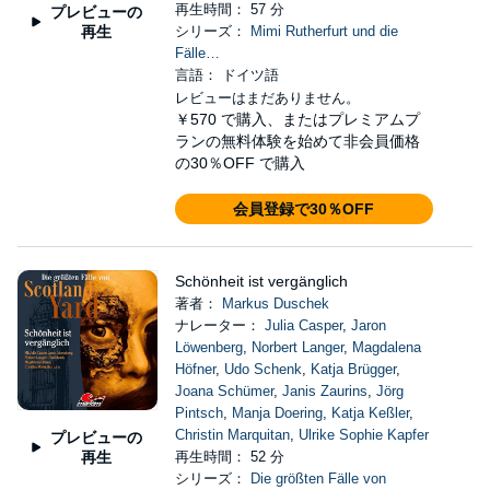
再生時間： 57 分
プレビューの
再生
シリーズ：
Mimi Rutherfurt und die
Fälle…
言語： ドイツ語
レビューはまだありません。
￥570
で購入、またはプレミアムプ
ランの無料体験を始めて非会員価格
の30％OFF で購入
会員登録で30％OFF
Schönheit ist vergänglich
著者：
Markus Duschek
ナレーター：
Julia Casper
,
Jaron
Löwenberg
,
Norbert Langer
,
Magdalena
Höfner
,
Udo Schenk
,
Katja Brügger
,
Joana Schümer
,
Janis Zaurins
,
Jörg
Pintsch
,
Manja Doering
,
Katja Keßler
,
Christin Marquitan
,
Ulrike Sophie Kapfer
プレビューの
再生
再生時間： 52 分
シリーズ：
Die größten Fälle von