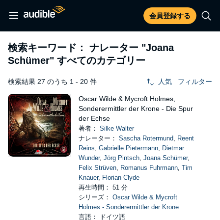
会員登録する
検索キーワード： ナレーター
"Joana
Schümer"
すべてのカテゴリー
検索結果 27 のうち 1 - 20 件
人気
フィルター
Oscar Wilde & Mycroft Holmes,
Sonderermittler der Krone - Die Spur
der Echse
著者：
Silke Walter
ナレーター：
Sascha Rotermund
,
Reent
Reins
,
Gabrielle Pietermann
,
Dietmar
Wunder
,
Jörg Pintsch
,
Joana Schümer
,
Felix Strüven
,
Romanus Fuhrmann
,
Tim
Knauer
,
Florian Clyde
再生時間： 51 分
シリーズ：
Oscar Wilde & Mycroft
Holmes - Sonderermittler der Krone
言語： ドイツ語