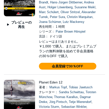
Brandt
,
Hans-Jürgen Dittberner
,
Andrea
Aust
,
Holger Löwenberg
,
Susanne Meikl
,
Marc Schülert
,
Oliver Stritzel
,
Alexander
Turrek
,
Peter Sura
,
Christin Marquitan
,
Joana Schümer
,
Lutz Mackensy
プレビューの
再生
再生時間： 1 時間
シリーズ：
Pater Brown Hörspiel
言語： ドイツ語
レビューはまだありません。
￥1,000
で購入、またはプレミアムプ
ランの無料体験を始めて非会員価格
の30％OFF で購入
会員登録で30％OFF
Planet Eden 12
著者：
Markus Topf
,
Tobias Jawtusch
ナレーター：
Sandra Schwittau
,
Torsten
Münchow
,
Thomas Karallus
,
Dagmar
Dreke
,
Jörg Pintsch
,
Tetje Mierendorf
,
Victoria Sturm
,
Sebastian Winkler
,