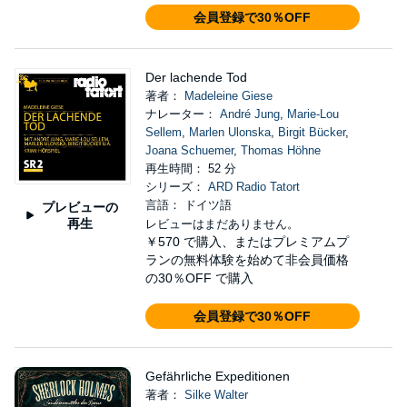
会員登録で30％OFF
Der lachende Tod
著者：
Madeleine Giese
ナレーター：
André Jung
,
Marie-Lou
Sellem
,
Marlen Ulonska
,
Birgit Bücker
,
Joana Schuemer
,
Thomas Höhne
再生時間： 52 分
シリーズ：
ARD Radio Tatort
言語： ドイツ語
プレビューの
再生
レビューはまだありません。
￥570
で購入、またはプレミアムプ
ランの無料体験を始めて非会員価格
の30％OFF で購入
会員登録で30％OFF
Gefährliche Expeditionen
著者：
Silke Walter