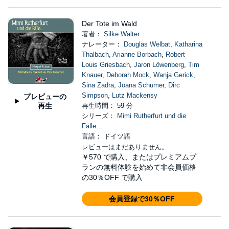
Der Tote im Wald
著者：
Silke Walter
ナレーター：
Douglas Welbat
,
Katharina
Thalbach
,
Arianne Borbach
,
Robert
Louis Griesbach
,
Jaron Löwenberg
,
Tim
Knauer
,
Deborah Mock
,
Wanja Gerick
,
Sina Zadra
,
Joana Schümer
,
Dirc
Simpson
,
Lutz Mackensy
プレビューの
再生
再生時間： 59 分
シリーズ：
Mimi Rutherfurt und die
Fälle…
言語： ドイツ語
レビューはまだありません。
￥570
で購入、またはプレミアムプ
ランの無料体験を始めて非会員価格
の30％OFF で購入
会員登録で30％OFF