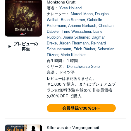
Monktons Gruft
著者：
Yves Holland
ナレーター：
Marcel Mann
,
Douglas
Welbat
,
Brian Sommer
,
Gabrielle
Pietermann
,
Arianne Borbach
,
Christian
Dabeler
,
Timo Weisschnur
,
Liane
Rudolph
,
Joana Schümer
,
Dagmar
Dreke
,
Jürgen Thormann
,
Reinhard
プレビューの
再生
Scheunemann
,
Erich Räuker
,
Sebastian
Fitzner
,
Mario Klischies
再生時間： 1 時間
シリーズ：
Die schwarze Serie
言語： ドイツ語
レビューはまだありません。
￥1,000
で購入、またはプレミアムプ
ランの無料体験を始めて非会員価格
の30％OFF で購入
会員登録で30％OFF
Killer aus der Vergangenheit