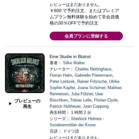
レビューはまだありません。
￥800
で予約注文、またはプレミア
ムプラン無料体験を始めて非会員価
格の30％OFFで予約注文
会員プランに登録する
Eine Studie in Blutrot
著者：
Silke Walter
ナレーター：
Charles Rettinghaus
,
Florian Halm
,
Gabrielle Pietermann
,
Peter Lontzek
,
Rainer Fritzsche
,
Ulrike
Sophie Kapfer
,
Joana Schümer
,
Mathias
Renneisen
,
Julia Fölster
,
Uwe
Büschken
,
Tobias Lelle
,
Florian Clyde
,
プレビューの
再生
Patrick Holtheuer
,
Jean Coppong
再生時間： 1 時間 2 分
シリーズ：
Sherlock Holmes -
Sonderermittler der Krone
言語： ドイツ語
レビューはまだありません。