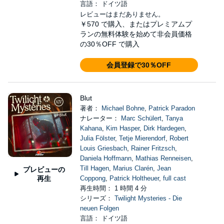
言語： ドイツ語
レビューはまだありません。
￥570
で購入、またはプレミアムプ
ランの無料体験を始めて非会員価格
の30％OFF で購入
会員登録で30％OFF
Blut
著者：
Michael Bohne
,
Patrick Paradon
ナレーター：
Marc Schülert
,
Tanya
Kahana
,
Kim Hasper
,
Dirk Hardegen
,
Julia Fölster
,
Tetje Mierendorf
,
Robert
Louis Griesbach
,
Rainer Fritzsch
,
Daniela Hoffmann
,
Mathias Renneisen
,
Till Hagen
,
Marius Clarén
,
Jean
プレビューの
再生
Coppong
,
Patrick Holtheuer
,
full cast
再生時間： 1 時間 4 分
シリーズ：
Twilight Mysteries - Die
neuen Folgen
言語： ドイツ語