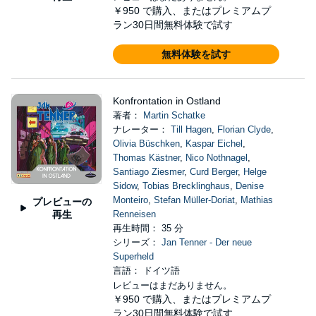
￥950
で購入、またはプレミアムプ
ラン30日間無料体験で試す
無料体験を試す
Konfrontation in Ostland
著者：
Martin Schatke
ナレーター：
Till Hagen
,
Florian Clyde
,
Olivia Büschken
,
Kaspar Eichel
,
Thomas Kästner
,
Nico Nothnagel
,
Santiago Ziesmer
,
Curd Berger
,
Helge
Sidow
,
Tobias Brecklinghaus
,
Denise
Monteiro
,
Stefan Müller-Doriat
,
Mathias
プレビューの
再生
Renneisen
再生時間： 35 分
シリーズ：
Jan Tenner - Der neue
Superheld
言語： ドイツ語
レビューはまだありません。
￥950
で購入、またはプレミアムプ
ラン30日間無料体験で試す