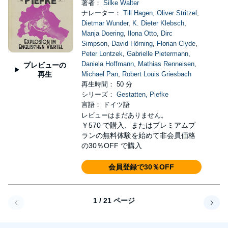
著者：
Silke Walter
ナレーター：
Till Hagen
,
Oliver Stritzel
,
Dietmar Wunder
,
K. Dieter Klebsch
,
Manja Doering
,
Ilona Otto
,
Dirc
Simpson
,
David Hörning
,
Florian Clyde
,
Peter Lontzek
,
Gabrielle Pietermann
,
Daniela Hoffmann
,
Mathias Renneisen
,
プレビューの
再生
Michael Pan
,
Robert Louis Griesbach
再生時間： 50 分
シリーズ：
Gestatten, Piefke
言語： ドイツ語
レビューはまだありません。
￥570
で購入、またはプレミアムプ
ランの無料体験を始めて非会員価格
の30％OFF で購入
会員登録で30％OFF
1 / 21 ページ
戻る
次へ