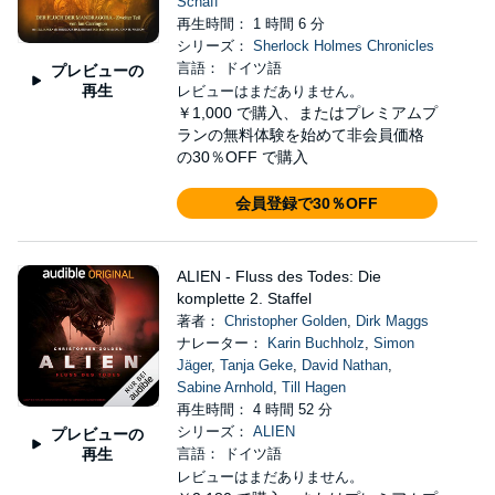
Schaff
再生時間： 1 時間 6 分
シリーズ：
Sherlock Holmes Chronicles
言語： ドイツ語
プレビューの
再生
レビューはまだありません。
￥1,000
で購入、またはプレミアムプ
ランの無料体験を始めて非会員価格
の30％OFF で購入
会員登録で30％OFF
ALIEN - Fluss des Todes: Die
komplette 2. Staffel
著者：
Christopher Golden
,
Dirk Maggs
ナレーター：
Karin Buchholz
,
Simon
Jäger
,
Tanja Geke
,
David Nathan
,
Sabine Arnhold
,
Till Hagen
再生時間： 4 時間 52 分
シリーズ：
ALIEN
プレビューの
再生
言語： ドイツ語
レビューはまだありません。