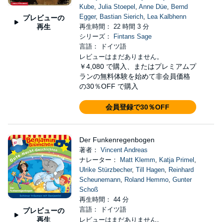
Kube
,
Julia Stoepel
,
Anne Düe
,
Bernd
Egger
,
Bastian Sierich
,
Lea Kalbhenn
プレビューの
再生
再生時間： 22 時間 3 分
シリーズ：
Fintans Sage
言語： ドイツ語
レビューはまだありません。
￥4,080
で購入、またはプレミアムプ
ランの無料体験を始めて非会員価格
の30％OFF で購入
会員登録で30％OFF
Der Funkenregenbogen
著者：
Vincent Andreas
ナレーター：
Matt Klemm
,
Katja Primel
,
Ulrike Stürzbecher
,
Till Hagen
,
Reinhard
Scheunemann
,
Roland Hemmo
,
Gunter
Schoß
再生時間： 44 分
言語： ドイツ語
プレビューの
再生
レビューはまだありません。