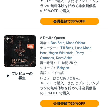
￥2,180
で購入、またはプレミアムプ
ランの無料体験を始めて非会員価格
の30％OFF で購入
会員登録で30％OFF
A Devil's Queen
著者：
Don Both
,
Maria O'Hara
ナレーター：
Till Beck
,
Luna-Marie
Herz
,
Hagen Winterfels
,
Romy
Oltmanns
,
Kevo Adler
再生時間： 11 時間 28 分
シリーズ：
Babylon
言語： ドイツ語
プレビューの
再生
レビューはまだありません。
￥3,290
で購入、またはプレミアムプ
ランの無料体験を始めて非会員価格
の30％OFF で購入
会員登録で30％OFF