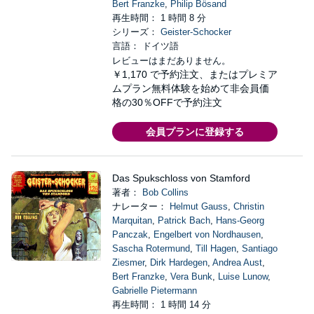
Bert Franzke
,
Philip Bösand
再生時間： 1 時間 8 分
シリーズ：
Geister-Schocker
言語： ドイツ語
レビューはまだありません。
￥1,170
で予約注文、またはプレミア
ムプラン無料体験を始めて非会員価
格の30％OFFで予約注文
会員プランに登録する
Das Spukschloss von Stamford
著者：
Bob Collins
ナレーター：
Helmut Gauss
,
Christin
Marquitan
,
Patrick Bach
,
Hans-Georg
Panczak
,
Engelbert von Nordhausen
,
Sascha Rotermund
,
Till Hagen
,
Santiago
Ziesmer
,
Dirk Hardegen
,
Andrea Aust
,
Bert Franzke
,
Vera Bunk
,
Luise Lunow
,
Gabrielle Pietermann
再生時間： 1 時間 14 分