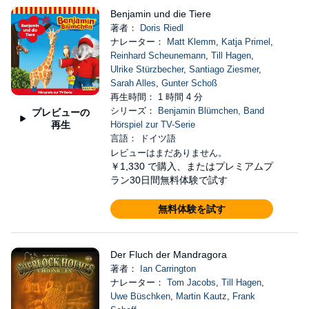
Benjamin und die Tiere
著者：
Doris Riedl
ナレーター：
Matt Klemm
,
Katja Primel
,
Reinhard Scheunemann
,
Till Hagen
,
Ulrike Stürzbecher
,
Santiago Ziesmer
,
Sarah Alles
,
Gunter Schoß
再生時間： 1 時間 4 分
シリーズ：
Benjamin Blümchen, Band
プレビューの
再生
Hörspiel zur TV-Serie
言語： ドイツ語
レビューはまだありません。
￥1,330
で購入、またはプレミアムプ
ラン30日間無料体験で試す
無料体験を試す
Der Fluch der Mandragora
著者：
Ian Carrington
ナレーター：
Tom Jacobs
,
Till Hagen
,
Uwe Büschken
,
Martin Kautz
,
Frank