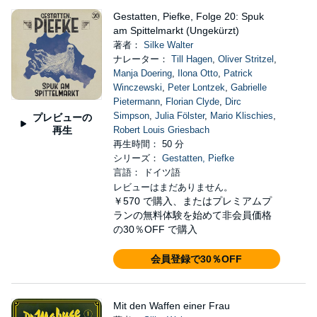
Gestatten, Piefke, Folge 20: Spuk
am Spittelmarkt (Ungekürzt)
著者：
Silke Walter
ナレーター：
Till Hagen
,
Oliver Stritzel
,
Manja Doering
,
Ilona Otto
,
Patrick
Winczewski
,
Peter Lontzek
,
Gabrielle
Pietermann
,
Florian Clyde
,
Dirc
Simpson
,
Julia Fölster
,
Mario Klischies
,
プレビューの
再生
Robert Louis Griesbach
再生時間： 50 分
シリーズ：
Gestatten, Piefke
言語： ドイツ語
レビューはまだありません。
￥570
で購入、またはプレミアムプ
ランの無料体験を始めて非会員価格
の30％OFF で購入
会員登録で30％OFF
Mit den Waffen einer Frau