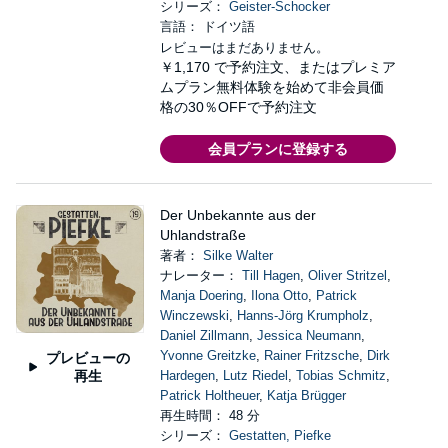
シリーズ：
Geister-Schocker
言語： ドイツ語
レビューはまだありません。
￥1,170
で予約注文、またはプレミア
ムプラン無料体験を始めて非会員価
格の30％OFFで予約注文
会員プランに登録する
Der Unbekannte aus der
Uhlandstraße
著者：
Silke Walter
ナレーター：
Till Hagen
,
Oliver Stritzel
,
Manja Doering
,
Ilona Otto
,
Patrick
Winczewski
,
Hanns-Jörg Krumpholz
,
Daniel Zillmann
,
Jessica Neumann
,
Yvonne Greitzke
,
Rainer Fritzsche
,
Dirk
プレビューの
再生
Hardegen
,
Lutz Riedel
,
Tobias Schmitz
,
Patrick Holtheuer
,
Katja Brügger
再生時間： 48 分
シリーズ：
Gestatten, Piefke