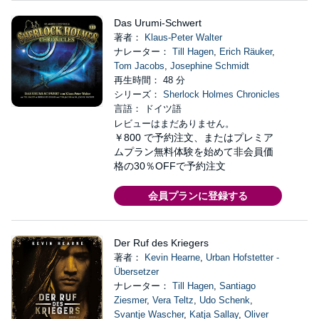
Das Urumi-Schwert
著者：
Klaus-Peter Walter
ナレーター：
Till Hagen
,
Erich Räuker
,
Tom Jacobs
,
Josephine Schmidt
再生時間： 48 分
シリーズ：
Sherlock Holmes Chronicles
言語： ドイツ語
レビューはまだありません。
￥800
で予約注文、またはプレミア
ムプラン無料体験を始めて非会員価
格の30％OFFで予約注文
会員プランに登録する
Der Ruf des Kriegers
著者：
Kevin Hearne
,
Urban Hofstetter -
Übersetzer
ナレーター：
Till Hagen
,
Santiago
Ziesmer
,
Vera Teltz
,
Udo Schenk
,
Svantje Wascher
,
Katja Sallay
,
Oliver