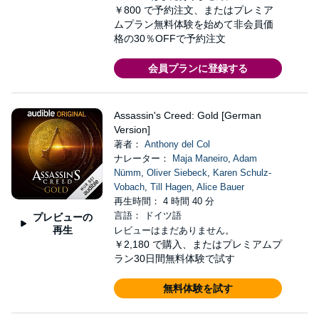
￥800
で予約注文、またはプレミア
ムプラン無料体験を始めて非会員価
格の30％OFFで予約注文
会員プランに登録する
Assassin's Creed: Gold [German
Version]
著者：
Anthony del Col
ナレーター：
Maja Maneiro
,
Adam
Nümm
,
Oliver Siebeck
,
Karen Schulz-
Vobach
,
Till Hagen
,
Alice Bauer
再生時間： 4 時間 40 分
言語： ドイツ語
プレビューの
再生
レビューはまだありません。
￥2,180
で購入、またはプレミアムプ
ラン30日間無料体験で試す
無料体験を試す