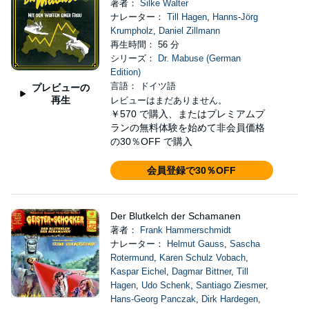
著者：
Silke Walter
ナレーター：
Till Hagen
,
Hanns-Jörg
Krumpholz
,
Daniel Zillmann
再生時間： 56 分
シリーズ：
Dr. Mabuse (German
Edition)
言語： ドイツ語
プレビューの
再生
レビューはまだありません。
￥570
で購入、またはプレミアムプ
ランの無料体験を始めて非会員価格
の30％OFF で購入
会員登録で30％OFF
Der Blutkelch der Schamanen
著者：
Frank Hammerschmidt
ナレーター：
Helmut Gauss
,
Sascha
Rotermund
,
Karen Schulz Vobach
,
Kaspar Eichel
,
Dagmar Bittner
,
Till
Hagen
,
Udo Schenk
,
Santiago Ziesmer
,
Hans-Georg Panczak
,
Dirk Hardegen
,