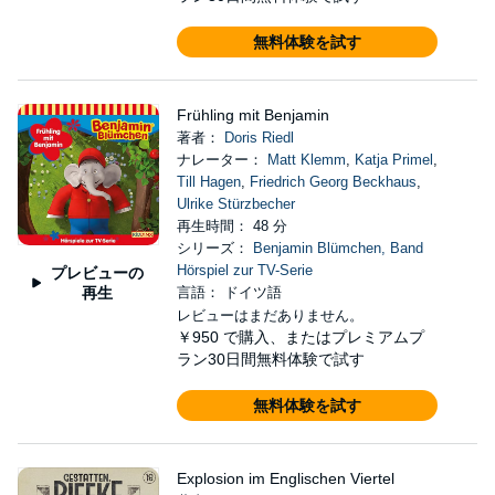
無料体験を試す
Frühling mit Benjamin
著者：
Doris Riedl
ナレーター：
Matt Klemm
,
Katja Primel
,
Till Hagen
,
Friedrich Georg Beckhaus
,
Ulrike Stürzbecher
再生時間： 48 分
シリーズ：
Benjamin Blümchen, Band
Hörspiel zur TV-Serie
プレビューの
再生
言語： ドイツ語
レビューはまだありません。
￥950
で購入、またはプレミアムプ
ラン30日間無料体験で試す
無料体験を試す
Explosion im Englischen Viertel