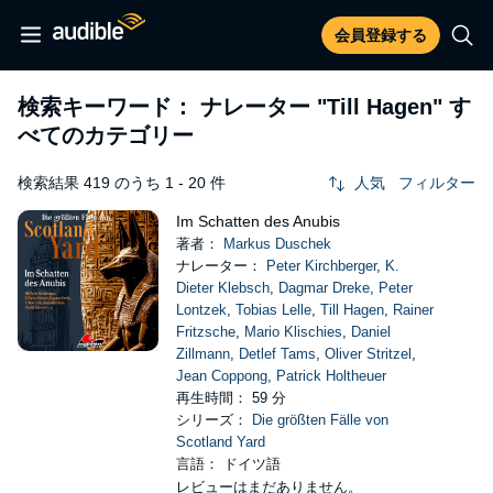
会員登録する
検索キーワード： ナレーター
"Till Hagen"
す
べてのカテゴリー
検索結果 419 のうち 1 - 20 件
人気
フィルター
Im Schatten des Anubis
著者：
Markus Duschek
ナレーター：
Peter Kirchberger
,
K.
Dieter Klebsch
,
Dagmar Dreke
,
Peter
Lontzek
,
Tobias Lelle
,
Till Hagen
,
Rainer
Fritzsche
,
Mario Klischies
,
Daniel
Zillmann
,
Detlef Tams
,
Oliver Stritzel
,
Jean Coppong
,
Patrick Holtheuer
再生時間： 59 分
シリーズ：
Die größten Fälle von
Scotland Yard
言語： ドイツ語
レビューはまだありません。