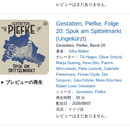
レビューはまだありません。
Gestatten, Piefke, Folge
20: Spuk am Spittelmarkt
(Ungekürzt)
Gestatten, Piefke, Band 20
著者：
Silke Walter
ナレーター：
Till Hagen
,
Oliver Stritzel
,
Manja Doering
,
Ilona Otto
,
Patrick
Winczewski
,
Peter Lontzek
,
Gabrielle
Pietermann
,
Florian Clyde
,
Dirc
Simpson
,
Julia Fölster
,
Mario Klischies
,
プレビューの再生
Robert Louis Griesbach
シリーズ：
Gestatten, Piefke
再生時間： 50 分
配信日： 2026/08/07
言語： ドイツ語
レビューはまだありません。