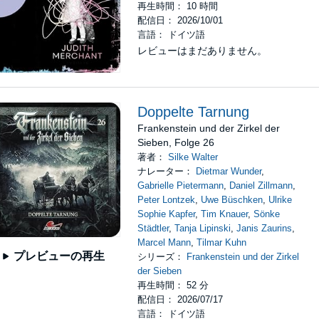
再生時間： 10 時間
配信日： 2026/10/01
言語： ドイツ語
レビューはまだありません。
Doppelte Tarnung
Frankenstein und der Zirkel der
Sieben, Folge 26
著者：
Silke Walter
ナレーター：
Dietmar Wunder
,
Gabrielle Pietermann
,
Daniel Zillmann
,
Peter Lontzek
,
Uwe Büschken
,
Ulrike
Sophie Kapfer
,
Tim Knauer
,
Sönke
Städtler
,
Tanja Lipinski
,
Janis Zaurins
,
Marcel Mann
,
Tilmar Kuhn
プレビューの再生
シリーズ：
Frankenstein und der Zirkel
der Sieben
再生時間： 52 分
配信日： 2026/07/17
言語： ドイツ語