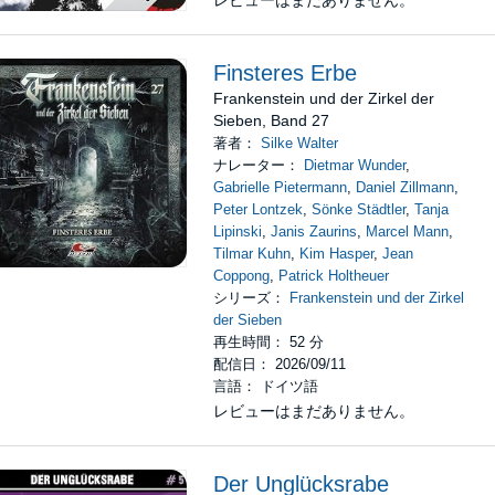
レビューはまだありません。
Finsteres Erbe
Frankenstein und der Zirkel der
Sieben, Band 27
著者：
Silke Walter
ナレーター：
Dietmar Wunder
,
Gabrielle Pietermann
,
Daniel Zillmann
,
Peter Lontzek
,
Sönke Städtler
,
Tanja
Lipinski
,
Janis Zaurins
,
Marcel Mann
,
Tilmar Kuhn
,
Kim Hasper
,
Jean
Coppong
,
Patrick Holtheuer
シリーズ：
Frankenstein und der Zirkel
der Sieben
再生時間： 52 分
配信日： 2026/09/11
言語： ドイツ語
レビューはまだありません。
Der Unglücksrabe