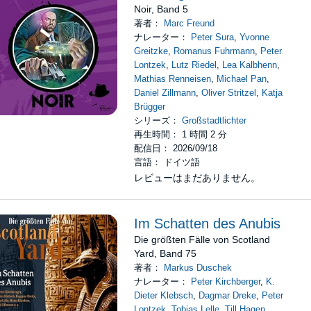
Noir, Band 5
著者：
Marc Freund
ナレーター：
Peter Sura
,
Yvonne
Greitzke
,
Romanus Fuhrmann
,
Peter
Lontzek
,
Lutz Riedel
,
Lea Kalbhenn
,
Mathias Renneisen
,
Michael Pan
,
Daniel Zillmann
,
Oliver Stritzel
,
Katja
Brügger
シリーズ：
Großstadtlichter
再生時間： 1 時間 2 分
配信日： 2026/09/18
言語： ドイツ語
レビューはまだありません。
Im Schatten des Anubis
Die größten Fälle von Scotland
Yard, Band 75
著者：
Markus Duschek
ナレーター：
Peter Kirchberger
,
K.
Dieter Klebsch
,
Dagmar Dreke
,
Peter
Lontzek
,
Tobias Lelle
,
Till Hagen
,