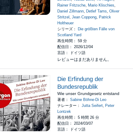
Rainer Fritzsche
,
Mario Klischies
,
Daniel Zillmann
,
Detlef Tams
,
Oliver
Stritzel
,
Jean Coppong
,
Patrick
Holtheuer
シリーズ：
Die größten Fälle von
Scotland Yard
再生時間： 59 分
配信日： 2026/12/04
言語： ドイツ語
レビューはまだありません。
Die Erfindung der
Bundesrepublik
Wie unser Grundgesetz entstand
著者：
Sabine Böhne-Di Leo
ナレーター：
Jutta Seifert
,
Peter
Lontzek
再生時間： 5 時間 26 分
配信日： 2024/03/07
言語： ドイツ語