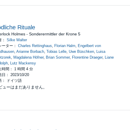
dliche Rituale
rlock Holmes - Sonderermittler der Krone 5
者：
Silke Walter
レーター：
Charles Rettinghaus
,
Florian Halm
,
Engelbert von
rdhausen
,
Arianne Borbach
,
Tobias Lelle
,
Uwe Büschken
,
Luisa
tzorek
,
Magdalena Höfner
,
Brian Sommer
,
Florentine Draeger
,
Liane
dolph
,
Lutz Mackensy
時間： 1 時間 4 分
日： 2023/10/20
語： ドイツ語
ビューはまだありません。