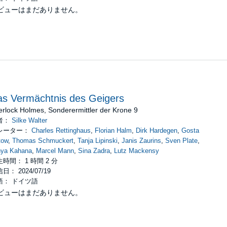
ビューはまだありません。
s Vermächtnis des Geigers
rlock Holmes, Sonderermittler der Krone 9
者：
Silke Walter
レーター：
Charles Rettinghaus
,
Florian Halm
,
Dirk Hardegen
,
Gosta
tow
,
Thomas Schmuckert
,
Tanja Lipinski
,
Janis Zaurins
,
Sven Plate
,
nya Kahana
,
Marcel Mann
,
Sina Zadra
,
Lutz Mackensy
時間： 1 時間 2 分
日： 2024/07/19
語： ドイツ語
ビューはまだありません。