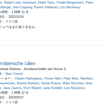
es
,
Robert Louis Griesbach
,
Detlef Tams
,
Friedel Morgenstern
,
Peter
chberger
,
Jean Coppong
,
Patrick Holtheuer
,
Lutz Mackensy
時間： 1 時間 11 分
日： 2022/12/16
語： ドイツ語
ビューはまだありません。
rräterische Lilien
rlock Holmes - Sonderermittler der Krone 3
者：
Marc Freund
レーター：
Charles Rettinghaus
,
Florian Halm
,
Peter Weis
,
Reinhard
heunemann
,
Arianne Borbach
,
Stefan Krause
,
Mario Klischies
,
Ilona
o
,
Janis Zaurins
,
Erich Räuker
,
Liane Rudolph
,
Lutz Mackensy
時間： 1 時間 12 分
日： 2023/03/17
語： ドイツ語