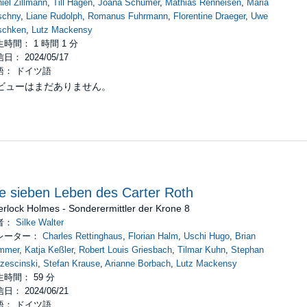
iel Zillmann
,
Till Hagen
,
Joana Schümer
,
Mathias Renneisen
,
Maria
schny
,
Liane Rudolph
,
Romanus Fuhrmann
,
Florentine Draeger
,
Uwe
schken
,
Lutz Mackensy
時間： 1 時間 1 分
日： 2024/05/17
語： ドイツ語
ビューはまだありません。
e sieben Leben des Carter Roth
rlock Holmes - Sonderermittler der Krone 8
者：
Silke Walter
レーター：
Charles Rettinghaus
,
Florian Halm
,
Uschi Hugo
,
Brian
mmer
,
Katja Keßler
,
Robert Louis Griesbach
,
Tilmar Kuhn
,
Stephan
zescinski
,
Stefan Krause
,
Arianne Borbach
,
Lutz Mackensy
時間： 59 分
日： 2024/06/21
語： ドイツ語