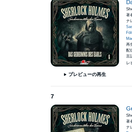
Da
She
著
ナ
Sa
Föl
Ma
再
配信
言
レ
プレビューの再生
7
Ge
She
著
ナ