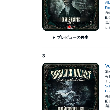
All
Kir
再生
配信
言
レ
プレビューの再生
3
Ve
She
著
ナ
Sc
Ott
再生
配信
言