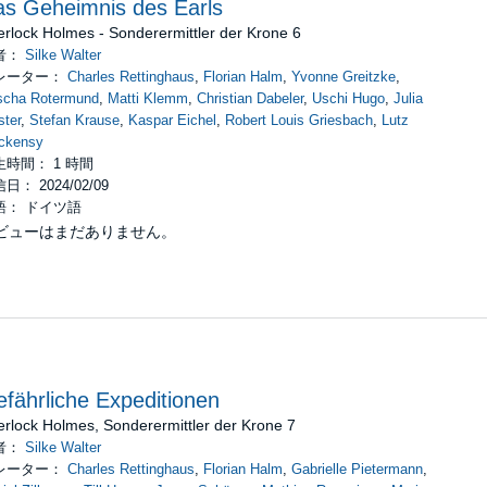
s Geheimnis des Earls
rlock Holmes - Sonderermittler der Krone 6
者：
Silke Walter
レーター：
Charles Rettinghaus
,
Florian Halm
,
Yvonne Greitzke
,
scha Rotermund
,
Matti Klemm
,
Christian Dabeler
,
Uschi Hugo
,
Julia
ster
,
Stefan Krause
,
Kaspar Eichel
,
Robert Louis Griesbach
,
Lutz
ckensy
生時間： 1 時間
日： 2024/02/09
語： ドイツ語
ビューはまだありません。
fährliche Expeditionen
rlock Holmes, Sonderermittler der Krone 7
者：
Silke Walter
レーター：
Charles Rettinghaus
,
Florian Halm
,
Gabrielle Pietermann
,