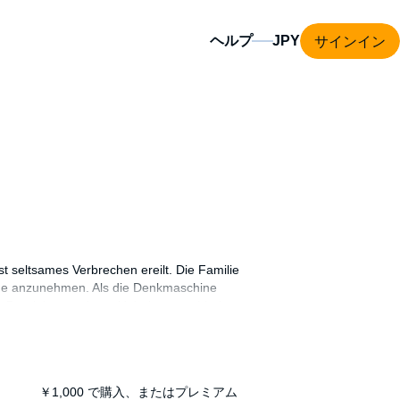
サインイン
ヘルプ
t seltsames Verbrechen ereilt. Die Familie
Sache anzunehmen. Als die Denkmaschine
ße Detektiv von einem Unbekannten hierher
rdmethode mehr als nur ein Rätsel auf.
ekannte ein böses Spiel mit ihnen treiben.
rbert Langer, Björn Schalla, Andreas
￥1,000
で購入、またはプレミアム