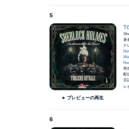
5
Tö
She
著
ナ
No
Wie
Ru
再生
配信
言
レ
プレビューの再生
6