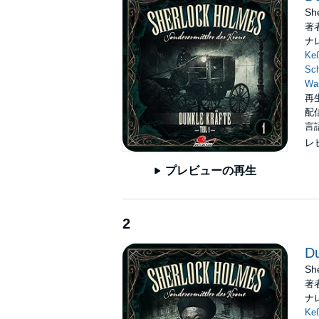
Fröhlich, Thomas Schmuckert, Sarah Alles,
She
Marc Schülert, Ilona Otto, Romanus Fuhrm
著
ナ
©2022 Maritim Verlag (P)2022 Maritim Verl
Keß
Sc
Wan
再生
配信
言
レ
プレビューの再生
2
Du
She
著
ナ
Keß