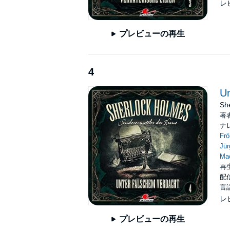
レ
プレビューの再生
4
Un
She
著
ナ
Frö
Jü
Ma
再生
配信
言
レ
プレビューの再生