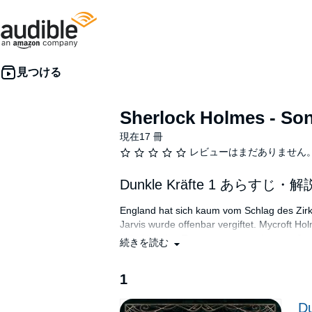
Sherlock Holmes - Son
現在17 冊
レビューはまだありません
Dunkle Kräfte 1 あらすじ・解
England hat sich kaum vom Schlag des Zirke
Jarvis wurde offenbar vergiftet. Mycroft H
dabei ist, den Tatort zu untersuchen, stö
続きを読む
gelenkt. Van Dusen und Sherlock Holmes ma
Ihnen bleibt kaum Zeit, um Luft zu holen, d
1
Und plötzlich legt genau dieser vor ihnen s
Die vollständige Liste aller Sprecher beinh
Du