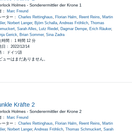
 Lutz Riedel, Dagmar Dempe, Robert Louis Griesbach, Erich Räuker, W
rlock Holmes - Sonderermittler der Krone 1
ann, Jean Coppong, Patrick Holtheuer, Lutz Mackensy.
者：
Marc Freund
レーター：
Charles Rettinghaus
,
Florian Halm
,
Reent Reins
,
Martin
ag
ler
,
Norbert Langer
,
Björn Schalla
,
Andreas Fröhlich
,
Thomas
hmuckert
,
Sarah Alles
,
Lutz Riedel
,
Dagmar Dempe
,
Erich Räuker
,
ja Gerick
,
Brian Sommer
,
Sina Zadra
時間： 1 時間 12 分
日： 2022/12/14
語： ドイツ語
ビューはまだありません。
nkle Kräfte 2
rlock Holmes - Sonderermittler der Krone 2
者：
Marc Freund
レーター：
Charles Rettinghaus
,
Florian Halm
,
Reent Reins
,
Martin
ler
,
Norbert Langer
,
Andreas Fröhlich
,
Thomas Schmuckert
,
Sarah