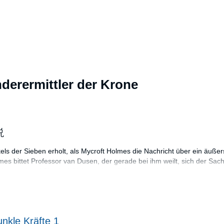
derermittler der Krone
。
説
ls der Sieben erholt, als Mycroft Holmes die Nachricht über ein äußers
olmes bittet Professor van Dusen, der gerade bei ihm weilt, sich der 
ßt überraschend Sherlock Holmes dazu. Wie es aussieht, wurde der gro
chen sich an die Untersuchung des Falls, allerdings gibt ihnen die Mo
a sich bereits das zweite Verbrechen anbahnt. Es ist, als würde der Unb
eine Maske ab...
altet Charles Rettinghaus, Florian Halm, Reent Reins, Martin Keßler, No
nkle Kräfte 1