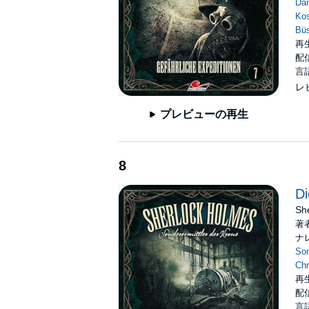
Dan
Ko
Bü
再生
配信
言
レ
プレビューの再生
8
Di
She
著
ナ
So
Chr
再生
配信
言