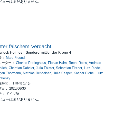
ビューはまだありません。
ter falschem Verdacht
rlock Holmes - Sonderermittler der Krone 4
者：
Marc Freund
レーター：
Charles Rettinghaus
,
Florian Halm
,
Reent Reins
,
Andreas
hlich
,
Christian Dabeler
,
Julia Fölster
,
Sebastian Fitzner
,
Lutz Riedel
,
rgen Thormann
,
Mathias Renneisen
,
Julia Casper
,
Kaspar Eichel
,
Lutz
ckensy
時間： 1 時間 17 分
日： 2023/06/30
語： ドイツ語
ビューはまだありません。