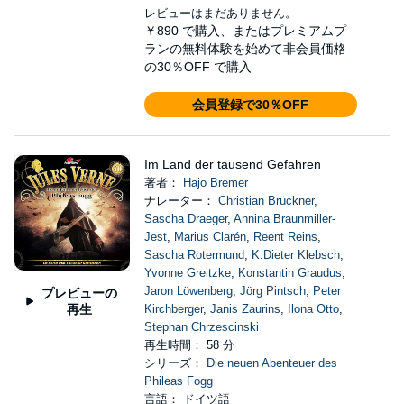
レビューはまだありません。
￥890
で購入、またはプレミアムプ
ランの無料体験を始めて非会員価格
の30％OFF で購入
会員登録で30％OFF
Im Land der tausend Gefahren
著者：
Hajo Bremer
ナレーター：
Christian Brückner
,
Sascha Draeger
,
Annina Braunmiller-
Jest
,
Marius Clarén
,
Reent Reins
,
Sascha Rotermund
,
K.Dieter Klebsch
,
Yvonne Greitzke
,
Konstantin Graudus
,
Jaron Löwenberg
,
Jörg Pintsch
,
Peter
プレビューの
再生
Kirchberger
,
Janis Zaurins
,
Ilona Otto
,
Stephan Chrzescinski
再生時間： 58 分
シリーズ：
Die neuen Abenteuer des
Phileas Fogg
言語： ドイツ語