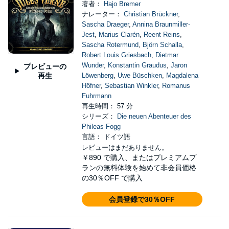
著者：
Hajo Bremer
ナレーター：
Christian Brückner
,
Sascha Draeger
,
Annina Braunmiller-
Jest
,
Marius Clarén
,
Reent Reins
,
Sascha Rotermund
,
Björn Schalla
,
Robert Louis Griesbach
,
Dietmar
Wunder
,
Konstantin Graudus
,
Jaron
プレビューの
再生
Löwenberg
,
Uwe Büschken
,
Magdalena
Höfner
,
Sebastian Winkler
,
Romanus
Fuhrmann
再生時間： 57 分
シリーズ：
Die neuen Abenteuer des
Phileas Fogg
言語： ドイツ語
レビューはまだありません。
￥890
で購入、またはプレミアムプ
ランの無料体験を始めて非会員価格
の30％OFF で購入
会員登録で30％OFF