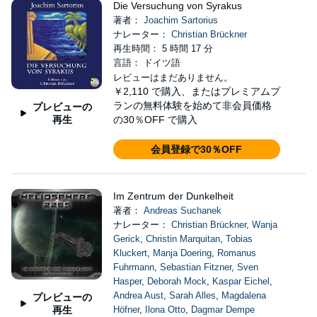
Die Versuchung von Syrakus
著者：
Joachim Sartorius
ナレーター：
Christian Brückner
再生時間： 5 時間 17 分
言語： ドイツ語
レビューはまだありません。
￥2,110
で購入、またはプレミアムプ
ランの無料体験を始めて非会員価格
プレビューの
再生
の30％OFF で購入
会員登録で30％OFF
Im Zentrum der Dunkelheit
著者：
Andreas Suchanek
ナレーター：
Christian Brückner
,
Wanja
Gerick
,
Christin Marquitan
,
Tobias
Kluckert
,
Manja Doering
,
Romanus
Fuhrmann
,
Sebastian Fitzner
,
Sven
Hasper
,
Deborah Mock
,
Kaspar Eichel
,
Andrea Aust
,
Sarah Alles
,
Magdalena
プレビューの
再生
Höfner
,
Ilona Otto
,
Dagmar Dempe