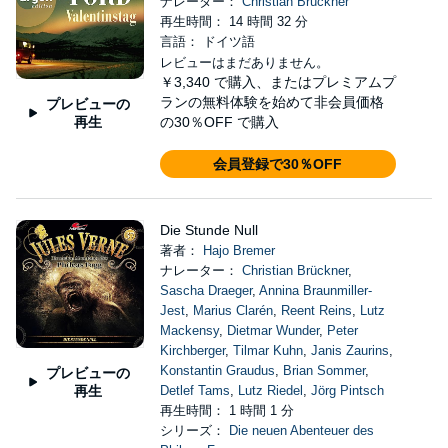
ナレーター：
Christian Brückner
再生時間： 14 時間 32 分
言語： ドイツ語
レビューはまだありません。
￥3,340
で購入、またはプレミアムプ
ランの無料体験を始めて非会員価格
プレビューの
再生
の30％OFF で購入
会員登録で30％OFF
Die Stunde Null
著者：
Hajo Bremer
ナレーター：
Christian Brückner
,
Sascha Draeger
,
Annina Braunmiller-
Jest
,
Marius Clarén
,
Reent Reins
,
Lutz
Mackensy
,
Dietmar Wunder
,
Peter
Kirchberger
,
Tilmar Kuhn
,
Janis Zaurins
,
Konstantin Graudus
,
Brian Sommer
,
プレビューの
再生
Detlef Tams
,
Lutz Riedel
,
Jörg Pintsch
再生時間： 1 時間 1 分
シリーズ：
Die neuen Abenteuer des