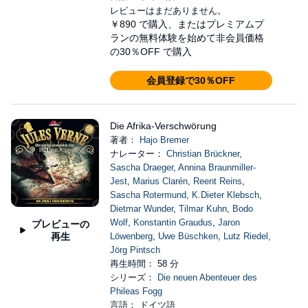
レビューはまだありません。
￥890
で購入、またはプレミアムプ
ランの無料体験を始めて非会員価格
の30％OFF で購入
会員登録で30％OFF
Die Afrika-Verschwörung
著者：
Hajo Bremer
ナレーター：
Christian Brückner
,
Sascha Draeger
,
Annina Braunmiller-
Jest
,
Marius Clarén
,
Reent Reins
,
Sascha Rotermund
,
K.Dieter Klebsch
,
Dietmar Wunder
,
Tilmar Kuhn
,
Bodo
Wolf
,
Konstantin Graudus
,
Jaron
プレビューの
再生
Löwenberg
,
Uwe Büschken
,
Lutz Riedel
,
Jörg Pintsch
再生時間： 58 分
シリーズ：
Die neuen Abenteuer des
Phileas Fogg
言語： ドイツ語