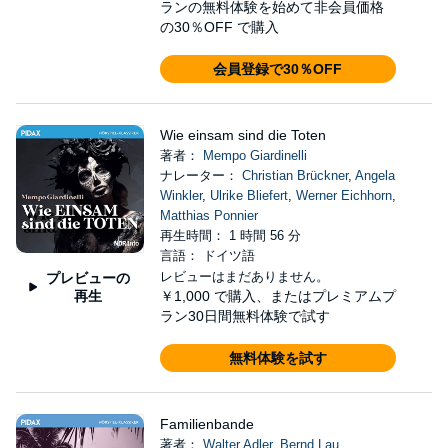
ランの無料体験を始めて非会員価格
の30％OFF で購入
会員登録で30％OFF
Wie einsam sind die Toten
著者：
Mempo Giardinelli
ナレーター：
Christian Brückner
,
Angela
Winkler
,
Ulrike Bliefert
,
Werner Eichhorn
,
Matthias Ponnier
再生時間： 1 時間 56 分
言語： ドイツ語
レビューはまだありません。
プレビューの
再生
￥1,000
で購入、またはプレミアムプ
ラン30日間無料体験で試す
無料体験を試す
Familienbande
著者：
Walter Adler
,
Bernd Lau