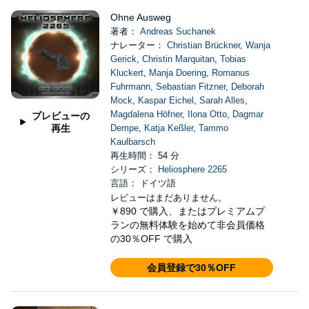
Ohne Ausweg
著者：
Andreas Suchanek
ナレーター：
Christian Brückner
,
Wanja
Gerick
,
Christin Marquitan
,
Tobias
Kluckert
,
Manja Doering
,
Romanus
Fuhrmann
,
Sebastian Fitzner
,
Deborah
Mock
,
Kaspar Eichel
,
Sarah Alles
,
Magdalena Höfner
,
Ilona Otto
,
Dagmar
プレビューの
再生
Dempe
,
Katja Keßler
,
Tammo
Kaulbarsch
再生時間： 54 分
シリーズ：
Heliosphere 2265
言語： ドイツ語
レビューはまだありません。
￥890
で購入、またはプレミアムプ
ランの無料体験を始めて非会員価格
の30％OFF で購入
会員登録で30％OFF