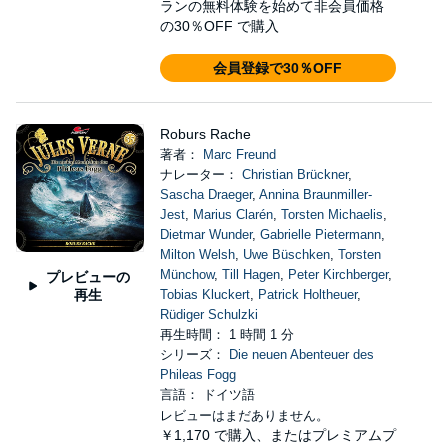
ランの無料体験を始めて非会員価格
の30％OFF で購入
会員登録で30％OFF
Roburs Rache
著者：
Marc Freund
ナレーター：
Christian Brückner
,
Sascha Draeger
,
Annina Braunmiller-
Jest
,
Marius Clarén
,
Torsten Michaelis
,
Dietmar Wunder
,
Gabrielle Pietermann
,
Milton Welsh
,
Uwe Büschken
,
Torsten
Münchow
,
Till Hagen
,
Peter Kirchberger
,
プレビューの
再生
Tobias Kluckert
,
Patrick Holtheuer
,
Rüdiger Schulzki
再生時間： 1 時間 1 分
シリーズ：
Die neuen Abenteuer des
Phileas Fogg
言語： ドイツ語
レビューはまだありません。
￥1,170
で購入、またはプレミアムプ