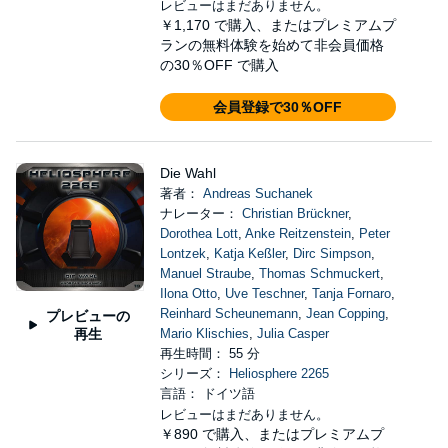
レビューはまだありません。
￥1,170
で購入、またはプレミアムプ
ランの無料体験を始めて非会員価格
の30％OFF で購入
会員登録で30％OFF
Die Wahl
著者：
Andreas Suchanek
ナレーター：
Christian Brückner
,
Dorothea Lott
,
Anke Reitzenstein
,
Peter
Lontzek
,
Katja Keßler
,
Dirc Simpson
,
Manuel Straube
,
Thomas Schmuckert
,
Ilona Otto
,
Uve Teschner
,
Tanja Fornaro
,
Reinhard Scheunemann
,
Jean Copping
,
プレビューの
再生
Mario Klischies
,
Julia Casper
再生時間： 55 分
シリーズ：
Heliosphere 2265
言語： ドイツ語
レビューはまだありません。
￥890
で購入、またはプレミアムプ