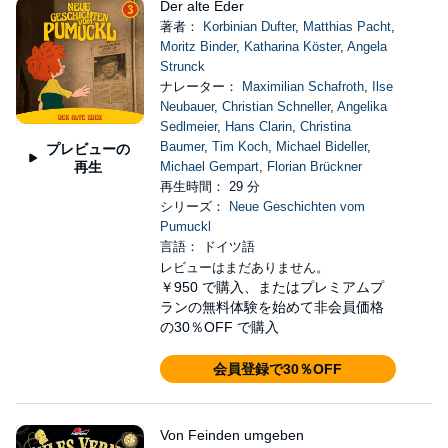
Der alte Eder
著者：
Korbinian Dufter
,
Matthias Pacht
,
Moritz Binder
,
Katharina Köster
,
Angela
Strunck
ナレーター：
Maximilian Schafroth
,
Ilse
Neubauer
,
Christian Schneller
,
Angelika
Sedlmeier
,
Hans Clarin
,
Christina
Baumer
,
Tim Koch
,
Michael Bideller
,
プレビューの
再生
Michael Gempart
,
Florian Brückner
再生時間： 29 分
シリーズ：
Neue Geschichten vom
Pumuckl
言語： ドイツ語
レビューはまだありません。
￥950
で購入、またはプレミアムプ
ランの無料体験を始めて非会員価格
の30％OFF で購入
会員登録で30％OFF
Von Feinden umgeben