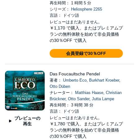
再生時間： 1 時間 5 分
シリーズ：
Heliosphere 2265
言語： ドイツ語
レビューはまだありません。
￥1,170
で購入、またはプレミアムプ
ランの無料体験を始めて非会員価格
の30％OFF で購入
会員登録で30％OFF
Das Foucaultsche Pendel
著者：
Umberto Eco
,
Burkhart Kroeber
,
Otto Düben
ナレーター：
Matthias Haase
,
Christian
Brückner
,
Otto Sander
,
Jutta Lampe
再生時間： 3 時間 38 分
言語： ドイツ語
レビューはまだありません。
プレビューの
再生
￥1,780
で購入、またはプレミアムプ
ランの無料体験を始めて非会員価格
の30％OFF で購入