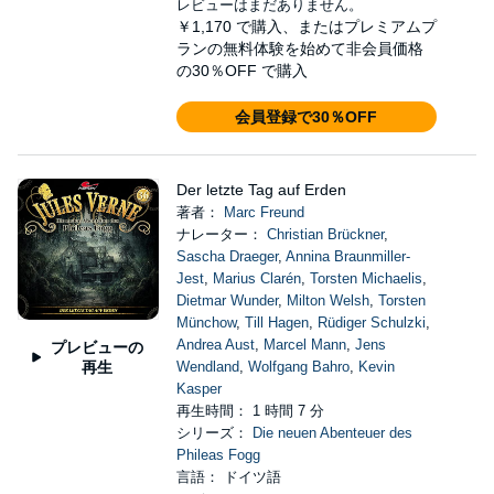
レビューはまだありません。
￥1,170
で購入、またはプレミアムプ
ランの無料体験を始めて非会員価格
の30％OFF で購入
会員登録で30％OFF
Der letzte Tag auf Erden
著者：
Marc Freund
ナレーター：
Christian Brückner
,
Sascha Draeger
,
Annina Braunmiller-
Jest
,
Marius Clarén
,
Torsten Michaelis
,
Dietmar Wunder
,
Milton Welsh
,
Torsten
Münchow
,
Till Hagen
,
Rüdiger Schulzki
,
Andrea Aust
,
Marcel Mann
,
Jens
プレビューの
再生
Wendland
,
Wolfgang Bahro
,
Kevin
Kasper
再生時間： 1 時間 7 分
シリーズ：
Die neuen Abenteuer des
Phileas Fogg
言語： ドイツ語