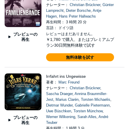
ナレーター：
Christian Brückner
,
Günter
Lamprecht
,
Dieter Borsche
,
Antje
Hagen
,
Hans Peter Hallwachs
再生時間： 3 時間 20 分
言語： ドイツ語
レビューはまだありません。
プレビューの
再生
￥1,780
で購入、またはプレミアムプ
ラン30日間無料体験で試す
無料体験を試す
Irrfahrt ins Ungewisse
著者：
Marc Freund
ナレーター：
Christian Brückner
,
Sascha Draeger
,
Annina Braunmiller-
Jest
,
Marius Clarén
,
Torsten Michaelis
,
Dietmar Wunder
,
Gabrielle Pietermann
,
Uwe Büschken
,
Torsten Münchow
,
Werner Wilkening
,
Sarah Alles
,
André
プレビューの
再生
Teuber
再生時間： 1 時間 3 分