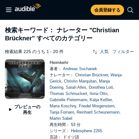
会員登録する
検索キーワード： ナレーター
"Christian
Brückner"
すべてのカテゴリー
検索結果 225 のうち 1 - 20 件
人気
フィルター
Heimkehr
著者：
Andreas Suchanek
ナレーター：
Christian Brückner
,
Wanja
Gerick
,
Christin Marquitan
,
Manja
Doering
,
Sarah Alles
,
Dorothea Lott
,
Thomas Schmuckert
,
Ilona Otto
,
Gabrielle Pietermann
,
Katja Keßler
,
Maria Koschny
,
Friedel Morgenstern
,
プレビューの
再生
Tanja Fornaro
,
Reinhard Scheunemann
,
Martin Sabel
再生時間： 53 分
シリーズ：
Heliosphere 2265
言語： ドイツ語