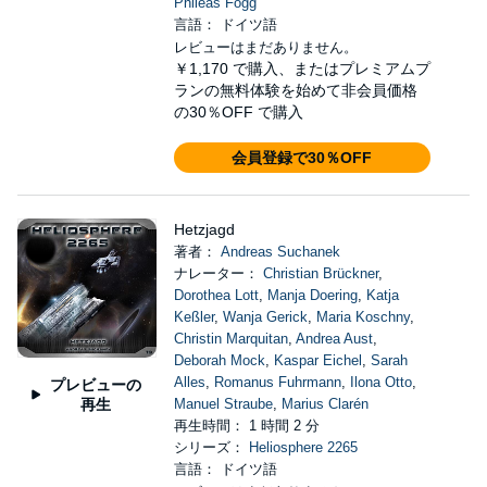
Phileas Fogg
言語： ドイツ語
レビューはまだありません。
￥1,170
で購入、またはプレミアムプ
ランの無料体験を始めて非会員価格
の30％OFF で購入
会員登録で30％OFF
Hetzjagd
著者：
Andreas Suchanek
ナレーター：
Christian Brückner
,
Dorothea Lott
,
Manja Doering
,
Katja
Keßler
,
Wanja Gerick
,
Maria Koschny
,
Christin Marquitan
,
Andrea Aust
,
Deborah Mock
,
Kaspar Eichel
,
Sarah
Alles
,
Romanus Fuhrmann
,
Ilona Otto
,
プレビューの
再生
Manuel Straube
,
Marius Clarén
再生時間： 1 時間 2 分
シリーズ：
Heliosphere 2265
言語： ドイツ語