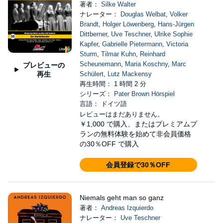
著者：
Silke Walter
ナレーター：
Douglas Welbat
,
Volker
Brandt
,
Holger Löwenberg
,
Hans-Jürgen
Dittberner
,
Uve Teschner
,
Ulrike Sophie
Kapfer
,
Gabrielle Pietermann
,
Victoria
Sturm
,
Tilmar Kuhn
,
Reinhard
Scheunemann
,
Maria Koschny
,
Marc
プレビューの
再生
Schülert
,
Lutz Mackensy
再生時間： 1 時間 2 分
シリーズ：
Pater Brown Hörspiel
言語： ドイツ語
レビューはまだありません。
￥1,000
で購入、またはプレミアムプ
ランの無料体験を始めて非会員価格
の30％OFF で購入
会員登録で30％OFF
Niemals geht man so ganz
著者：
Andreas Izquierdo
ナレーター：
Uve Teschner