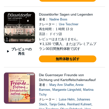
Düsseldorfer Sagen und Legenden
著者：
Nadine Boos
ナレーター：
Uve Teschner
再生時間： 1 時間 13 分
言語： ドイツ語
レビューはまだありません。
￥1,120
で購入、またはプレミアムプ
ラン30日間無料体験で試す
プレビューの
再生
無料体験を試す
Die Guernseyer Freunde von
Dichtung und Kartoffelschalenauflauf
著者：
Mary Ann Shaffer
,
Annie
Barrows
,
Margarete Längsfeld
,
Martina
Tichy
ナレーター：
Luise Helm
,
Johannes
Steck
,
Tanja Geke
,
Reinhard Kuhnert
,