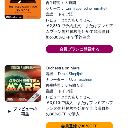
再生時間： 8 時間
シリーズ：
Ein Trauerredner ermittelt
言語： ドイツ語
レビューはまだありません。
￥2,830
で予約注文、またはプレミア
ムプラン無料体験を始めて非会員価
格の30％OFFで予約注文
会員プランに登録する
Orchestra on Mars
著者：
Dinko Skopljak
ナレーター：
Uve Teschner
再生時間： 8 時間 5 分
言語： ドイツ語
レビューはまだありません。
￥3,010
で購入、またはプレミアムプ
ランの無料体験を始めて非会員価格
プレビューの
再生
の30％OFF で購入
会員登録で30％OFF