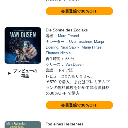
会員登録で30％OFF
Die Söhne des Zodiaks
著者：
Marc Freund
ナレーター：
Uve Teschner
,
Manja
Doering
,
Nico Sablik
,
Marie Hinze
,
Thomas Nicolai
再生時間： 58 分
シリーズ：
Van Dusen
言語： ドイツ語
プレビューの
再生
レビューはまだありません。
￥570
で購入、またはプレミアムプ
ランの無料体験を始めて非会員価格
の30％OFF で購入
会員登録で30％OFF
Tod eines Hellsehers