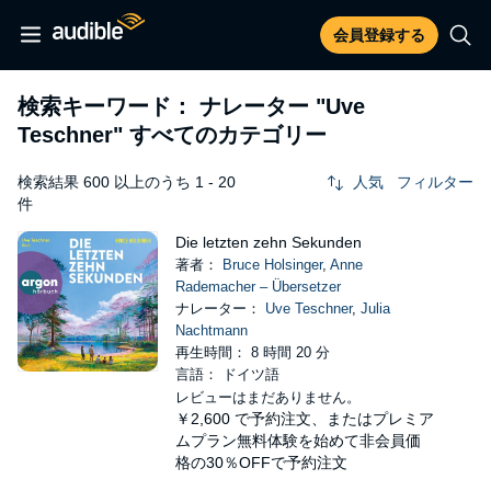
会員登録する
検索キーワード： ナレーター
"Uve
Teschner"
すべてのカテゴリー
検索結果 600 以上のうち 1 - 20
人気
フィルター
件
Die letzten zehn Sekunden
著者：
Bruce Holsinger
,
Anne
Rademacher – Übersetzer
ナレーター：
Uve Teschner
,
Julia
Nachtmann
再生時間： 8 時間 20 分
言語： ドイツ語
レビューはまだありません。
￥2,600
で予約注文、またはプレミア
ムプラン無料体験を始めて非会員価
格の30％OFFで予約注文