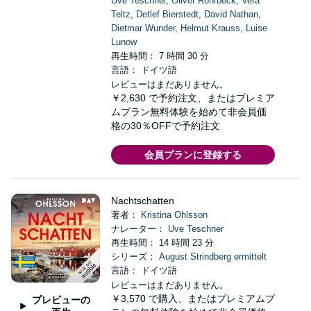
Uve Teschner
,
Oliver Rohrbeck
,
Vera
Teltz
,
Detlef Bierstedt
,
David Nathan
,
Dietmar Wunder
,
Helmut Krauss
,
Luise
Lunow
再生時間： 7 時間 30 分
言語： ドイツ語
レビューはまだありません。
￥2,630
で予約注文、またはプレミア
ムプラン無料体験を始めて非会員価
格の30％OFFで予約注文
会員プランに登録する
Nachtschatten
著者：
Kristina Ohlsson
ナレーター：
Uve Teschner
再生時間： 14 時間 23 分
シリーズ：
August Strindberg ermittelt
言語： ドイツ語
レビューはまだありません。
￥3,570
で購入、またはプレミアムプ
プレビューの