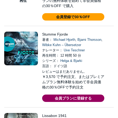
再生
ランの無料体験を始めて非会員価格
の30％OFF で購入
会員登録で30％OFF
Stumme Fjorde
著者：
Michael Hjorth
,
Bjarni Thorsson
,
Wibke Kuhn – Übersetzer
ナレーター：
Uve Teschner
再生時間： 12 時間 50 分
シリーズ：
Helga & Bjarki
言語： ドイツ語
レビューはまだありません。
￥3,570
で予約注文、またはプレミア
ムプラン無料体験を始めて非会員価
格の30％OFFで予約注文
会員プランに登録する
Lissabon 1941