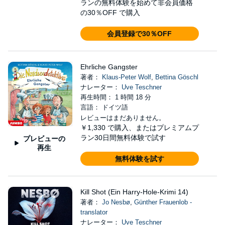
ランの無料体験を始めて非会員価格
の30％OFF で購入
会員登録で30％OFF
Ehrliche Gangster
著者：
Klaus-Peter Wolf
,
Bettina Göschl
ナレーター：
Uve Teschner
再生時間： 1 時間 18 分
言語： ドイツ語
レビューはまだありません。
￥1,330
で購入、またはプレミアムプ
ラン30日間無料体験で試す
プレビューの
再生
無料体験を試す
Kill Shot (Ein Harry-Hole-Krimi 14)
著者：
Jo Nesbø
,
Günther Frauenlob -
translator
ナレーター：
Uve Teschner