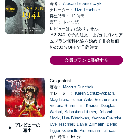
著者：
Alexander Smoltczyk
ナレーター：
Uve Teschner
再生時間： 12 時間
言語： ドイツ語
レビューはまだありません。
￥3,240
で予約注文、またはプレミア
ムプラン無料体験を始めて非会員価
格の30％OFFで予約注文
会員プランに登録する
Galgenfrist
著者：
Markus Duschek
ナレーター：
Karen Schulz-Vobach
,
Magdalena Höfner
,
Anke Reitzenstein
,
Victoria Sturm
,
Tim Knauer
,
Douglas
Welbat
,
Sebastian Fitzner
,
Deborah
Mock
,
Uwe Büschken
,
Yvonne Greitzke
,
Uve Teschner
,
Daniel Zillmann
,
Bernd
プレビューの
再生
Egger
,
Gabrielle Pietermann
,
full cast
再生時間： 56 分