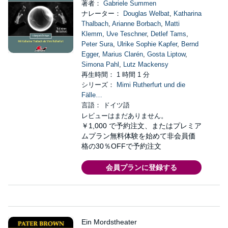
著者：
Gabriele Summen
ナレーター：
Douglas Welbat
,
Katharina
Thalbach
,
Arianne Borbach
,
Matti
Klemm
,
Uve Teschner
,
Detlef Tams
,
Peter Sura
,
Ulrike Sophie Kapfer
,
Bernd
Egger
,
Marius Clarén
,
Gosta Liptow
,
Simona Pahl
,
Lutz Mackensy
再生時間： 1 時間 1 分
シリーズ：
Mimi Rutherfurt und die
Fälle…
言語： ドイツ語
レビューはまだありません。
￥1,000
で予約注文、またはプレミア
ムプラン無料体験を始めて非会員価
格の30％OFFで予約注文
会員プランに登録する
Ein Mordstheater