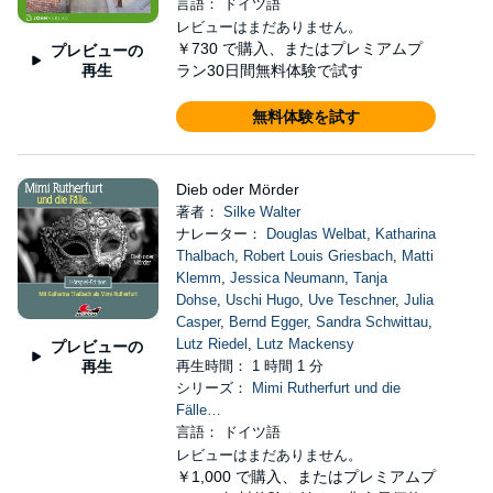
言語： ドイツ語
レビューはまだありません。
￥730
で購入、またはプレミアムプ
プレビューの
再生
ラン30日間無料体験で試す
無料体験を試す
Dieb oder Mörder
著者：
Silke Walter
ナレーター：
Douglas Welbat
,
Katharina
Thalbach
,
Robert Louis Griesbach
,
Matti
Klemm
,
Jessica Neumann
,
Tanja
Dohse
,
Uschi Hugo
,
Uve Teschner
,
Julia
Casper
,
Bernd Egger
,
Sandra Schwittau
,
Lutz Riedel
,
Lutz Mackensy
プレビューの
再生
再生時間： 1 時間 1 分
シリーズ：
Mimi Rutherfurt und die
Fälle…
言語： ドイツ語
レビューはまだありません。
￥1,000
で購入、またはプレミアムプ