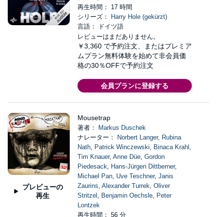
再生時間： 17 時間
シリーズ：
Harry Hole (gekürzt)
言語： ドイツ語
レビューはまだありません。
￥3,360
で予約注文、またはプレミア
ムプラン無料体験を始めて非会員価
格の30％OFFで予約注文
会員プランに登録する
Mousetrap
著者：
Markus Duschek
ナレーター：
Norbert Langer
,
Rubina
Nath
,
Patrick Winczewski
,
Binaca Krahl
,
Tim Knauer
,
Anne Düe
,
Gordon
Piedesack
,
Hans-Jürgen Dittberner
,
Michael Pan
,
Uve Teschner
,
Janis
Zaurins
,
Alexander Turrek
,
Oliver
プレビューの
再生
Stritzel
,
Benjamin Oechsle
,
Peter
Lontzek
再生時間： 56 分