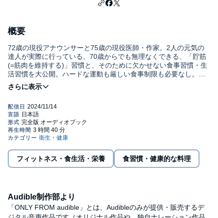
概要
72歳の現役アナウンサーと75歳の現役医師・作家。2人の元気の
達人が実際に行っている、70歳からでも無理なくできる、「貯筋
(=筋肉を維持する)」習慣と、そのために欠かせない食事習慣・生
活習慣を大公開。ハードな運動も厳しい食事制限も必要なし。人
生を楽しみながら、心も体も脳もスッキリ健康になるコツが詰ま
った一冊!©Minoru Kamata Hiroshi Ikushima Published in Japan
by SEISHUN PUBLISHING Co.,Ltd.
フィットネス・食生活・栄養
食習慣・健康的な料理
Audible制作部より
「ONLY FROM audible」とは、Audibleのみが提供・販売するデ
ジタル音声作品です（オリジナル作品や、独自ナレーション作品