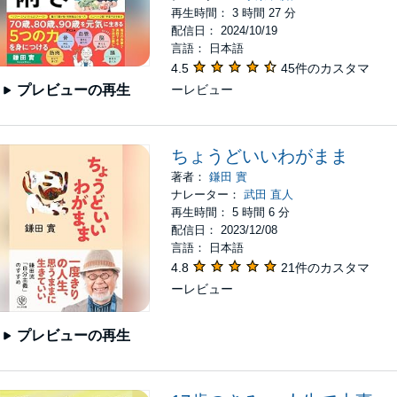
再生時間： 3 時間 27 分
配信日： 2024/10/19
言語： 日本語
4.5
45件のカスタマ
ーレビュー
プレビューの再生
ちょうどいいわがまま
著者：
鎌田 實
ナレーター：
武田 直人
再生時間： 5 時間 6 分
配信日： 2023/12/08
言語： 日本語
4.8
21件のカスタマ
ーレビュー
プレビューの再生