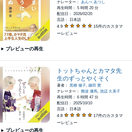
ナレーター：
あんべ あつし
再生時間： 5 時間 20 分
配信日： 2026/02/20
言語： 日本語
4.9
15件のカスタマ
ーレビュー
プレビューの再生
トットちゃんとカマタ先
生のずっとやくそく
著者：
黒柳 徹子
,
鎌田 實
ナレーター：
難波 優馬
,
池辺 久美子
再生時間： 6 時間 47 分
配信日： 2025/10/10
言語： 日本語
4.8
17件のカスタマ
ーレビュー
プレビューの再生