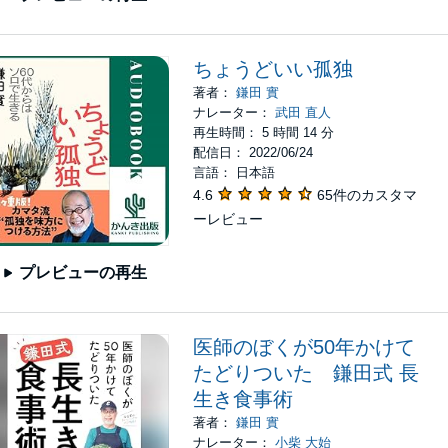
ちょうどいい孤独
著者：
鎌田 實
ナレーター：
武田 直人
再生時間： 5 時間 14 分
配信日： 2022/06/24
言語： 日本語
4.6
65件のカスタマ
ーレビュー
プレビューの再生
医師のぼくが50年かけて
たどりついた 鎌田式 長
生き食事術
著者：
鎌田 實
ナレーター：
小柴 大始