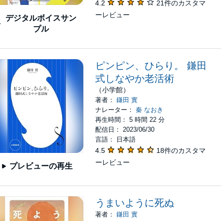
4.2
21件のカスタマ
ーレビュー
デジタルボイスサン
プル
ピンピン、ひらり。 鎌田
式しなやか老活術
（小学館）
著者：
鎌田 實
ナレーター：
秦 なおき
再生時間： 5 時間 22 分
配信日： 2023/06/30
言語： 日本語
4.5
18件のカスタマ
ーレビュー
プレビューの再生
うまいように死ぬ
著者：
鎌田 實