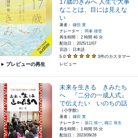
17歳のきみへ 人生で大事
なことは、目には見えな
い
著者：
鎌田 實
ナレーター：
岡峯 雄登
再生時間： 2 時間 46 分
配信日： 2025/11/07
言語： 日本語
5.0
3件のカスタマー
レビュー
プレビューの再生
未来を生きる きみたち
へ 『二分の一成人式』
で伝えたい いのちの話
（小学館）
著者：
鎌田 實
ナレーター：
坂口 候一
,
織江 珠生
再生時間： 1 時間 55 分
配信日： 2023/09/28