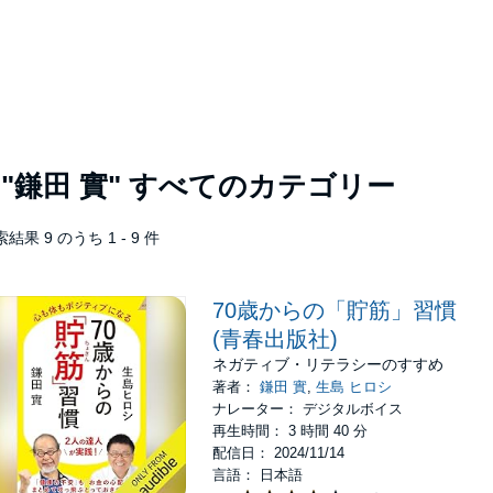
者
"鎌田 實"
すべてのカテゴリー
結果 9 のうち 1 - 9 件
70歳からの「貯筋」習慣
(青春出版社)
ネガティブ・リテラシーのすすめ
著者：
鎌田 實
,
生島 ヒロシ
ナレーター： デジタルボイス
再生時間： 3 時間 40 分
配信日： 2024/11/14
言語： 日本語