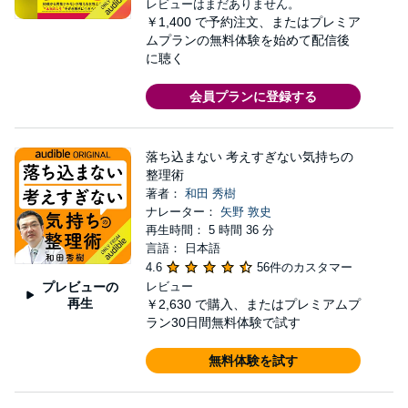
レビューはまだありません。
￥1,400
で予約注文、またはプレミア
ムプランの無料体験を始めて配信後
に聴く
会員プランに登録する
落ち込まない 考えすぎない気持ちの
整理術
著者：
和田 秀樹
ナレーター：
矢野 敦史
再生時間： 5 時間 36 分
言語： 日本語
4.6
56件のカスタマー
プレビューの
レビュー
再生
￥2,630
で購入、またはプレミアムプ
ラン30日間無料体験で試す
無料体験を試す