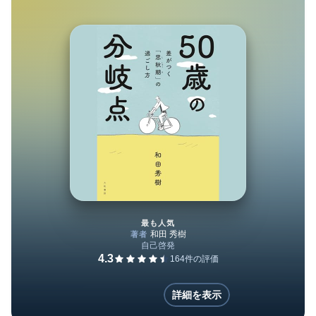
学院特任教授。川崎幸病院精神科顧問(「BOOK著者
紹介情報」より：本データは『「できる!」と強く
信じればあなたは9割成功している』(ISBN-
10:4860813502)が刊行された当時に掲載されていた
ものです)
最も人気
５０歳の分岐点～差がつく「思
詳細を表示