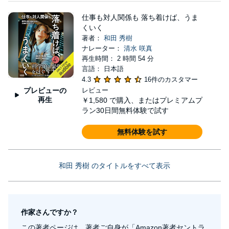
仕事も対人関係も 落ち着けば、うま
くいく
著者：
和田 秀樹
ナレーター：
清水 咲真
再生時間： 2 時間 54 分
言語： 日本語
4.3
16件のカスタマー
プレビューの
レビュー
再生
￥1,580
で購入、またはプレミアムプ
ラン30日間無料体験で試す
無料体験を試す
和田 秀樹 のタイトルをすべて表示
作家さんですか？
この著者ページは、著者ご自身が「Amazon著者セントラ