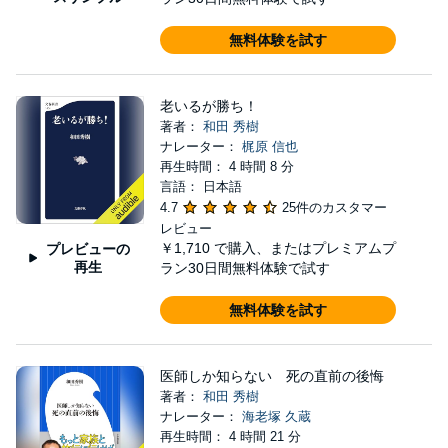
無料体験を試す
老いるが勝ち！
著者：
和田 秀樹
ナレーター：
梶原 信也
再生時間： 4 時間 8 分
言語： 日本語
4.7
25件のカスタマー
レビュー
￥1,710
で購入、またはプレミアムプ
プレビューの
再生
ラン30日間無料体験で試す
無料体験を試す
医師しか知らない 死の直前の後悔
著者：
和田 秀樹
ナレーター：
海老塚 久蔵
再生時間： 4 時間 21 分