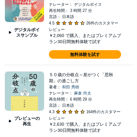
ナレーター： デジタルボイス
再生時間： 3 時間 27 分
言語： 日本語
4.5
26件のカスタマー
デジタルボイ
レビュー
スサンプル
￥2,060
で購入、またはプレミアムプ
ラン30日間無料体験で試す
無料体験を試す
５０歳の分岐点～差がつく「思秋
期」の過ごし方
著者：
和田 秀樹
ナレーター：
麻倉 尚太
再生時間： 6 時間 29 分
言語： 日本語
4.3
164件のカスタマー
プレビューの
レビュー
再生
￥2,630
で購入、またはプレミアムプ
ラン30日間無料体験で試す