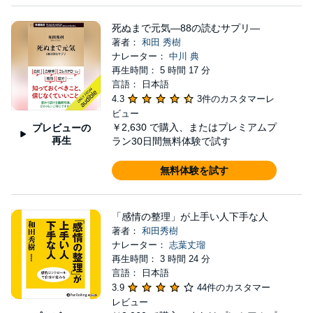
死ぬまで元気―88の読むサプリ―
著者：
和田 秀樹
ナレーター：
中川 典
再生時間： 5 時間 17 分
言語： 日本語
4.3
3件のカスタマーレ
ビュー
￥2,630
で購入、またはプレミアムプ
プレビューの
再生
ラン30日間無料体験で試す
無料体験を試す
「感情の整理」が上手い人下手な人
著者：
和田秀樹
ナレーター：
志葉丈瑠
再生時間： 3 時間 24 分
言語： 日本語
3.9
44件のカスタマー
レビュー