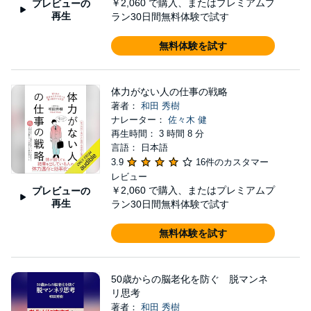
￥2,060
で購入、またはプレミアムプ
プレビューの
再生
ラン30日間無料体験で試す
無料体験を試す
体力がない人の仕事の戦略
著者：
和田 秀樹
ナレーター：
佐々木 健
再生時間： 3 時間 8 分
言語： 日本語
3.9
16件のカスタマー
レビュー
￥2,060
で購入、またはプレミアムプ
プレビューの
再生
ラン30日間無料体験で試す
無料体験を試す
50歳からの脳老化を防ぐ 脱マンネ
リ思考
著者：
和田 秀樹