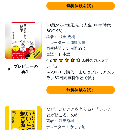
無料体験を試す
50歳からの勉強法（人生100年時代
BOOKS）
著者：
和田 秀樹
ナレーター：
纐纈大輝
再生時間： 3 時間 29 分
言語： 日本語
4.2
35件のカスタマー
プレビューの
レビュー
再生
￥2,060
で購入、またはプレミアムプ
ラン30日間無料体験で試す
無料体験を試す
なぜ、いいことを考えると「いいこ
とが起こる」のか
著者：
和田秀樹
ナレーター：
かしま竜