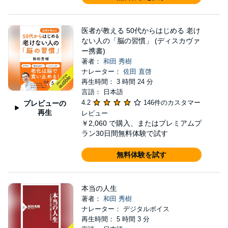
医者が教える 50代からはじめる 老け
ない人の「脳の習慣」 (ディスカヴァ
ー携書)
著者：
和田 秀樹
ナレーター：
佐田 直啓
再生時間： 3 時間 24 分
言語： 日本語
4.2
146件のカスタマー
プレビューの
再生
レビュー
￥2,060
で購入、またはプレミアムプ
ラン30日間無料体験で試す
無料体験を試す
本当の人生
著者：
和田 秀樹
ナレーター： デジタルボイス
再生時間： 5 時間 3 分