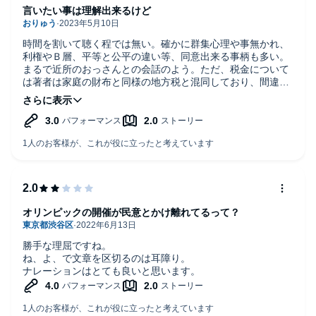
言いたい事は理解出来るけど
時間を割いて聴く程では無い。確かに群集心理や事無かれ、
利権やＢ層、平等と公平の違い等、同意出来る事柄も多い。
まるで近所のおっさんとの会話のよう。ただ、税金について
は著者は家庭の財布と同様の地方税と混同しており、間違っ
た見解をしている。消費税は預り金(間接税)ではなく、売上
税(直接税)で元はフランスが自国の輸出企業を抜け道で助け
る手法だった事を理解し説明するべき。著者がもう少し勉強
し理解していれば内容は少し違ったかもしれません。
オリンピックの開催が民意とかけ離れてるって？
勝手な理屈ですね。
ね、よ、で文章を区切るのは耳障り。
ナレーションはとても良いと思います。