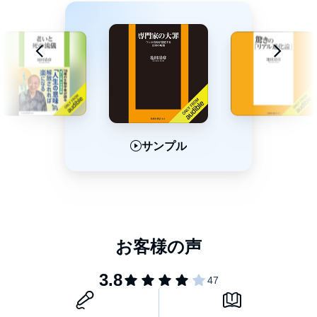
「時にはあえて平等を選択するのが必要なケースはもちろんあ
る。
ただし、しつこく上っ面の『平等』だけを追い求める
『平等バカ』の先にあるのは、実は『不公平』であり、
時としてそれはより深刻な格差にもつながるのである」
（本書「はじめに」より）
●完全な公平を求めるのは非現実的である
●平等バカの根っこにある「嫉妬羨望システム」
●消費税は「広く公平に」課税されてなどいない
サンプル
サンプル
サンプル
●平等に働いても賃金は不平等になる理不尽
●平等な授業が落ちこぼれをつくる
●表面的なジェンダー平等ではむしろ生きづらい
●新しい資本主義には頭脳の多様性が欠かせない
●「決める政治」がはらむ独裁のリスク
●脱「平等バカ」は、自分の頭で考えることから……etc.©2021
Kazunori Ishimura, Yukiko Ishimura, Yoshinari Ishimura (P)2021
Audible, Inc.