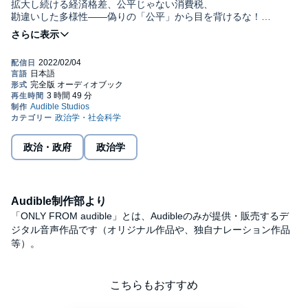
拡大し続ける経済格差、公平じゃない消費税、
勘違いした多様性――偽りの「公平」から目を背けるな！
『ホンマでっか!? TV』でおなじみの生物学者・池田清彦が説く、
不平等な現実に向き合う知恵と教養
新型コロナウイルスのワクチン接種をめぐり大混乱が起きた。
同じ高齢者でも具体的に誰から打つのかに頭を無駄に悩ませ、
接種態勢を整えるのに時間を要する自治体が続出したからだ。
また、かつて東日本大震災の被災地支援で毛布を用意したにもか
かわらず、
避難所のすべての人に届かないからと配布を取りやめたことがあ
ったそうだ。
政治・政府
政治学
いずれも平等にこだわるあまり、非合理極まりない事態に陥って
いたのである。
こうした事例を挙げるまでもなく、社会を見回すと平等に拘泥す
Audible制作部より
るあまり
非効率なことが起きる事例が蔓延している。
「ONLY FROM audible」とは、Audibleのみが提供・販売するデ
拡大し続ける経済格差、公平ではない消費税、
ジタル音声作品です（オリジナル作品や、独自ナレーション作品
「多様性」を謳いながら平等に縛られる学校教育の現場はどう
等）。
か？
恣意的に「平等」を使って国民を騙す行政は大問題だが、
国民の側にも「平等が何より大事」という思い込みがあるのでは
こちらもおすすめ
ないか？
日本を覆う「平等が正義」という空気の本質をあぶりだす一冊。