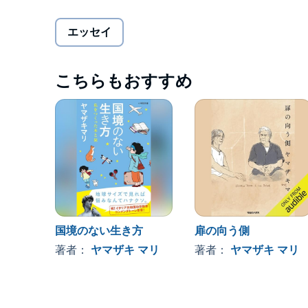
コロナ禍で一転、イタリアとの行き来が途絶え、日
エッセイ
マリが先輩として慕う養老孟司。コロナ以前から箱
えてくる世界の複雑さ、気候変動とともに変わりゆ
時中と似ている」という日本を覆う空気まで。そし
こちらもおすすめ
破口はどこにある？
世の中との「ズレ」を感じ続けるふたりが、その違
文明の深奥までを眺め見る対談。
©養老 孟司、ヤマザキマリ (P)2022 Audible, Inc.
国境のない生き方
扉の向う側
著者：
ヤマザキ マリ
著者：
ヤマザキ マリ