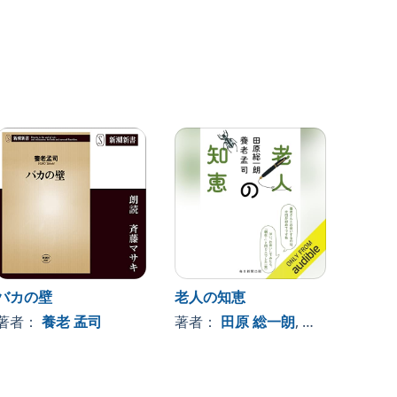
バカの壁
老人の知恵
虫坊主
く 生
著者：
養老 孟司
著者：
田原 総一朗
, 、その他
著者