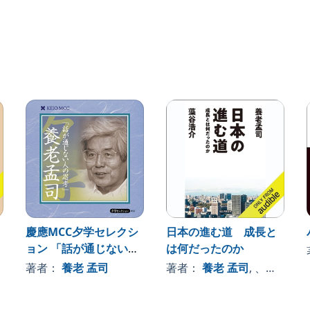
本生活を余儀なくされた根っからの昆虫好きのヤマザキ
根の養老昆虫館に足を運んだ４年間、話は虫を通じて見
く生態系、来るべきAIの世界、すっかり脳化が進み「戦
て養老さんに訪れたまるの死と病。はたして想像力と突
和を一つひとつ解きながら、いつしか微視的スコープで
慶應MCC夕学セレクシ
日本の進む道 成長と
ョン 「話が通じない人
は何だったのか
の思考」
著者：
養老 孟司
著者：
養老 孟司
, 、その他