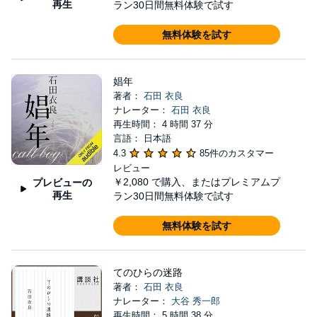
再生
ラン30日間無料体験で試す
無料体験を試す
娼年
著者：
石田 衣良
ナレーター：
石田 衣良
再生時間： 4 時間 37 分
言語： 日本語
4.3
85件のカスタマー
レビュー
￥2,080
で購入、またはプレミアムプ
プレビューの
再生
ラン30日間無料体験で試す
無料体験を試す
てのひらの迷路
著者：
石田 衣良
ナレーター：
大谷 秀一郎
再生時間： 5 時間 38 分