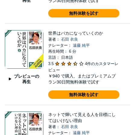
再生
ラン30日間無料体験で試す
無料体験を試す
世界はバカになっていくのか
著者：
石田 衣良
ナレーター：
遠藤 純平
再生時間： 6 分
言語： 日本語
3.5
4件のカスタマーレ
ビュー
￥940
で購入、またはプレミアムプ
プレビューの
再生
ラン30日間無料体験で試す
無料体験を試す
ネットで輝いて見える人を目標にし
てはいけない理由
著者：
石田 衣良
ナレーター：
遠藤 純平