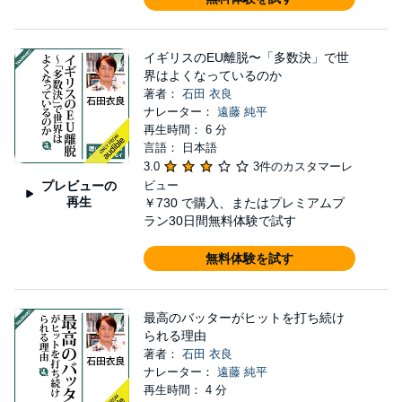
イギリスのEU離脱〜「多数決」で世
界はよくなっているのか
著者：
石田 衣良
ナレーター：
遠藤 純平
再生時間： 6 分
言語： 日本語
3.0
3件のカスタマーレ
プレビューの
ビュー
再生
￥730
で購入、またはプレミアムプ
ラン30日間無料体験で試す
無料体験を試す
最高のバッターがヒットを打ち続け
られる理由
著者：
石田 衣良
ナレーター：
遠藤 純平
再生時間： 4 分