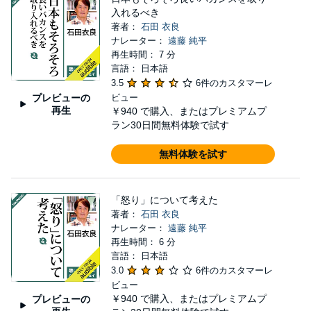
入れるべき
著者：
石田 衣良
ナレーター：
遠藤 純平
再生時間： 7 分
言語： 日本語
3.5
6件のカスタマーレ
プレビューの
ビュー
再生
￥940
で購入、またはプレミアムプ
ラン30日間無料体験で試す
無料体験を試す
「怒り」について考えた
著者：
石田 衣良
ナレーター：
遠藤 純平
再生時間： 6 分
言語： 日本語
3.0
6件のカスタマーレ
ビュー
￥940
で購入、またはプレミアムプ
プレビューの