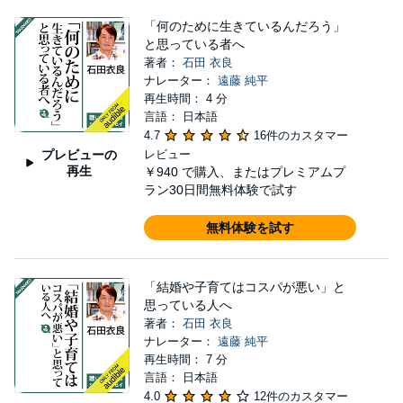
「何のために生きているんだろう」
と思っている者へ
著者：
石田 衣良
ナレーター：
遠藤 純平
再生時間： 4 分
言語： 日本語
4.7
16件のカスタマー
プレビューの
レビュー
再生
￥940
で購入、またはプレミアムプ
ラン30日間無料体験で試す
無料体験を試す
「結婚や子育てはコスパが悪い」と
思っている人へ
著者：
石田 衣良
ナレーター：
遠藤 純平
再生時間： 7 分
言語： 日本語
4.0
12件のカスタマー