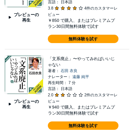
言語： 日本語
3.8
4件のカスタマーレ
プレビューの
ビュー
再生
￥850
で購入、またはプレミアムプ
ラン30日間無料体験で試す
無料体験を試す
「文系廃止」〜やってみればいいじ
ゃない
著者：
石田 衣良
ナレーター：
遠藤 純平
再生時間： 7 分
言語： 日本語
2.0
2件のカスタマーレ
プレビューの
ビュー
再生
￥940
で購入、またはプレミアムプ
ラン30日間無料体験で試す
無料体験を試す