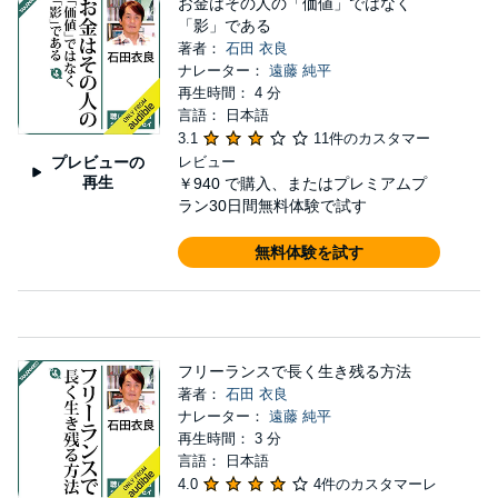
お金はその人の「価値」ではなく
「影」である
著者：
石田 衣良
ナレーター：
遠藤 純平
再生時間： 4 分
言語： 日本語
3.1
11件のカスタマー
プレビューの
レビュー
再生
￥940
で購入、またはプレミアムプ
ラン30日間無料体験で試す
無料体験を試す
フリーランスで長く生き残る方法
著者：
石田 衣良
ナレーター：
遠藤 純平
再生時間： 3 分
言語： 日本語
4.0
4件のカスタマーレ