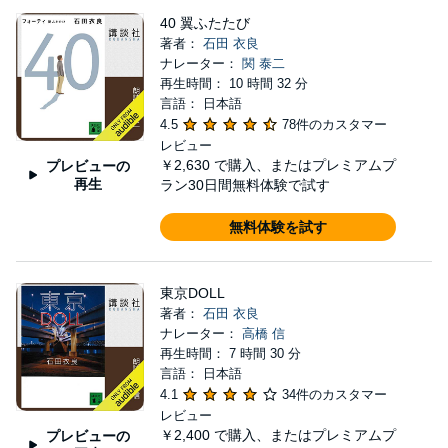
40 翼ふたたび
著者：
石田 衣良
ナレーター：
関 泰二
再生時間： 10 時間 32 分
言語： 日本語
4.5
78件のカスタマー
レビュー
￥2,630
で購入、またはプレミアムプ
プレビューの
再生
ラン30日間無料体験で試す
無料体験を試す
東京DOLL
著者：
石田 衣良
ナレーター：
高橋 信
再生時間： 7 時間 30 分
言語： 日本語
4.1
34件のカスタマー
レビュー
￥2,400
で購入、またはプレミアムプ
プレビューの