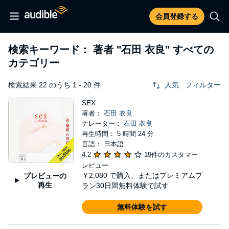
会員登録する
検索キーワード： 著者
"石田 衣良"
すべての
カテゴリー
検索結果 22 のうち 1 - 20 件
人気
フィルター
SEX
著者：
石田 衣良
ナレーター：
石田 衣良
再生時間： 5 時間 24 分
言語： 日本語
4.2
19件のカスタマー
レビュー
￥2,080
で購入、またはプレミアムプ
プレビューの
再生
ラン30日間無料体験で試す
無料体験を試す