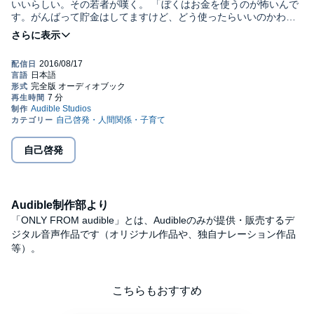
いいらしい。その若者が嘆く。 「ぼくはお金を使うのが怖いんで
す。がんばって貯金はしてますけど、どう使ったらいいのかわか
りません」 彼がいうには、なにか欲しいソフトや情報があると、
まず無料のものを探すのだそうだ。見つからなければ、そこで諦
めてしまう。友人の多くも彼と同じで、無料で手に入るものしか
楽しんでいない。（本文より） 石田衣良ブックトーク『小説家と
過ごす日曜日』はこちらから→http://yakan-
hiko.com/ishidaira.html©Ira Ishida, (P) 2016 Audible, Inc.
自己啓発
Audible制作部より
「ONLY FROM audible」とは、Audibleのみが提供・販売するデ
ジタル音声作品です（オリジナル作品や、独自ナレーション作品
等）。
こちらもおすすめ