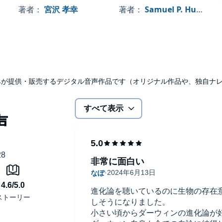
なる要素が満載です！
生物の世界
著者：
宮沢 孝幸
著者：
Samuel P. Huntington
の「人口論
udibleのみが提供・販売するデジタル音声作品です（オリジナル作品や、独自
すべて表示
非常に面白い
変わる
進化論を聴いているのに生物の存在
ている
しそうになりました。
小さい頃からダーウィンの進化論が