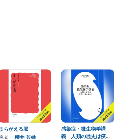
まちがえる脳
感染症・微生物学講
（新書
義 人類の歴史は疫病
平気で
著者：
櫻井 芳雄