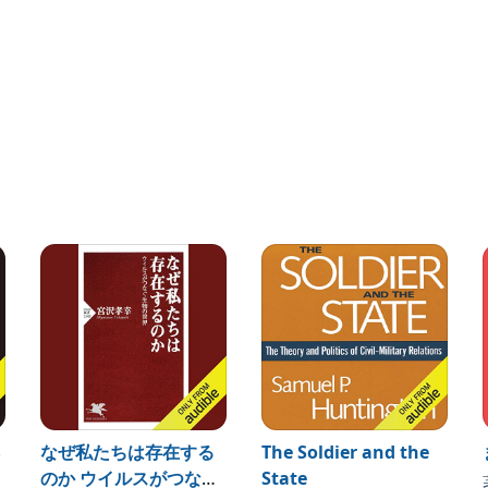
矛盾、
り尽くす、
に突然変異が起こり、環境により適応的な変異個体が自
物は環境に適応するように進化する」という理論です。
に修正を加え、メンデルの「遺伝学説」やそのほかのアイ
奉し続けていますが、この理論で進化のすべては絶対に
論の歴史をたどりながら、ネオダーウィニズムの矛盾を
化論＝リアル進化論」をわかりやすく解説します。
なぜ私たちは存在する
The Soldier and the
のか ウイルスがつなぐ
State
まで、進化論の入門としても、学び直しとしてもピッタ