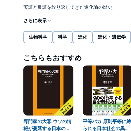
実証と反証を繰り返してきた進化論の歴史、
遺伝子工学が炙り出した「ネオダーウィニズム」の
生物科学
科学
進化
進化・遺伝学
「構造主義進化論」という新たなアプローチまで語
知的テンターテインメント！
こちらもおすすめ
「ネオダーウィニズム」とは、「ある生物の遺伝子
然選択によって集団内に広がり、その繰り返しで生
19世紀の半ばにダーウィンが提唱した「進化論」
デアを合わせたこの理論を、多くの人はいまだに信
説明できません。
メディアでおなじみの生物学者、池田清彦が、進化
突き、最新の知見にもとづいた「もっと本質的な進
専門家の大罪-ウソの情
平等バカ-原則平等に縛
報が蔓延する日本の病
られる日本社会の異常
サイエンスに興味があるビジネスパーソンから学生