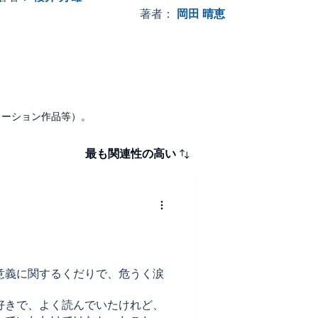
とともにあった
著者：
岡田 晴恵
著者
ナレーション作品等）。
最も関連性の高い
意義に関するくだりで、危うく涙
好きで、よく読んでいたけれど、