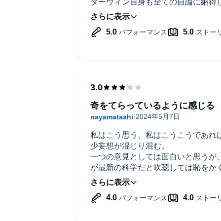
ダーウィン自身も全ての自論に納得
す。ご購入後、PCサイトのライブラリー、またはアプリ上
何よりもダーウィンの人柄がすばら
の持ち主であったことなどが知れて
環境についての変化も、常日頃から
も同意できなかった自分に、明確な
性を与えてくださいました。それに
もずっと短距離で、道を示してもら
でした。
それ以上に進化のあり方について、
で、ただ楽しむだけだけれども自分
奇をてらっているように感じる
とてもシンプルでありながら、すと
てくれました。非常に興味深くおも
をこれから読み（聴き）漁ろうと思
私はこう思う、私はこうこうであれ
少妄想が混じり混む。
一つの意見としては面白いと思うが
が最新の科学だと吹聴しては恥をか
正しいか間違っていかはおいておい