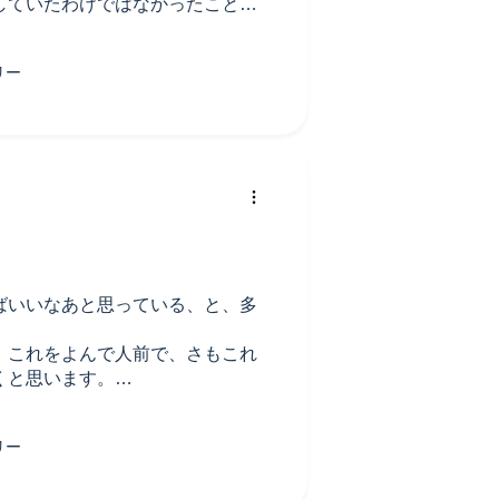
していたわけではなかったこと、
しく、他者をも認められる深い懐
、非常に有益でした。
常識とされていることが、ちっと
方向と自分の疑問点に対する方向
ついても環境論を読み調べるより
い、図らずも大いなる知識の収穫
池田氏の展開する世界は、門外漢
が色々読み知って考える事柄に、
んと腑に落ちる納得感をもたらし
しろかったので、池田氏の他著書
います。
ばいいなあと思っている、と、多
、これをよんで人前で、さもこれ
くと思います。
て。