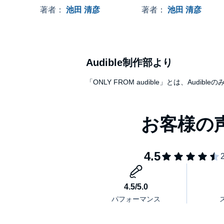
リの一冊。知的好奇心をくすぐり、誰かに話したく
巣-
を問う-
著者：
池田 清彦
著者：
池田 清彦
●「進化」という概念を初めて論じたラマルク
●ダーウィンの「進化論」に影響を与えたマルサス
Audible制作部より
「ONLY FROM audible」とは、A
●「用不用説」と「自然選択説」の違いとは？
●「ネオダーウィニズム」という折衷説
●分子レベルの変異に自然選択はかからない
●「遺伝子を取り巻く環境の変化」で形質は大きく
●生物の劇的な多様化は地球環境激変の時期に起き
●大進化はアクシデントで起こる……etc．