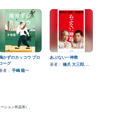
鳴かずのカッコウ プロ
あぶない一神教
宗教と
ローグ
なぜ暴
著者：
橋爪 大三郎
, 、その他
著者：
手嶋 龍一
著者
ナレーション作品等）。