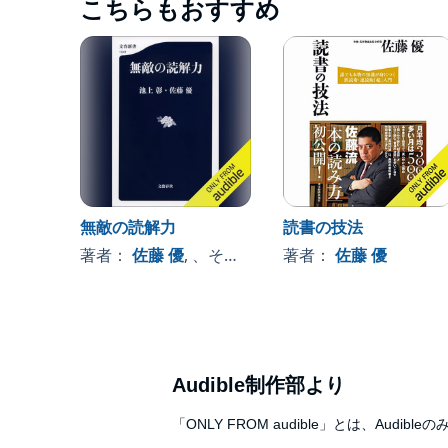
こちらもおすすめ
無敵の読解力
読書の技法
著者：
佐藤 優
, 、その他
著者：
佐藤 優
Audible制作部より
「ONLY FROM audible」とは、A