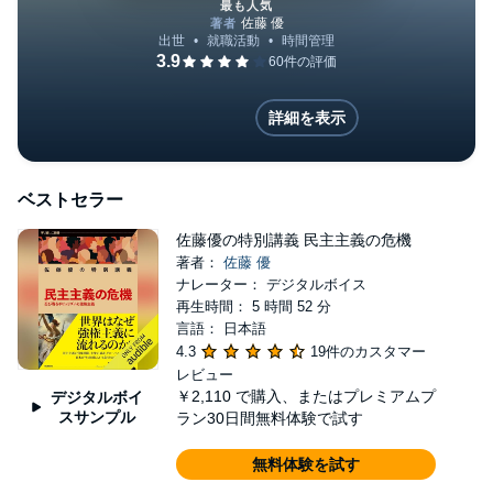
最も人気
残された時間の使い方
詳細を表示
ベストセラー
佐藤優の特別講義 民主主義の危機
著者：
佐藤 優
ナレーター： デジタルボイス
再生時間： 5 時間 52 分
言語： 日本語
4.3
19件のカスタマー
レビュー
￥2,110
で購入、またはプレミアムプ
デジタルボイ
スサンプル
ラン30日間無料体験で試す
無料体験を試す