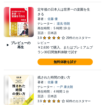
定年後の日本人は世界一の楽園を生
きる
著者：
佐藤 優
ナレーター：
湯浅 悟朗
再生時間： 5 時間 19 分
言語： 日本語
3.9
29件のカスタマー
プレビューの
レビュー
再生
￥2,630
で購入、またはプレミアムプ
ラン30日間無料体験で試す
無料体験を試す
残された時間の使い方
著者：
佐藤 優
ナレーター：
一戸 康太朗
再生時間： 4 時間 1 分
言語： 日本語
3.9
60件のカスタマー