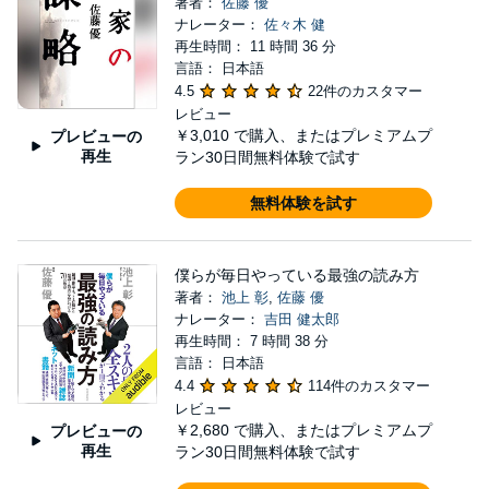
著者：
佐藤 優
ナレーター：
佐々木 健
再生時間： 11 時間 36 分
言語： 日本語
4.5
22件のカスタマー
レビュー
￥3,010
で購入、またはプレミアムプ
プレビューの
再生
ラン30日間無料体験で試す
無料体験を試す
僕らが毎日やっている最強の読み方
著者：
池上 彰
,
佐藤 優
ナレーター：
吉田 健太郎
再生時間： 7 時間 38 分
言語： 日本語
4.4
114件のカスタマー
レビュー
￥2,680
で購入、またはプレミアムプ
プレビューの
再生
ラン30日間無料体験で試す