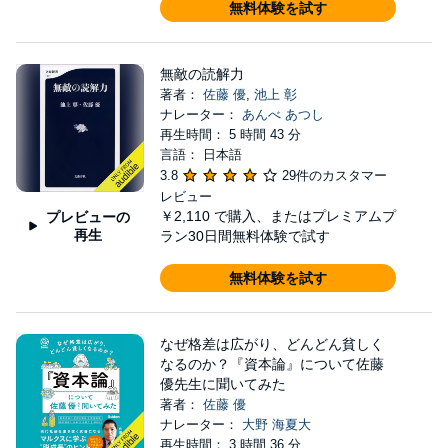
無料体験を試す
無敵の読解力
著者：
佐藤 優
,
池上 彰
ナレーター：
あんべ あつし
再生時間： 5 時間 43 分
言語： 日本語
3.8
29件のカスタマー
レビュー
￥2,110
で購入、またはプレミアムプ
プレビューの
再生
ラン30日間無料体験で試す
無料体験を試す
なぜ格差は広がり、どんどん貧しく
なるのか？『資本論』について佐藤
優先生に聞いてみた
著者：
佐藤 優
ナレーター：
大野 海夏大
再生時間： 3 時間 36 分