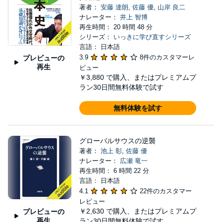
著者：
安藤 達朗
,
佐藤 優
,
山岸 良二
ナレーター：
井上 智博
再生時間： 20 時間 48 分
シリーズ：
いっきに学び直すシリーズ
言語： 日本語
3.9
8件のカスタマーレ
プレビューの
再生
ビュー
￥3,880
で購入、またはプレミアムプ
ラン30日間無料体験で試す
無料体験を試す
グローバルサウスの逆襲
著者：
池上 彰
,
佐藤 優
ナレーター：
広瀬 竜一
再生時間： 6 時間 22 分
言語： 日本語
4.1
22件のカスタマー
レビュー
￥2,630
で購入、またはプレミアムプ
プレビューの
再生
ラン30日間無料体験で試す