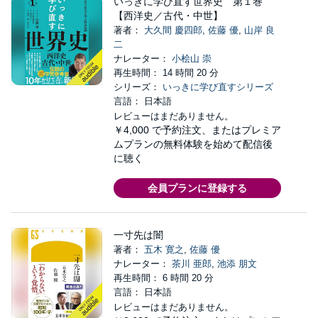
いっきに学び直す世界史 第１巻
【西洋史／古代・中世】
著者：
大久間 慶四郎
,
佐藤 優
,
山岸 良
二
ナレーター：
小桧山 崇
再生時間： 14 時間 20 分
シリーズ：
いっきに学び直すシリーズ
言語： 日本語
レビューはまだありません。
￥4,000
で予約注文、またはプレミア
ムプランの無料体験を始めて配信後
に聴く
会員プランに登録する
一寸先は闇
著者：
五木 寛之
,
佐藤 優
ナレーター：
茶川 亜郎
,
池添 朋文
再生時間： 6 時間 20 分
言語： 日本語
レビューはまだありません。