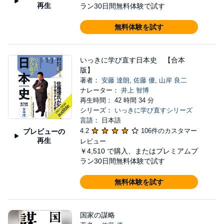
再生
ラン30日間無料体験で試す
無料体験を試す
いっきに学び直す日本史 【合本
版】
著者：
安藤 達朗
,
佐藤 優
,
山岸 良二
ナレーター：
井上 智博
再生時間： 42 時間 34 分
シリーズ：
いっきに学び直すシリーズ
言語： 日本語
4.2
106件のカスタマー
プレビューの
再生
レビュー
￥4,510
で購入、またはプレミアムプ
ラン30日間無料体験で試す
無料体験を試す
国家の謀略