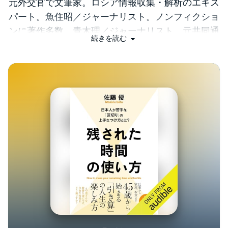
元外交官で文筆家。ロシア情報収集・解析のエキス
パート。魚住昭／ジャーナリスト。ノンフィクショ
ンに著作多数。青木理／ジャーナリスト。元共同通
続きを読む
信記者。『日本の公安警察』『絞首刑』など著作多
数。植草一秀／経済学者。日本経済、金融論が専
門。(「BOOK著者紹介情報」より：本データは『
誰が日本を支配するのか！？政治とメディアの巻
(ISBN-13:978-4838721566)』が刊行された当時に掲
載されていたものです)