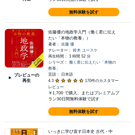
無料体験を試す
佐藤優の地政学入門（働く君に伝え
たい「本物の教養」）
著者：
佐藤 優
ナレーター：
鈴木 ユースケ
再生時間： 3 時間 52 分
シリーズ：
働く君に伝えたい「本物の
教養」
言語： 日本語
プレビューの
再生
4.3
170件のカスタマー
レビュー
￥1,700
で購入、またはプレミアムプ
ラン30日間無料体験で試す
無料体験を試す
いっきに学び直す日本史 古代・中