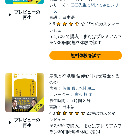
シリーズ：
〇〇先生に聞いてみたシリ
ーズ
プレビューの
再生
言語： 日本語
3.6
19件のカスタマー
レビュー
￥1,700
で購入、またはプレミアムプ
ラン30日間無料体験で試す
無料体験を試す
宗教と不条理 信仰心はなぜ暴走する
のか
著者：
佐藤 優
,
本村 凌二
ナレーター：
宮沢 拓弥
再生時間： 6 時間 2 分
言語： 日本語
4.3
23件のカスタマー
プレビューの
レビュー
再生
￥2,630
で購入、またはプレミアムプ
ラン30日間無料体験で試す