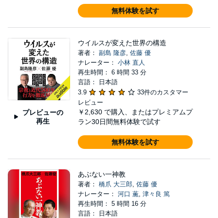
無料体験を試す
ウイルスが変えた世界の構造
著者：
副島 隆彦
,
佐藤 優
ナレーター：
小林 直人
再生時間： 6 時間 33 分
言語： 日本語
3.9
33件のカスタマー
レビュー
￥2,630
で購入、またはプレミアムプ
プレビューの
再生
ラン30日間無料体験で試す
無料体験を試す
あぶない一神教
著者：
橋爪 大三郎
,
佐藤 優
ナレーター：
河口 薫
,
津々良 篤
再生時間： 5 時間 16 分
言語： 日本語