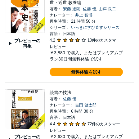
世・近世 教養編
著者：
安藤 達朗
,
佐藤 優
,
山岸 良二
ナレーター：
井上 智博
再生時間： 21 時間 56 分
シリーズ：
いっきに学び直すシリーズ
言語： 日本語
4.2
10件のカスタマー
プレビューの
再生
レビュー
￥3,880
で購入、またはプレミアムプ
ラン30日間無料体験で試す
無料体験を試す
読書の技法
著者：
佐藤 優
ナレーター：
吉田 健太郎
再生時間： 6 時間 30 分
言語： 日本語
4.4
72件のカスタマー
レビュー
￥2,630
で購入、またはプレミアムプ
プレビューの