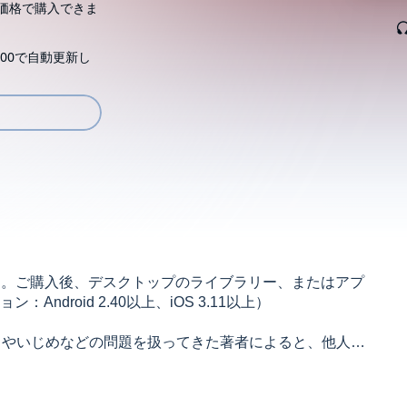
価格で購入できま
00で自動更新し
す。ご購入後、デスクトップのライブラリー、またはアプ
droid 2.40以上、iOS 3.11以上）
」やいじめなどの問題を扱ってきた著者によると、他人を
。自分の感情をコントロールできない「感情型」、自己
人間かどうかでしか判断しない「他者利用型」である。
のか。敵愾心を持つのは逆効果。本書では大人としても