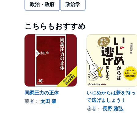
っとふさわしい対抗策を解説するとともに、長い目
政治・政府
政治学
を作り上げる「傾聴」のスキルを紹介する。
（内容例）
こちらもおすすめ
「自分が正しい」と思い込んでいる人の怖さ／自分
は受けていない」と言うCさん／上司から大量の本
拡散する人たち／公園デビューで仲間外れにされた
©2021 Minami Toshiyuki (P)2022 Audible, Inc.
同調圧力の正体
いじめからは夢を持っ
て逃げましょう！
著者：
太田 肇
著者：
長野 雅弘