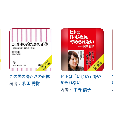
で見て最も有効な解決策として、他者と本当の信頼関係
たちと違うからいじめるという同調圧力／「そんな発注
を読むことを強要されたBさん／人の噂に尾ひれをつけて
Oさん／自分自身を楽にする「傾聴」の本質
この国の冷たさの正体
ヒトは「いじめ」をや
められない
著者：
和田 秀樹
著者：
中野 信子