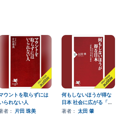
マウントを取らずには
何もしないほうが得な
国民の
いられない人
日本 社会に広がる「消
が、日
極的利己主義」の構造
凶
著者：
片田 珠美
著者：
太田 肇
著者