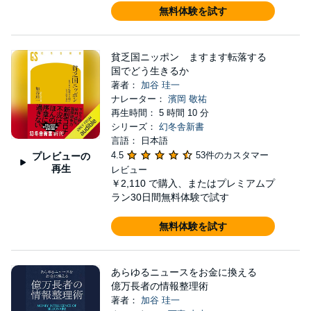
無料体験を試す
貧乏国ニッポン ますます転落する
国でどう生きるか
著者：
加谷 珪一
ナレーター：
濱岡 敬祐
再生時間： 5 時間 10 分
シリーズ：
幻冬舎新書
言語： 日本語
4.5
53件のカスタマー
プレビューの
再生
レビュー
￥2,110
で購入、またはプレミアムプ
ラン30日間無料体験で試す
無料体験を試す
あらゆるニュースをお金に換える
億万長者の情報整理術
著者：
加谷 珪一