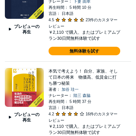
ナレーター：
下妻 由幸
再生時間： 5 時間 10 分
言語： 日本語
4.5
23件のカスタマー
プレビューの
レビュー
再生
￥2,110
で購入、またはプレミアムプ
ラン30日間無料体験で試す
無料体験を試す
本気で考えよう！ 自分、家族、そし
て日本の将来 物価高、低賃金に打
ち勝つ秘策
著者：
加谷 珪一
ナレーター：
陸三 森脇
再生時間： 5 時間 37 分
言語： 日本語
4.2
16件のカスタマー
プレビューの
再生
レビュー
￥2,110
で購入、またはプレミアムプ
ラン30日間無料体験で試す