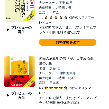
ナレーター：
下妻 由幸
再生時間： 5 時間 8 分
言語： 日本語
4.5
72件のカスタマー
レビュー
￥2,630
で購入、またはプレミアムプ
プレビューの
再生
ラン30日間無料体験で試す
無料体験を試す
国民の底意地の悪さが、日本経済低
迷の元凶
著者：
加谷 珪一
ナレーター：
田中 進太郎
再生時間： 5 時間 31 分
言語： 日本語
4.4
89件のカスタマー
プレビューの
レビュー
再生
￥2,110
で購入、またはプレミアムプ
ラン30日間無料体験で試す