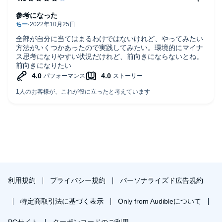
1.等身大の自分を受け入れる
参考になった
2.相手を変えず見方を変える
全部が自分に当てはまるわけではないけれど、やってみたい
方法がいくつかあったので実践してみたい。環境的にマイナ
3.徹底的に具体化する
ス思考になりやすい状況だけれど、前向きにならないとね。
前向きになりたい
4.さまざまな視点から眺める
5.できることに集中する
6.運命を引き受ける
7.完璧主義をやめる
8.プラスの側面を見る
利用規約
プライバシー規約
パーソナライズド広告規約
9.「今」に集中して生きる
特定商取引法に基づく表示
Only from Audibleについて
そして、この9つの習慣を読者が自分の中に取り入れやすいよう
に、