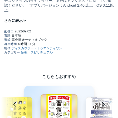
デスクトップのライブラリー、またはアプリ上の「目次」でご確
認ください。（アプリバージョン：Android 2.40以上、iOS 3.11以
上）
不安、ストレス、恐怖がみるみる消える!
人気習慣化コンサルタントが考案、
思考をいますぐプラスに変える45のスキルを完全図解!
私たちの誰にでも、いいときばかりではなく、
仕事や私生活でネガティブな考えにとらわれることがあります。
こちらもおすすめ
失敗をずっと引きずってしまう、上司との人間関係がうまくいか
ない、
愚痴や不満ばかり口にしている、休みの日まで仕事のことが頭か
ら離れない、
うまく気持ち・気分を切り替えられない、人の評価や目ばかり気