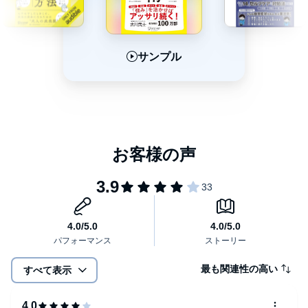
にしている……
人生で大きな試練や逆風に襲われたときは、
サンプル
サンプル
サンプル
こうした思考からいかに早く抜け出せるかどうかが重要であり、
それは、思考習慣の違いから生まれてくるものです。
本書では、イチロー、羽生善治、松下幸之助、孫正義、ガンディ
ーなど、
想像を絶する試練・逆風を乗り越えてきた偉人たちがもつ思考習
慣を
私たちも身につけられるよう、パターン化して整理しました。
それが、「マイナス思考からすぐに抜け出す9つ習慣」です。
最も関連性の高い
すべて表示
-+-+-+-マイナス思考からすぐに抜け出す9つ習慣-+-+-+-