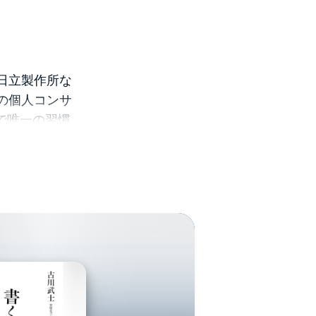
日立製作所な
名の個人コンサ
で唯一の習慣
化理論・技術
ている。 主
生まれ変わる
ド社）、『マ
スカヴァー２
ベトナム・タ
BS「情報７
始め、TV・ラ
る。