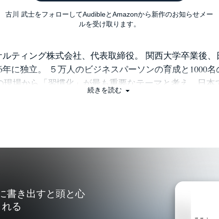
古川 武士をフォローしてAudibleとAmazonから新作のお知らせメー
ルを受け取ります。
サルティング株式会社、代表取締役。 関西大学卒業後、
06年に独立。 ５万人のビジネスパーソンの育成と1000
の現場から「習慣化」が最も重要なテーマと考え、日本
続きを読む
にしたコンサルティング会社を設立。 オリジナルの習慣
人向け「習慣化の学校」、企業向け「習慣化研修」を行っ
『30日で人生を変える「続ける」習慣』『新しい自分に
習慣』(以上、日本実業出版社)、書く瞑想（ダイヤモン
からすぐに抜け出す９つの習慣』『習慣化大全』（ディ
あり、２５冊１２０万部を超え、中国・韓国・台湾・
ネシアでも広く翻訳されている。NHK「あさイチ」、T
ュースキャスター」、テレビ朝日「モーニングバード」を
紙に書き出すと頭と心
オ・新聞など３００の以上のメディアにも出演してい
される