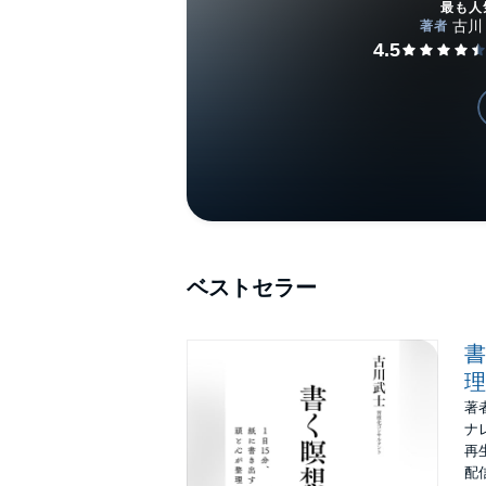
最も人
ベストセラー
書
理
著
ナ
再生
配信