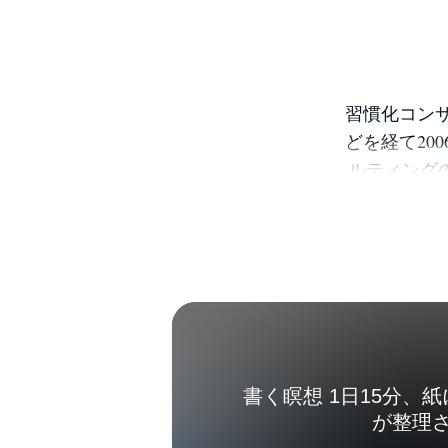
習慣化コン
どを経て20
ルティング
化をテーマ
を元に、個
な著書に、
「やめる」
イナス思考
１）などが
イ・インド
daysザニ
書く瞑想 1日15分、
ジ
が整理