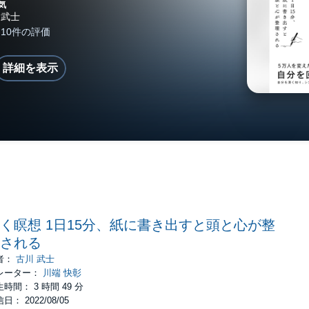
気
詳細を表示
く瞑想 1日15分、紙に書き出すと頭と心が整
される
者：
古川 武士
レーター：
川端 快彰
時間： 3 時間 49 分
日： 2022/08/05