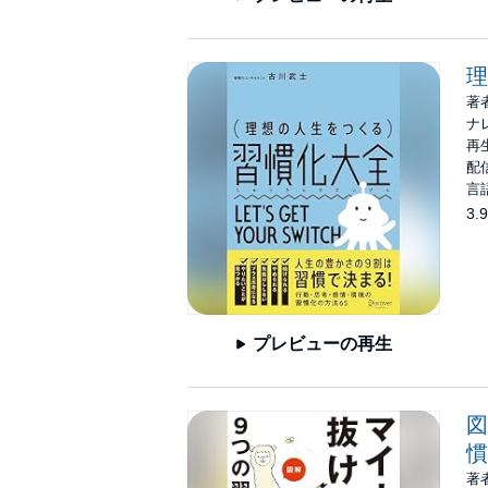
理
著
ナ
再生
配信
言
3.9
プレビューの再生
図
慣
著