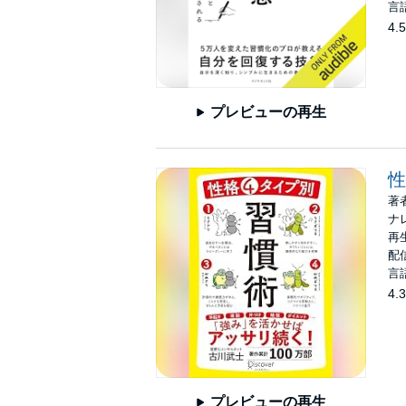
言
4.5
プレビューの再生
性
著
ナ
再生
配信
言
4.3
プレビューの再生