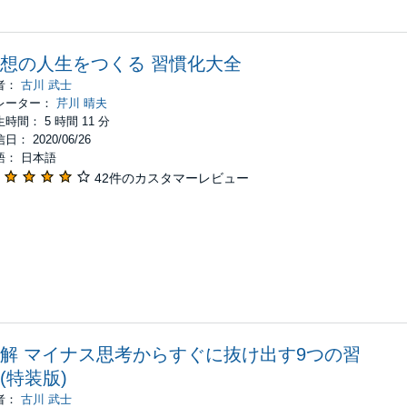
想の人生をつくる 習慣化大全
者：
古川 武士
レーター：
芹川 晴夫
時間： 5 時間 11 分
日： 2020/06/26
語： 日本語
42件のカスタマーレビュー
解 マイナス思考からすぐに抜け出す9つの習
(特装版)
者：
古川 武士